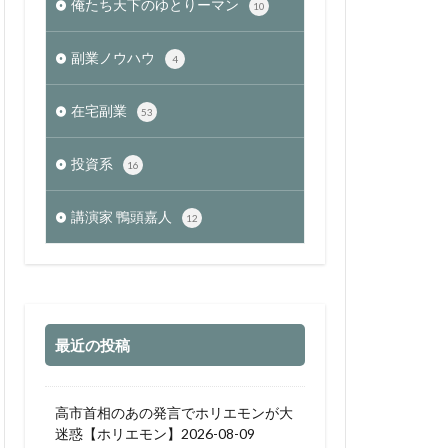
俺たち天下のゆとりーマン
10
副業ノウハウ
4
在宅副業
53
投資系
16
講演家 鴨頭嘉人
12
最近の投稿
高市首相のあの発言でホリエモンが大
迷惑【ホリエモン】2026-08-09