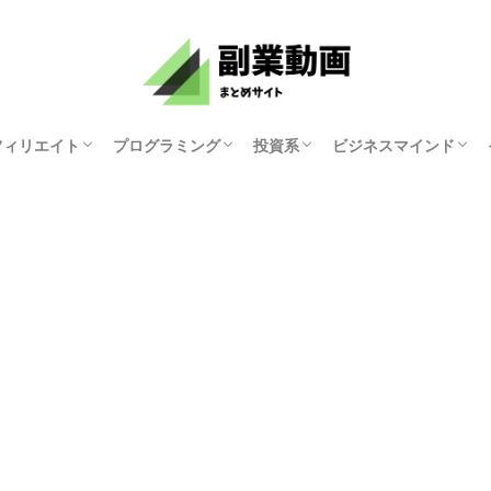
フィリエイト
プログラミング
投資系
ビジネスマインド
資産研究ちゃんねる
原まい
ホリエモンチャンネル
マナブログさん
KYOKO
ゆみにゃん
モチベーション紳士
俺たち天下のゆとり
中田敦彦のYouTube
両学長 お金の勉強
講演家 鴨頭嘉人
マコなり社長