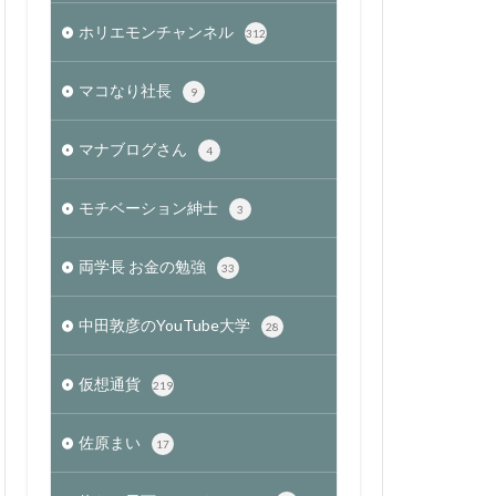
ホリエモンチャンネル
312
マコなり社長
9
マナブログさん
4
モチベーション紳士
3
両学長 お金の勉強
33
中田敦彦のYouTube大学
28
仮想通貨
219
佐原まい
17