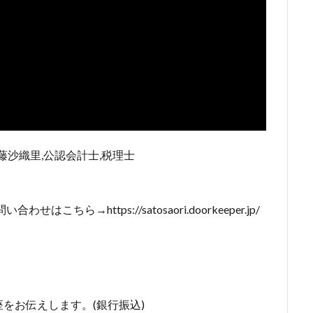
藤沙織里,公認会計士,税理士
ら→https://satosaori.doorkeeper.jp/
をお伝えします。(銀行振込)