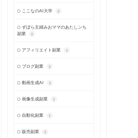
ここなのAI大学
2
ずぼら主婦みおママのあたしンち
副業
2
アフィリエイト副業
1
ブログ副業
3
動画生成AI
1
画像生成副業
1
自動化副業
1
販売副業
2