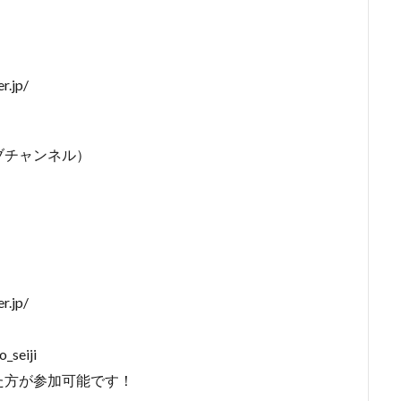
.jp/
ブチャンネル）
.jp/
_seiji
た方が参加可能です！