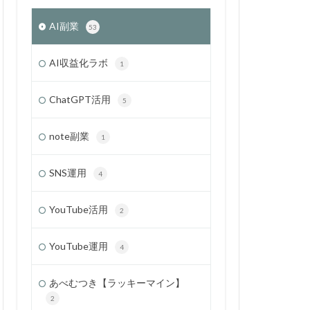
AI副業
53
AI収益化ラボ
1
ChatGPT活用
5
note副業
1
SNS運用
4
YouTube活用
2
YouTube運用
4
あべむつき【ラッキーマイン】
2