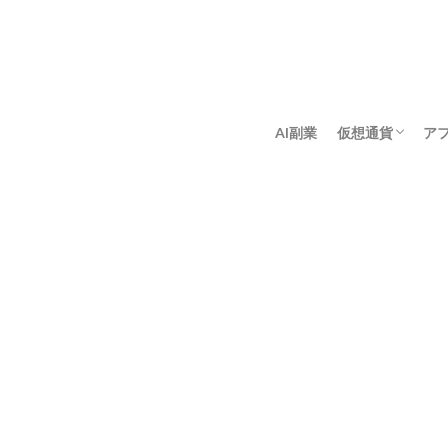
AI副業
仮想通貨
ア
アンゴロウ暗号
佐