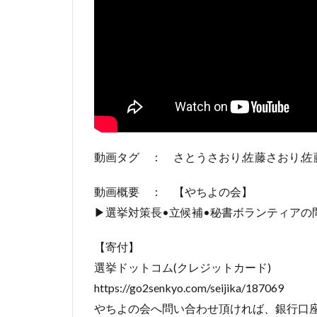
動画タグ ： さとうさおり,佐藤さおり,佐
動画概要 ： 【やちよの会】
▶選挙対策長•立候補•秘書ボランティアの問い合わせはこち
【寄付】
選挙ドットコム(クレジットカード)
https://go2senkyo.com/seijika/187069
やちよの会へ問い合わせ頂ければ、銀行口座