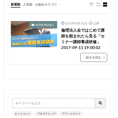
新着順
人気順
お勧めカテゴリ
仮想通貨
投資系
プログラミング
ビジネスマインド
アフィリエイト
2017年9月11日
12件
講演家 鴨頭嘉人
倫理法人会ではじめて講
師を頼まれたら見る「セ
ミナー講師養成研修」
2017-09-11 19:00:02
続きを読む
ビットコイン
プログラミング
アフィリエイト