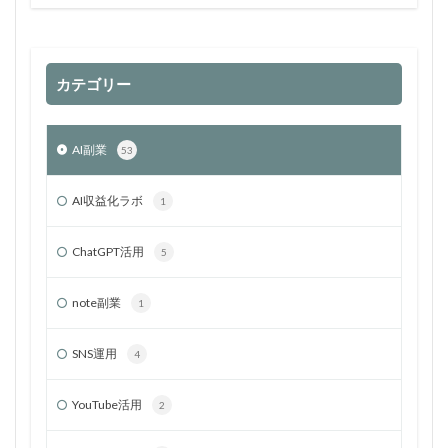
カテゴリー
AI副業
53
AI収益化ラボ
1
ChatGPT活用
5
note副業
1
SNS運用
4
YouTube活用
2