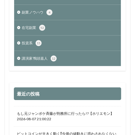
副業ノウハウ
4
在宅副業
52
投資系
15
講演家 鴨頭嘉人
12
最近の投稿
もし元ジャンポケ斉藤が刑務所に行ったら!?【ホリエモン】
2026-08-07 21:00:22
ビットコインが大きく動く⁉今後の値動きに惑わされなくない