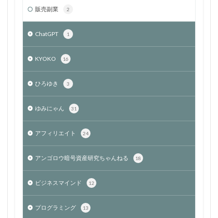
販売副業
2
ChatGPT
1
KYOKO
16
ひろゆき
3
ゆみにゃん
31
アフィリエイト
24
アンゴロウ暗号資産研究ちゃんねる
18
ビジネスマインド
12
プログラミング
13