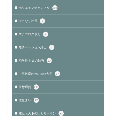
ホリエモンチャンネル
306
マコなり社長
9
マナブログさん
4
モチベーション紳士
3
両学長 お金の勉強
33
中田敦彦のYouTube大学
27
仮想通貨
216
佐原まい
17
俺たち天下のゆとりーマン
10