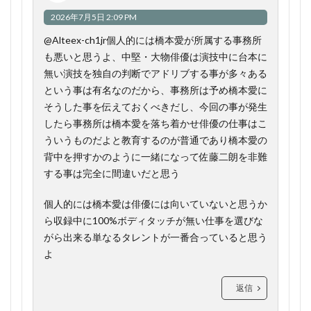
2026年7月5日 2:09 PM
​@Alteex-ch1jr個人的には橋本愛が所属する事務所
も悪いと思うよ、中堅・大物俳優は演技中に台本に
無い演技を独自の判断でアドリブする事が多々ある
という事は有名なのだから、事務所は予め橋本愛に
そうした事を伝えておくべきだし、今回の事が発生
したら事務所は橋本愛を落ち着かせ俳優の仕事はこ
ういうものだよと教育するのが普通であり橋本愛の
背中を押すかのように一緒になって佐藤二朗を非難
する事は完全に間違いだと思う
個人的には橋本愛は俳優には向いていないと思うか
ら収録中に100%ボディタッチが無い仕事を選びな
がら出来る単なるタレントが一番合っていると思う
よ
返信