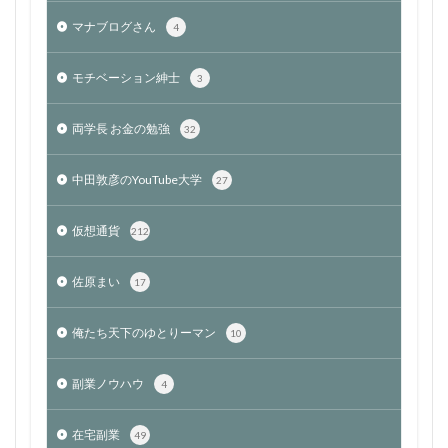
マナブログさん
4
モチベーション紳士
3
両学長 お金の勉強
32
中田敦彦のYouTube大学
27
仮想通貨
212
佐原まい
17
俺たち天下のゆとりーマン
10
副業ノウハウ
4
在宅副業
49