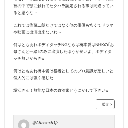
技の中で顎に触れてセクハラ認定される事は間違ってい
ると思うな···
これでは佐藤二朗だけではなく他の俳優も怖くてドラマ
や映画に出演出来ないわ···
何はともあれボディタッチNGならば橋本愛はNHKの｢お
母さんと一緒｣のみに出演したほうが良いよ、ボディタ
ッチ無いからさw
何はともあれ橋本愛は役者としてのプロ意識が乏しいと
個人的には強く感じた
堀江さん！無能な日本の政治家どうにかして下さいw
返信
@Alteex-ch1jr