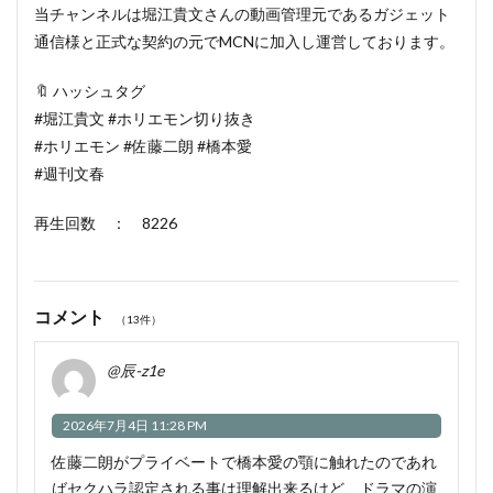
当チャンネルは堀江貴文さんの動画管理元であるガジェット
通信様と正式な契約の元でMCNに加入し運営しております。
🔖 ハッシュタグ
#堀江貴文 #ホリエモン切り抜き
#ホリエモン #佐藤二朗 #橋本愛
#週刊文春
再生回数 ： 8226
コメント
（13件）
@辰-z1e
2026年7月4日 11:28 PM
佐藤二朗がプライベートで橋本愛の顎に触れたのであれ
ばセクハラ認定される事は理解出来るけど、ドラマの演