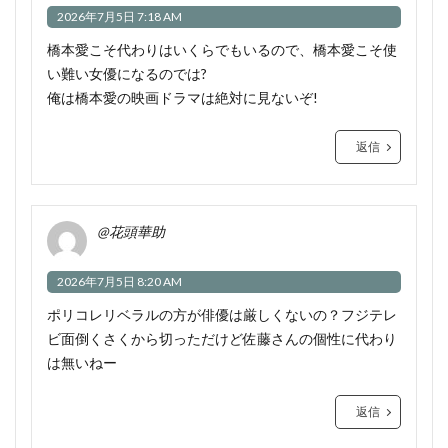
2026年7月5日 7:18 AM
橋本愛こそ代わりはいくらでもいるので、橋本愛こそ使
い難い女優になるのでは?
俺は橋本愛の映画ドラマは絶対に見ないぞ!
返信
@花頭華助
2026年7月5日 8:20 AM
ポリコレリベラルの方が俳優は厳しくないの？フジテレ
ビ面倒くさくから切っただけど佐藤さんの個性に代わり
は無いねー
返信