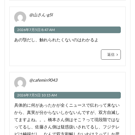
@山さん-g5l
2026年7月5日 8:47 AM
あの顎だし、触れられたくないのはわかるよ
返信
@cafemin9043
2026年7月5日 10:15 AM
具体的に何があったかが全くニュースで伝わって来ない
から、真実が分からないしかないんですが、双方自滅し
てますよね。。。橋本さん側はそこ？って現段階ではな
ってるし、佐藤さん側は疑惑扱いされてるし、フジテレ
ビは極端だし、なんで双方和解しないわけ？ってしか思