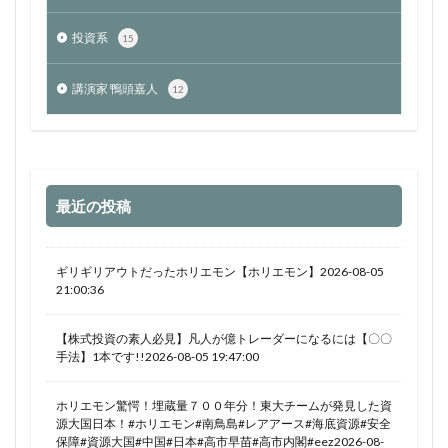
投資系
15
講演家 鴨頭嘉人
12
最近の投稿
ギリギリアウトだったホリエモン【ホリエモン】2026-08-05
21:00:36
【株式投資の素人必見】凡人が億トレーダーになるには【〇〇
手法】1本です!!2026-08-05 19:47:00
ホリエモン驚愕！埋蔵量７００年分！東大チームが発見した資
源大国日本！#ホリエモン#南鳥島#レアアース#海底資源#安全
保障#資源大国#中国#日本#高市早苗#高市内閣#eez2026-08-