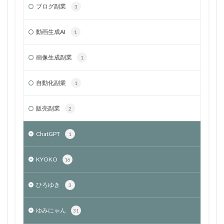
ブログ副業
3
動画生成AI
1
画像生成副業
1
自動化副業
1
販売副業
2
ChatGPT
1
KYOKO
16
ひろゆき
3
ゆみにゃん
31