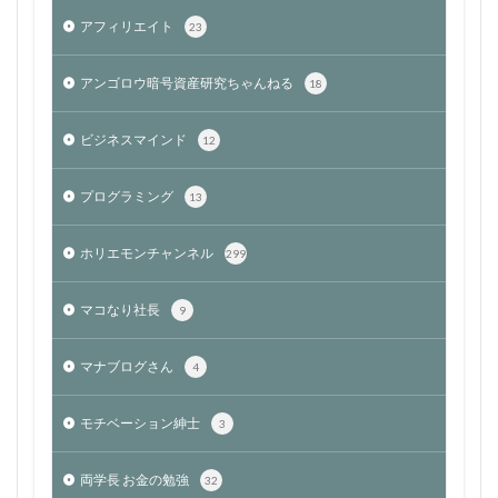
アフィリエイト
23
アンゴロウ暗号資産研究ちゃんねる
18
ビジネスマインド
12
プログラミング
13
ホリエモンチャンネル
299
マコなり社長
9
マナブログさん
4
モチベーション紳士
3
両学長 お金の勉強
32