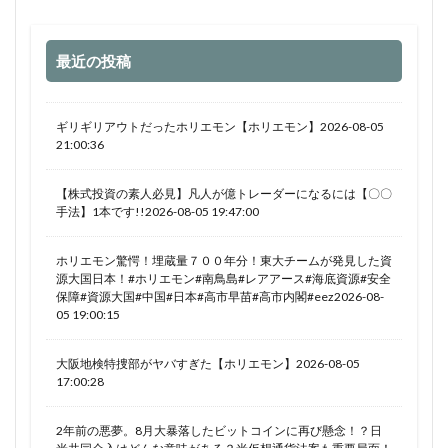
最近の投稿
ギリギリアウトだったホリエモン【ホリエモン】2026-08-05
21:00:36
【株式投資の素人必見】凡人が億トレーダーになるには【〇〇
手法】1本です!!2026-08-05 19:47:00
ホリエモン驚愕！埋蔵量７００年分！東大チームが発見した資
源大国日本！#ホリエモン#南鳥島#レアアース#海底資源#安全
保障#資源大国#中国#日本#高市早苗#高市内閣#eez2026-08-
05 19:00:15
大阪地検特捜部がヤバすぎた【ホリエモン】2026-08-05
17:00:28
2年前の悪夢。8月大暴落したビットコインに再び懸念！？日