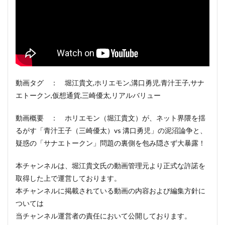
動画タグ ： 堀江貴文,ホリエモン,溝口勇児,青汁王子,サナ
エトークン,仮想通貨,三崎優太,リアルバリュー
動画概要 ： ホリエモン（堀江貴文）が、ネット界隈を揺
るがす「青汁王子（三崎優太）vs 溝口勇児」の泥沼論争と、
疑惑の「サナエトークン」問題の裏側を包み隠さず大暴露！
本チャンネルは、堀江貴文氏の動画管理元より正式な許諾を
取得した上で運営しております。
本チャンネルに掲載されている動画の内容および編集方針に
ついては
当チャンネル運営者の責任において公開しております。