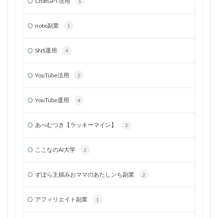
ChatGPT活用
5
note副業
1
SNS運用
4
YouTube活用
2
YouTube運用
4
あべむつき【ラッキーマイン】
2
ここなのAI大学
2
ずぼら主婦みおママのあたしンち副業
2
アフィリエイト副業
1