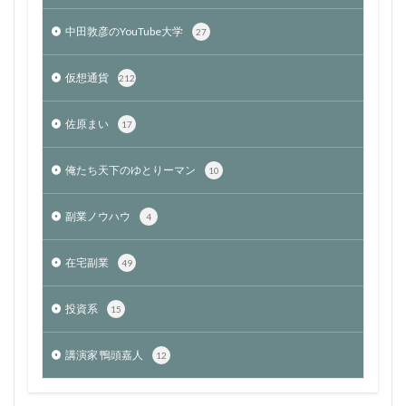
中田敦彦のYouTube大学
27
仮想通貨
212
佐原まい
17
俺たち天下のゆとりーマン
10
副業ノウハウ
4
在宅副業
49
投資系
15
講演家 鴨頭嘉人
12