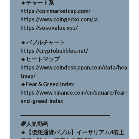
🔸チャート系
https://coinmarketcap.com/
https://www.coingecko.com/ja
https://sosovalue.xyz/
🔸バブルチャート
https://cryptobubbles.net/
🔸ヒートマップ
https://www.coindeskjapan.com/data/hea
tmap/
🔸Fear & Greed Index
https://www.binance.com/en/square/fear-
and-greed-index
━━━━━━━━━━━━━━━━
🌈人気動画
🔸【仮想通貨バブル】イーサリアム4倍上