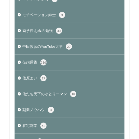
モチベーション紳士
3
両学長 お金の勉強
33
中田敦彦のYouTube大学
27
仮想通貨
216
佐原まい
17
俺たち天下のゆとりーマン
10
副業ノウハウ
4
在宅副業
52