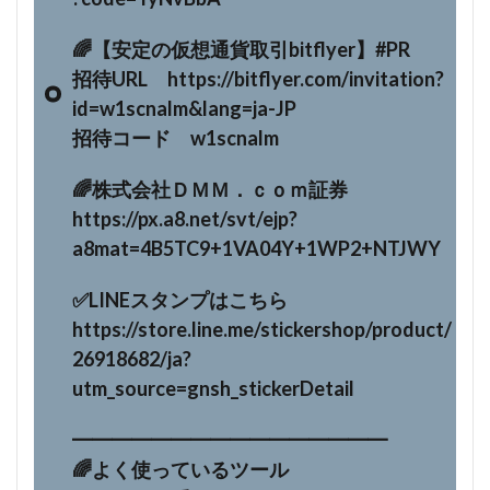
🌈【安定の仮想通貨取引bitflyer】#PR
招待URL https://bitflyer.com/invitation?
id=w1scnalm&lang=ja-JP
招待コード w1scnalm
🌈株式会社ＤＭＭ．ｃｏｍ証券
https://px.a8.net/svt/ejp?
a8mat=4B5TC9+1VA04Y+1WP2+NTJWY
✅LINEスタンプはこちら
https://store.line.me/stickershop/product/
26918682/ja?
utm_source=gnsh_stickerDetail
━━━━━━━━━━━━━━━━
🌈よく使っているツール