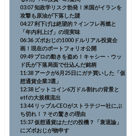
03:07 知政学リスク勃発！米国がイランを
攻撃も原油が下落した謎
04:27 利下げは絶望的？インフレ再燃と
「年内利上げ」の現実味
06:36 ズボおじの1000ドルリアル投資企
画！現在のポートフォリオ公開
09:49 プロの動きを盗め！キャシー・ウッ
ド氏が下落局面で仕込んだ銘柄
11:38 アークが6月25日にガチ買いした「仮
想通貨企業3選」
12:38 ビットコイン6万ドル割れの背景と
etfの大規模流出
13:44 リップルCEOがストラテジー社にぶ
ち切れ！？その驚きの理由
15:37 仮想通貨はただの投機？「衰退論」
にズボおじが物申す