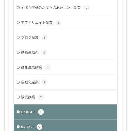
ずぼら主婦みおママのあたしンち副業
2
アフィリエイト副業
1
ブログ副業
3
動画生成AI
1
画像生成副業
1
自動化副業
1
販売副業
2
ChatGPT
1
KYOKO
16