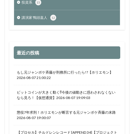
投資系
15
講演家 鴨頭嘉人
12
最近の投稿
もし元ジャンポケ斉藤が刑務所に行ったら!?【ホリエモン】
2026-08-07 21:00:22
ビットコインが大きく動く⁉今後の値動きに惑わされなくない
なら見ろ！【仮想通貨】2026-08-07 19:09:03
懲役7年求刑！ホリエモンが断言する元ジャンポケ斉藤の末路
2026-08-07 19:00:07
【プロセカ】チルドレンレコード [APPEND 34]【プロジェクト