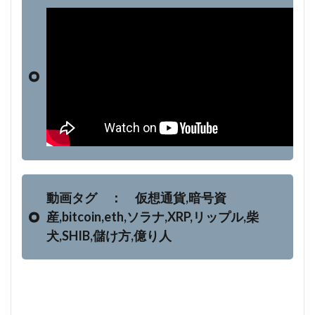
動画タグ ： 仮想通貨,暗号資
産,bitcoin,eth,ソラナ,XRP,リップル,柴
犬,SHIB,儲け方,億り人