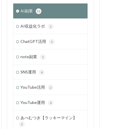
AI副業
53
AI収益化ラボ
1
ChatGPT活用
5
note副業
1
SNS運用
4
YouTube活用
2
YouTube運用
4
あべむつき【ラッキーマイン】
2