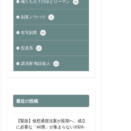
俺たち天下のゆとりーマン
10
副業ノウハウ
4
在宅副業
50
投資系
15
講演家 鴨頭嘉人
12
最近の投稿
【緊急】仮想通貨法案が延期へ。成立
に必要な「60票」が集まらない2026-