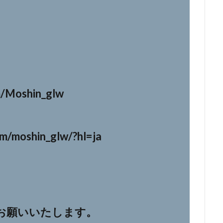
m/Moshin_glw
）
m/moshin_glw/?hl=ja
お願いいたします。