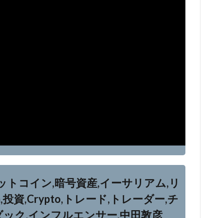
ットコイン,暗号資産,イーサリアム,リ
reum,投資,Crypto,トレード,トレーダー,チ
ダック,インフルエンサー,中田敦彦