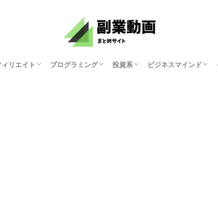
フィリエイト
プログラミング
投資系
ビジネスマインド
資産研究ちゃんねる
原まい
ホリエモンチャンネル
マナブログさん
KYOKO
ゆみにゃん
モチベーション紳士
俺たち天下のゆとり
中田敦彦のYouTube
両学長 お金の勉強
講演家 鴨頭嘉人
マコなり社長