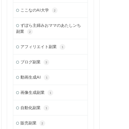
ここなのAI大学
2
ずぼら主婦みおママのあたしンち
副業
2
アフィリエイト副業
1
ブログ副業
3
動画生成AI
1
画像生成副業
1
自動化副業
1
販売副業
2