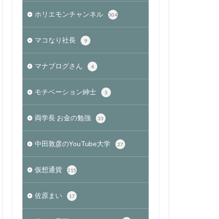
ホリエモンチャンネル
304
マコなり社長
9
マナブログさん
4
モチベーション紳士
3
両学長 お金の勉強
33
中田敦彦のYouTube大学
27
仮想通貨
215
佐原まい
17