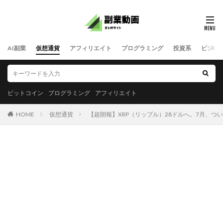
AI副業
仮想通貨
アフィリエイト
プログラミング
投資系
ビジネ
ビットコイン
プログラミング
アフィリエイト
HOME
仮想通貨
【超朗報】XRP（リップル）28ドルへ。7月、ついに解禁