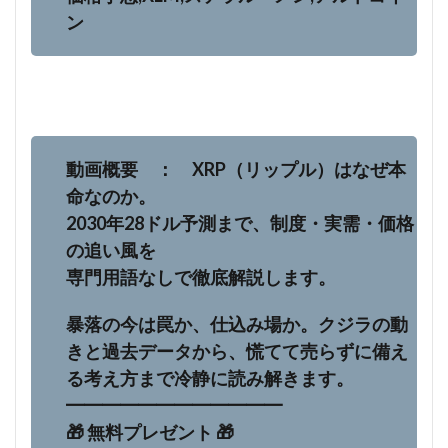
ン
動画概要 ： XRP（リップル）はなぜ本
命なのか。
2030年28ドル予測まで、制度・実需・価格
の追い風を
専門用語なしで徹底解説します。
暴落の今は罠か、仕込み場か。クジラの動
きと過去データから、慌てて売らずに備え
る考え方まで冷静に読み解きます。
━━━━━━━━━━━━
🎁 無料プレゼント 🎁