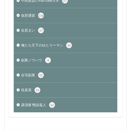
中田敦彦のYouTube大学
27
仮想通貨
216
佐原まい
17
俺たち天下のゆとりーマン
10
副業ノウハウ
4
在宅副業
52
投資系
15
講演家 鴨頭嘉人
12