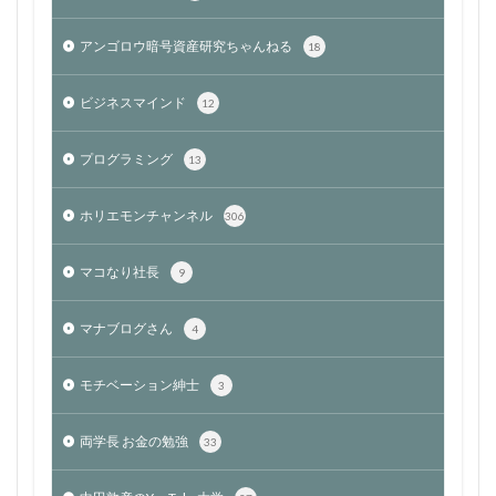
アンゴロウ暗号資産研究ちゃんねる
18
ビジネスマインド
12
プログラミング
13
ホリエモンチャンネル
306
マコなり社長
9
マナブログさん
4
モチベーション紳士
3
両学長 お金の勉強
33