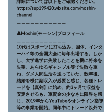
詳細については以下をご確認ください。
https://sup199420.wixsite.com/moshin-
channel
＿＿＿＿＿＿＿＿＿＿＿
👤Moshin(モーシン)プロフィール
＿＿＿＿＿＿＿＿＿＿＿
10代はスポーツに打ち込み、国体、インタ
ーハイ等の全国大会に毎年出場する。しか
し、大学進学に失敗したことを機に将来を
失望。あらゆるギャンブル等で失敗を重
ね、ダメ人間生活を送っていた。数年後、
結婚を機に副収入が必要と感じ、各種トレ
ードを【真剣】に始め、約3ヶ月で収益を
安定させるも、軍資金の少なさに限界を感
じ、2019年からYouTubeやオンライン指導
等の事業を開始。同年中にトレード以外で