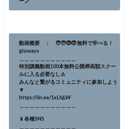
ーン
動画概要 ： 🧑‍🧑‍🧒‍🧒 無料で学べる！
gloways
＿＿＿＿＿＿＿＿＿＿＿
特別講義動画100本無料公開🎁高額スクー
ルに入る必要なし⚠️
みんなと繋がるコミュニティに参加しよう
🔽
https://lin.ee/1xLhjLW
＿＿＿＿＿＿＿＿＿＿＿
📱各種SNS
＿＿＿＿＿＿＿＿＿＿＿