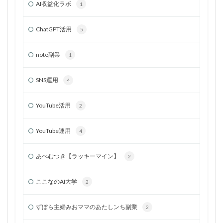
AI収益化ラボ
1
ChatGPT活用
5
note副業
1
SNS運用
4
YouTube活用
2
YouTube運用
4
あべむつき【ラッキーマイン】
2
ここなのAI大学
2
ずぼら主婦みおママのあたしンち副業
2