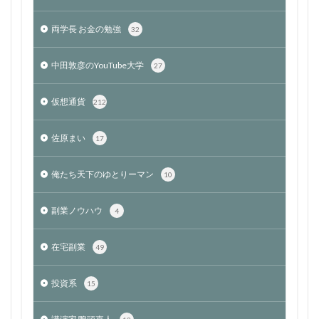
両学長 お金の勉強
32
中田敦彦のYouTube大学
27
仮想通貨
212
佐原まい
17
俺たち天下のゆとりーマン
10
副業ノウハウ
4
在宅副業
49
投資系
15