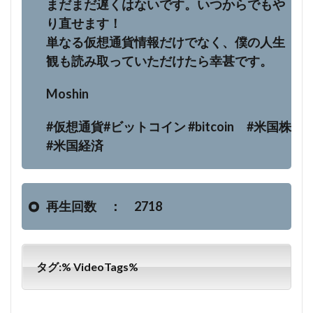
まだまだ遅くはないです。いつからでもや
り直せます！
単なる仮想通貨情報だけでなく、僕の人生
観も読み取っていただけたら幸甚です。
Moshin
#仮想通貨#ビットコイン #bitcoin #米国株
#米国経済
再生回数 ： 2718
タグ:% VideoTags%