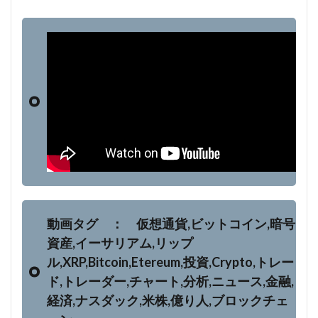
動画タグ ： 仮想通貨,ビットコイン,暗号
資産,イーサリアム,リップ
ル,XRP,Bitcoin,Etereum,投資,Crypto,トレー
ド,トレーダー,チャート,分析,ニュース,金融,
経済,ナスダック,米株,億り人,ブロックチェ