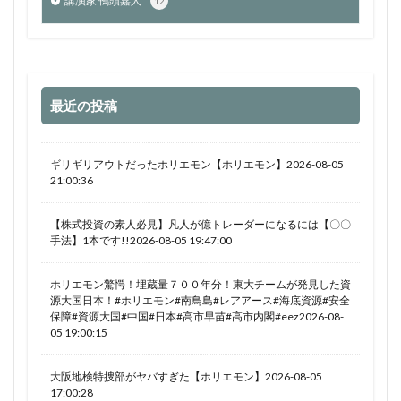
講演家 鴨頭嘉人
12
最近の投稿
ギリギリアウトだったホリエモン【ホリエモン】2026-08-05
21:00:36
【株式投資の素人必見】凡人が億トレーダーになるには【〇〇
手法】1本です!!2026-08-05 19:47:00
ホリエモン驚愕！埋蔵量７００年分！東大チームが発見した資
源大国日本！#ホリエモン#南鳥島#レアアース#海底資源#安全
保障#資源大国#中国#日本#高市早苗#高市内閣#eez2026-08-
05 19:00:15
大阪地検特捜部がヤバすぎた【ホリエモン】2026-08-05
17:00:28