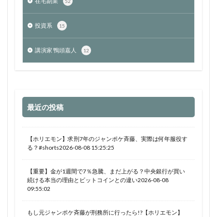
在宅副業
52
投資系
15
講演家 鴨頭嘉人
12
最近の投稿
【ホリエモン】求刑7年のジャンポケ斉藤、実際は何年服役す
る？#shorts2026-08-08 15:25:25
【重要】金が1週間で7％急騰、まだ上がる？中央銀行が買い
続ける本当の理由とビットコインとの違い2026-08-08
09:55:02
もし元ジャンポケ斉藤が刑務所に行ったら!?【ホリエモン】