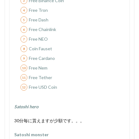
Free Binance Coin
Free Tron
Free Dash
Free Chainlink
Free NEO
Coin Fauset
Free Cardano
Free Nem
Free Tether
Free USD Coin
Satoshi hero
30分毎に貰えますが少額です。。。
S
atoshi monster