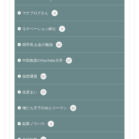
マナブログさん
4
モチベーション紳士
3
両学長 お金の勉強
33
中田敦彦のYouTube大学
27
仮想通貨
217
佐原まい
17
俺たち天下のゆとりーマン
10
副業ノウハウ
4