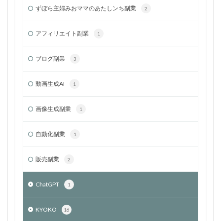
ずぼら主婦みおママのあたしンち副業
2
アフィリエイト副業
1
ブログ副業
3
動画生成AI
1
画像生成副業
1
自動化副業
1
販売副業
2
ChatGPT
1
KYOKO
16