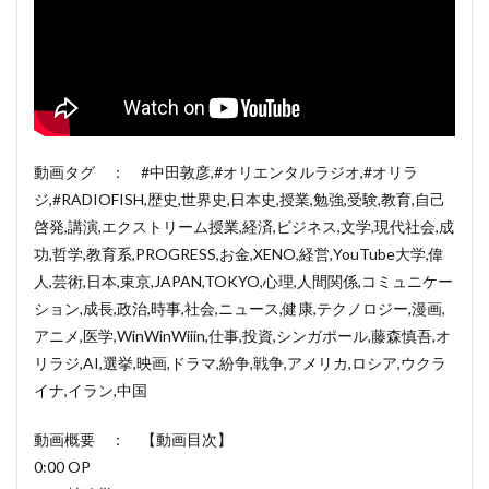
動画タグ ： #中田敦彦,#オリエンタルラジオ,#オリラ
ジ,#RADIOFISH,歴史,世界史,日本史,授業,勉強,受験,教育,自己
啓発,講演,エクストリーム授業,経済,ビジネス,文学,現代社会,成
功,哲学,教育系,PROGRESS,お金,XENO,経営,YouTube大学,偉
人,芸術,日本,東京,JAPAN,TOKYO,心理,人間関係,コミュニケー
ション,成長,政治,時事,社会,ニュース,健康,テクノロジー,漫画,
アニメ,医学,WinWinWiiin,仕事,投資,シンガポール,藤森慎吾,オ
リラジ,AI,選挙,映画,ドラマ,紛争,戦争,アメリカ,ロシア,ウクラ
イナ,イラン,中国
動画概要 ： 【動画目次】
0:00 OP