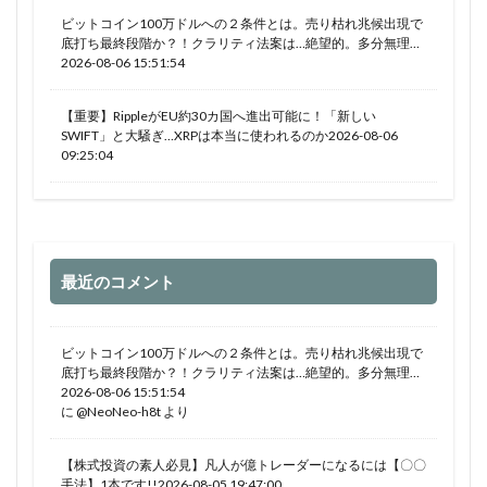
ビットコイン100万ドルへの２条件とは。売り枯れ兆候出現で
底打ち最終段階か？！クラリティ法案は…絶望的。多分無理…
2026-08-06 15:51:54
【重要】RippleがEU約30カ国へ進出可能に！「新しい
SWIFT」と大騒ぎ…XRPは本当に使われるのか2026-08-06
09:25:04
最近のコメント
ビットコイン100万ドルへの２条件とは。売り枯れ兆候出現で
底打ち最終段階か？！クラリティ法案は…絶望的。多分無理…
2026-08-06 15:51:54
に
@NeoNeo-h8t
より
【株式投資の素人必見】凡人が億トレーダーになるには【〇〇
手法】1本です!!2026-08-05 19:47:00