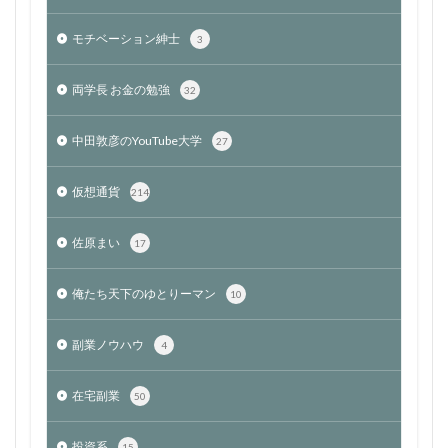
モチベーション紳士
3
両学長 お金の勉強
32
中田敦彦のYouTube大学
27
仮想通貨
214
佐原まい
17
俺たち天下のゆとりーマン
10
副業ノウハウ
4
在宅副業
50
投資系
15