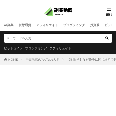
AI副業
仮想通貨
アフィリエイト
プログラミング
投資系
ビジネ
ビットコイン
プログラミング
アフィリエイト
HOME
中田敦彦のYouTube大学
【地政学】なぜ紛争は同じ場所で起きるのか？