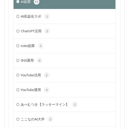
AI副業
53
AI収益化ラボ
1
ChatGPT活用
5
note副業
1
SNS運用
4
YouTube活用
2
YouTube運用
4
あべむつき【ラッキーマイン】
2
ここなのAI大学
2