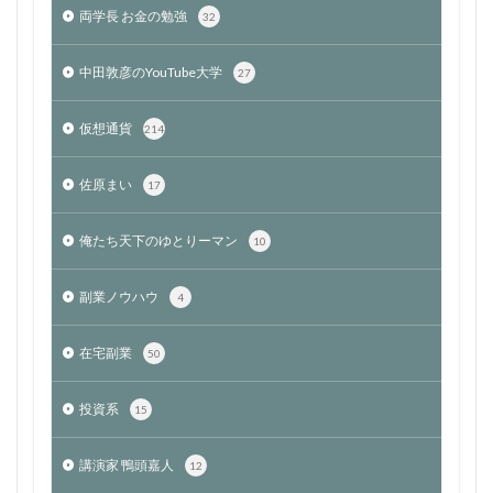
両学長 お金の勉強
32
中田敦彦のYouTube大学
27
仮想通貨
214
佐原まい
17
俺たち天下のゆとりーマン
10
副業ノウハウ
4
在宅副業
50
投資系
15
講演家 鴨頭嘉人
12