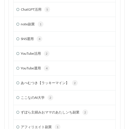
ChatGPT活用
5
note副業
1
SNS運用
4
YouTube活用
2
YouTube運用
4
あべむつき【ラッキーマイン】
2
ここなのAI大学
2
ずぼら主婦みおママのあたしンち副業
2
アフィリエイト副業
1