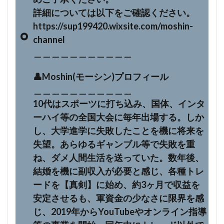
詳細については以下をご確認ください。
https://sup199420.wixsite.com/moshin-
channel
＿＿＿＿＿＿＿＿＿＿＿
👤Moshin(モーシン)プロフィール
＿＿＿＿＿＿＿＿＿＿＿
10代はスポーツに打ち込み、国体、インタ
ーハイ等の全国大会に毎年出場する。しか
し、大学進学に失敗したことを機に将来を
失望。あらゆるギャンブル等で失敗を重
ね、ダメ人間生活を送っていた。数年後、
結婚を機に副収入が必要と感じ、各種トレ
ードを【真剣】に始め、約3ヶ月で収益を
安定させるも、軍資金の少なさに限界を感
じ、2019年からYouTubeやオンライン指導