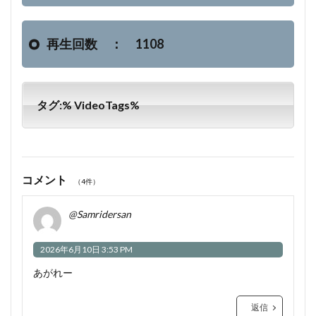
再生回数 ： 1108
タグ:% VideoTags%
コメント
（4件）
@Samridersan
2026年6月10日 3:53 PM
あがれー
返信