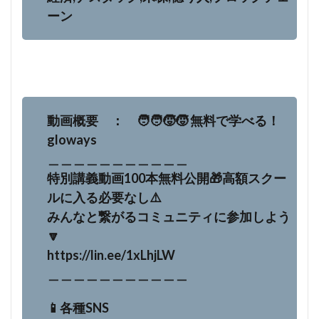
ーン
動画概要 ： 🧑‍🧑‍🧒‍🧒 無料で学べる！
gloways
＿＿＿＿＿＿＿＿＿＿＿
特別講義動画100本無料公開🎁高額スクー
ルに入る必要なし⚠️
みんなと繋がるコミュニティに参加しよう
🔽
https://lin.ee/1xLhjLW
＿＿＿＿＿＿＿＿＿＿＿
📱各種SNS