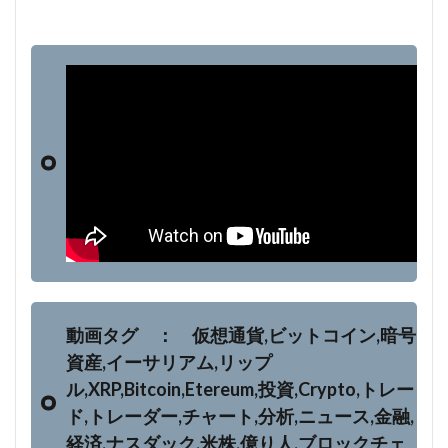
動画タグ ： 仮想通貨,ビットコイン,暗号
資産,イーサリアム,リップ
ル,XRP,Bitcoin,Etereum,投資,Crypto,トレー
ド,トレーダー,チャート,分析,ニュース,金融,
経済,ナスダック,米株,億り人,ブロックチェ