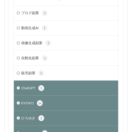
ブログ副業
3
動画生成AI
1
画像生成副業
1
自動化副業
1
販売副業
2
ChatGPT
1
KYOKO
16
ひろゆき
3