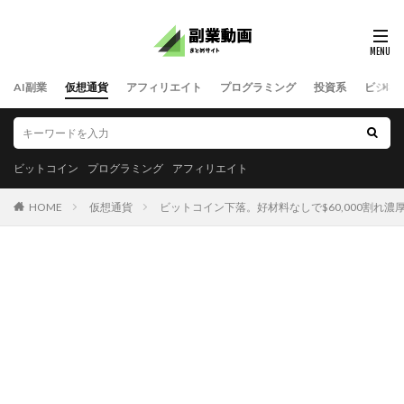
AI副業
仮想通貨
アフィリエイト
プログラミング
投資系
ビジネ
ビットコイン
プログラミング
アフィリエイト
HOME
仮想通貨
ビットコイン下落。好材料なしで$60,000割れ濃厚？！今週は