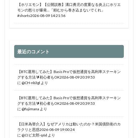
【ホリエモン】【公開説教】溝口勇児の度重なる炎上にホリエ
モンの怒りが爆発…「頼むから巻き込まないでくれ」
#shorts2026-08-09 14:21:56
最近のコメント
【BTC運用してみた】Basis Proで仮想通貨を高利率ステーキン
グする方法🔰初心者もOK2026-08-09 20:39:53
に
@CH-nb3gl
より
【BTC運用してみた】Basis Proで仮想通貨を高利率ステーキン
グする方法🔰初心者もOK2026-08-09 20:39:53
に
@fujimana
より
【日米為替介入】なぜアメリカは動いたのか？米国債防衛のカ
ラクリと思惑2026-08-09 19:00:24
に
@ロビ太郎-q6d
より