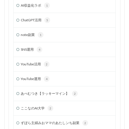
AI収益化ラボ
1
ChatGPT活用
5
note副業
1
SNS運用
4
YouTube活用
2
YouTube運用
4
あべむつき【ラッキーマイン】
2
ここなのAI大学
2
ずぼら主婦みおママのあたしンち副業
2