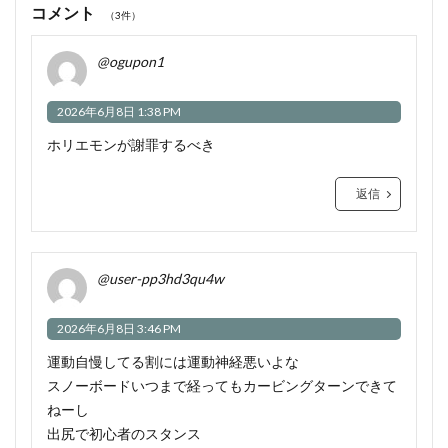
コメント
（3件）
@ogupon1
2026年6月8日 1:38 PM
ホリエモンが謝罪するべき
返信
@user-pp3hd3qu4w
2026年6月8日 3:46 PM
運動自慢してる割には運動神経悪いよな
スノーボードいつまで経ってもカービングターンできて
ねーし
出尻で初心者のスタンス