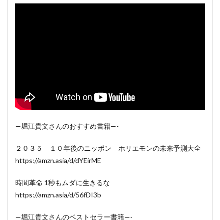
—堀江貴文さんのおすすめ書籍—-
２０３５ １０年後のニッポン ホリエモンの未来予測大全
https://amzn.asia/d/dYEirME
時間革命 1秒もムダに生きるな
https://amzn.asia/d/56fDI3b
—堀江貴文さんのベストセラー書籍—-