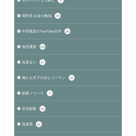
モチベーション紳士
3
両学長 お金の勉強
33
中田敦彦のYouTube大学
28
仮想通貨
220
佐原まい
17
俺たち天下のゆとりーマン
10
副業ノウハウ
4
在宅副業
53
投資系
16