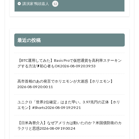
講演家 鴨頭嘉人
12
最近の投稿
【BTC運用してみた】Basis Proで仮想通貨を高利率ステーキン
グする方法🔰初心者もOK2026-08-09 20:39:53
高市首相のあの発言でホリエモンが大迷惑【ホリエモン】
2026-08-09 20:00:11
ユニクロ「世界2位確定」はまだ早い。3.97兆円の正体【ホリ
エモン】#Shorts2026-08-09 19:29:21
【日米為替介入】なぜアメリカは動いたのか？米国債防衛のカ
ラクリと思惑2026-08-09 19:00:24