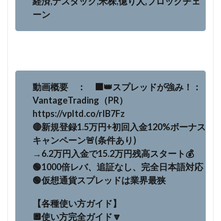
経済,ナスダック,米株,億り人,ブロックチェ
ーン
動画概要 ： ⬛️👑スプレッドが強み！：
VantageTrading（PR）
https://vpltd.co/rIB7Fz
🔴新規登録1.5万円+初回入金120%ボーナス
キャンペーン🚨(条件あり)
→6.2万円入金で15.2万円残高スタート💰
🟢1000倍レバ、追証なし、完全日本語対応
🟢仮想通貨スプレッドは業界最狭
【各種使い方ガイド】
🔲使い方完全ガイド🔽