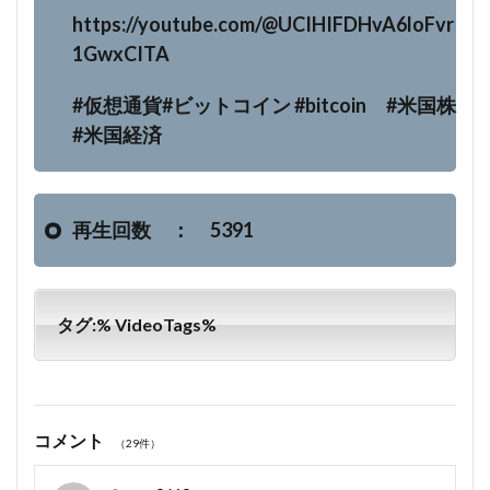
https://youtube.com/@UCIHIFDHvA6loFvr
1GwxCITA
#仮想通貨#ビットコイン #bitcoin #米国株
#米国経済
再生回数 ： 5391
タグ:% VideoTags%
コメント
（29件）