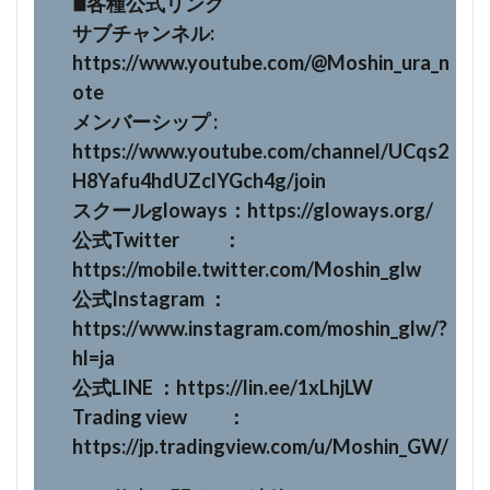
◾︎各種公式リンク
サブチャンネル:
https://www.youtube.com/@Moshin_ura_n
ote
メンバーシップ :
https://www.youtube.com/channel/UCqs2
H8Yafu4hdUZclYGch4g/join
スクールgloways：https://gloways.org/
公式Twitter ：
https://mobile.twitter.com/Moshin_glw
公式Instagram ：
https://www.instagram.com/moshin_glw/?
hl=ja
公式LINE ：https://lin.ee/1xLhjLW
Trading view ：
https://jp.tradingview.com/u/Moshin_GW/