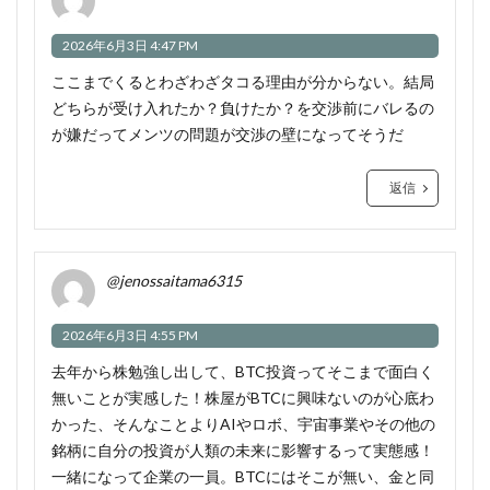
2026年6月3日 4:47 PM
ここまでくるとわざわざタコる理由が分からない。結局
どちらが受け入れたか？負けたか？を交渉前にバレるの
が嫌だってメンツの問題が交渉の壁になってそうだ
返信
@jenossaitama6315
2026年6月3日 4:55 PM
去年から株勉強し出して、BTC投資ってそこまで面白く
無いことが実感した！株屋がBTCに興味ないのが心底わ
かった、そんなことよりAIやロボ、宇宙事業やその他の
銘柄に自分の投資が人類の未来に影響するって実態感！
一緒になって企業の一員。BTCにはそこが無い、金と同