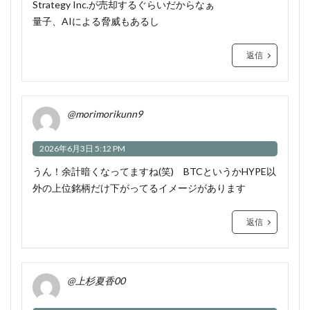
Strategy Inc.が売却するぐらいだからなぁ
量子、AIによる脅威もあるし
返信
@morimorikunn9
2026年6月3日 5:12 PM
うん！余計暗くなってますね(笑) BTCというかHYPE以
外の上位銘柄だけ下がってるイメージがあります
返信
@上杉夏香00