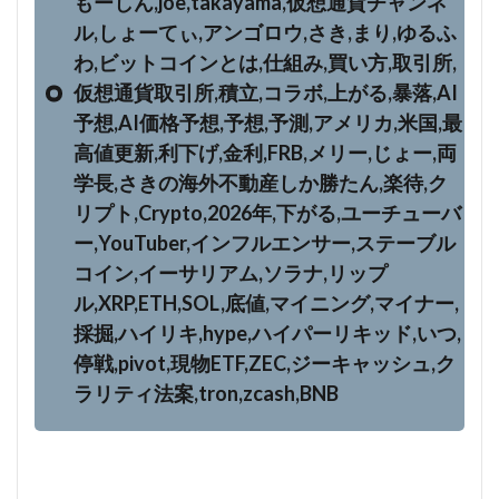
もーしん,joe,takayama,仮想通貨チャンネ
ル,しょーてぃ,アンゴロウ,さき,まり,ゆるふ
わ,ビットコインとは,仕組み,買い方,取引所,
仮想通貨取引所,積立,コラボ,上がる,暴落,AI
予想,AI価格予想,予想,予測,アメリカ,米国,最
高値更新,利下げ,金利,FRB,メリー,じょー,両
学長,さきの海外不動産しか勝たん,楽待,ク
リプト,Crypto,2026年,下がる,ユーチューバ
ー,YouTuber,インフルエンサー,ステーブル
コイン,イーサリアム,ソラナ,リップ
ル,XRP,ETH,SOL,底値,マイニング,マイナー,
採掘,ハイリキ,hype,ハイパーリキッド,いつ,
停戦,pivot,現物ETF,ZEC,ジーキャッシュ,ク
ラリティ法案,tron,zcash,BNB