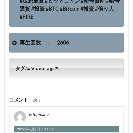
#仮想通貨 #ビットコイン #暗号資産 #暗号
通貨 #投資 #BTC #Bitcoin #投資 #億り人
#FIRE
再生回数 ： 2606
タグ:% VideoTags%
コメント
（5件）
@fujimana
2026年6月2日 7:03 PM