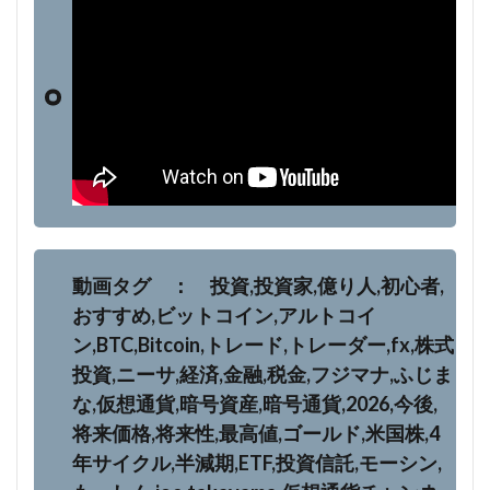
動画タグ ： 投資,投資家,億り人,初心者,
おすすめ,ビットコイン,アルトコイ
ン,BTC,Bitcoin,トレード,トレーダー,fx,株式
投資,ニーサ,経済,金融,税金,フジマナ,ふじま
な,仮想通貨,暗号資産,暗号通貨,2026,今後,
将来価格,将来性,最高値,ゴールド,米国株,4
年サイクル,半減期,ETF,投資信託,モーシン,