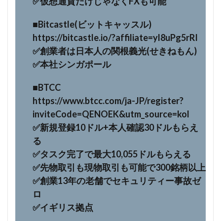
✅仮想通貨だけじゃなくFXも可能
■Bitcastle(ビットキャッスル)
https://bitcastle.io/?affiliate=yl8uPg5rRI
✅創業者は日本人の関根義光(せきねもん)
✅本社シンガポール
■BTCC
https://www.btcc.com/ja-JP/register?
inviteCode=QENOEK&utm_source=kol
✅新規登録10ドル+本人確認30ドルもらえ
る
✅タスク完了で最大10,055ドルもらえる
✅先物取引も現物取引も可能で300銘柄以上
✅創業13年の老舗でセキュリティー事故ゼ
ロ
✅イギリス拠点