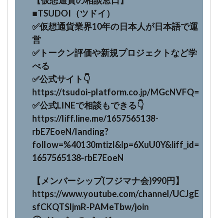
【仮想通貨の相談窓口】
■TSUDOI（ツドイ）
✅仮想通貨業界10年の日本人が日本語で運
営
✅トークン評価や新規プロジェクトなど学
べる
✅公式サイト👇️
https://tsudoi-platform.co.jp/MGcNVFQ=
✅公式LINEで相談もできる👇️
https://liff.line.me/1657565138-
rbE7EoeN/landing?
follow=%40130mtizl&lp=6XuU0Y&liff_id=
1657565138-rbE7EoeN
【メンバーシップ(フジマナ会)990円】
https://www.youtube.com/channel/UCJgE
sfCKQTSljmR-PAMeTbw/join