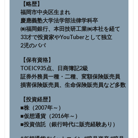
【略歴】
福岡市中央区生まれ
慶應義塾大学法学部法律学科卒
㈱福岡銀行、本田技研工業㈱本社を経て
33才で投資家やYouTuberとして独立
2児のパパ
【保有資格】
TOEIC935点、日商簿記2級
証券外務員一種・二種、変額保険販売員
損害保険販売員、生命保険販売員など多数
【投資経歴】
■株（2007年～）
■仮想通貨（2016年～）
■投資信託（銀行時代に販売経験あり）