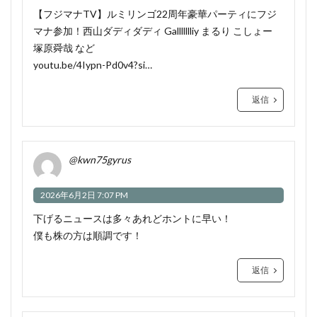
【フジマナTV】ルミリンゴ22周年豪華パーティにフジ
マナ参加！西山ダディダディ Gallllllliy まるり こしょー
塚原舜哉 など
youtu.be/4Iypn-Pd0v4?si…
返信
@kwn75gyrus
2026年6月2日 7:07 PM
下げるニュースは多々あれどホントに早い！
僕も株の方は順調です！
返信