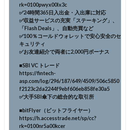
rk=0100pwyx00lx3c
✅️24時間365日入出金・入出庫に対応
✅️収益サービスの充実「ステーキング」、
「Flash Deals」、自動売買など
✅️100％コールドウォレットで安心安全のセ
キュリティ
✅️お友達紹介で両者に2,000円ボーナス
■SBI VC トレード
https://fintech-
asp.com/log/296/187/649/4509/506c5850
f2123c2da2244f9ebf606eb858fe30a5
✅大手SBI傘下の総合的な取引所
■bitFlyer（ビットフライヤー）
https://h.accesstrade.net/sp/cc?
rk=0100nr5a00kcer