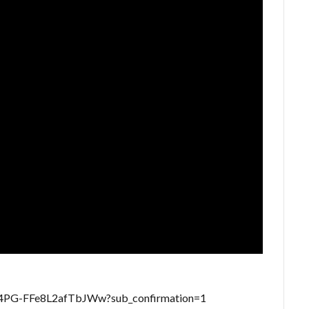
i4PG-FFe8L2afTbJWw?sub_confirmation=1