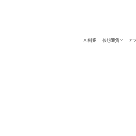
AI副業
仮想通貨
ア
アンゴロウ暗号
佐