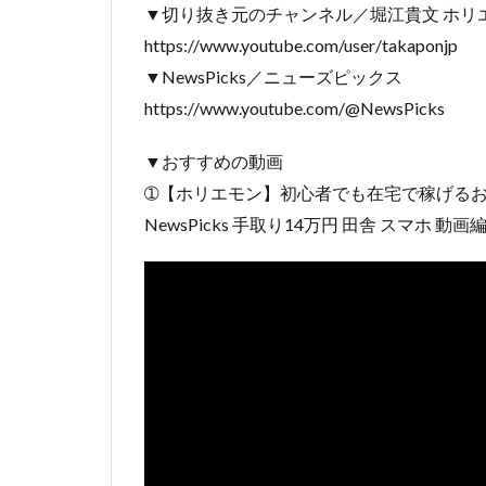
▼切り抜き元のチャンネル／堀江貴文 ホリ
https://www.youtube.com/user/takaponjp
▼NewsPicks／ニューズピックス
https://www.youtube.com/@NewsPicks
▼おすすめの動画
➀【ホリエモン】初心者でも在宅で稼げるお
NewsPicks 手取り14万円 田舎 スマホ 動画