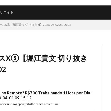
リエイト
⑤【堀江貴文 切り抜き ai】2026-06-02 21:00:02
スX⑤【堀江貴文 切り抜き
02