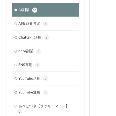
AI副業
53
AI収益化ラボ
1
ChatGPT活用
5
note副業
1
SNS運用
4
YouTube活用
2
YouTube運用
4
あべむつき【ラッキーマイン】
2