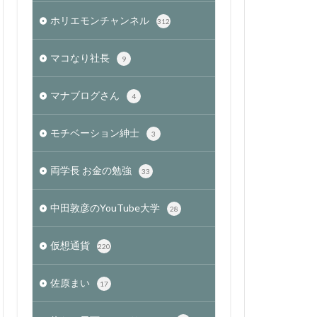
ホリエモンチャンネル
312
マコなり社長
9
マナブログさん
4
モチベーション紳士
3
両学長 お金の勉強
33
中田敦彦のYouTube大学
28
仮想通貨
220
佐原まい
17