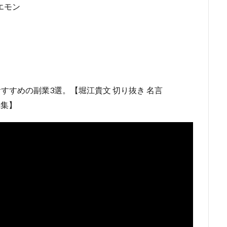
エモン
すすめの副業3選。【堀江貴文 切り抜き 名言
編集】