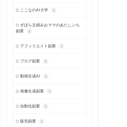
ここなのAI大学
2
ずぼら主婦みおママのあたしンち
副業
2
アフィリエイト副業
1
ブログ副業
3
動画生成AI
1
画像生成副業
1
自動化副業
1
販売副業
2