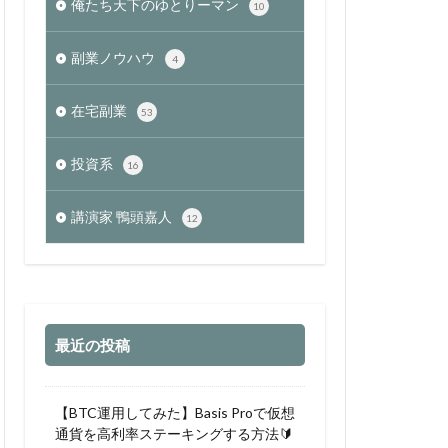
俺たち天下のゆとりーマン
10
副業ノウハウ
4
在宅副業
53
投資系
16
講演家 鴨頭嘉人
12
最近の投稿
【BTC運用してみた】Basis Proで仮想
通貨を高利率ステーキングする方法🔰