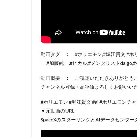
動画タグ ： #ホリエモン,#堀江貴文,#ホリ
ー,#加藤純一,#ヒカル,#メンタリストdaigo
動画概要 ： ご視聴いただきありがとう
チャンネル登録・高評価よろしくお願いい
#ホリエモン #堀江貴文 #ai #ホリエモンチ
▼元動画のURL
SpaceXのスターリンクとAIデータセンタ