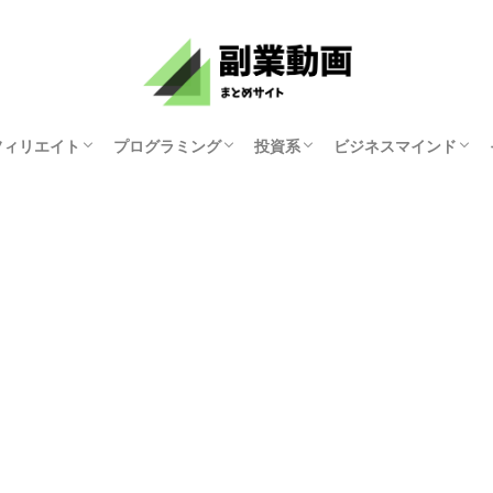
フィリエイト
プログラミング
投資系
ビジネスマインド
資産研究ちゃんねる
原まい
ホリエモンチャンネル
マナブログさん
KYOKO
ゆみにゃん
モチベーション紳士
俺たち天下のゆとり
中田敦彦のYouTube
両学長 お金の勉強
講演家 鴨頭嘉人
マコなり社長