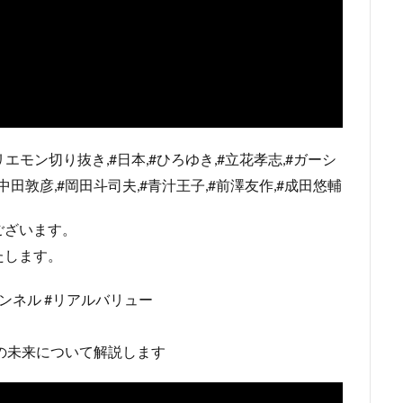
エモン切り抜き,#日本,#ひろゆき,#立花孝志,#ガーシ
,#中田敦彦,#岡田斗司夫,#青汁王子,#前澤友作,#成田悠輔
ございます。
たします。
ャンネル #リアルバリュー
ーの未来について解説します