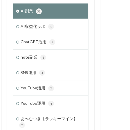
AI副業
53
AI収益化ラボ
1
ChatGPT活用
5
note副業
1
SNS運用
4
YouTube活用
2
YouTube運用
4
あべむつき【ラッキーマイン】
2