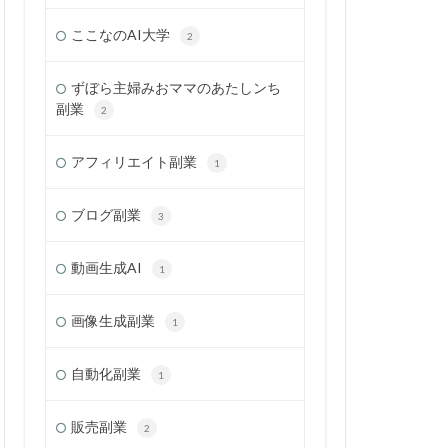
ここなのAI大学
2
ずぼら主婦みおママのあたしンち
副業
2
アフィリエイト副業
1
ブログ副業
3
動画生成AI
1
画像生成副業
1
自動化副業
1
販売副業
2