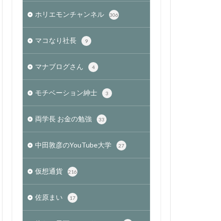
ホリエモンチャンネル
306
マコなり社長
9
マナブログさん
4
モチベーション紳士
3
両学長 お金の勉強
33
中田敦彦のYouTube大学
27
仮想通貨
216
佐原まい
17