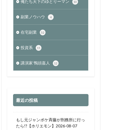
俺たち天下のゆとりーマン
10
副業ノウハウ
4
在宅副業
52
投資系
15
講演家 鴨頭嘉人
12
最近の投稿
もし元ジャンポケ斉藤が刑務所に行っ
たら!?【ホリエモン】2026-08-07