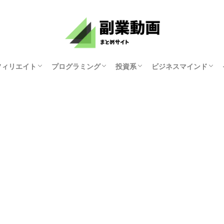
フィリエイト
プログラミング
投資系
ビジネスマインド
資産研究ちゃんねる
原まい
ホリエモンチャンネル
マナブログさん
KYOKO
ゆみにゃん
モチベーション紳士
俺たち天下のゆとり
中田敦彦のYouTube
両学長 お金の勉強
講演家 鴨頭嘉人
マコなり社長