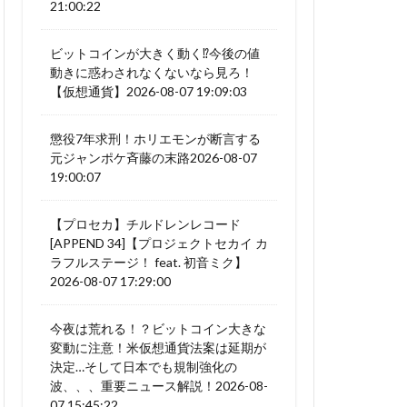
21:00:22
ビットコインが大きく動く⁉今後の値
動きに惑わされなくないなら見ろ！
【仮想通貨】2026-08-07 19:09:03
懲役7年求刑！ホリエモンが断言する
元ジャンポケ斉藤の末路2026-08-07
19:00:07
【プロセカ】チルドレンレコード
[APPEND 34]【プロジェクトセカイ カ
ラフルステージ！ feat. 初音ミク】
2026-08-07 17:29:00
今夜は荒れる！？ビットコイン大きな
変動に注意！米仮想通貨法案は延期が
決定…そして日本でも規制強化の
波、、、重要ニュース解説！2026-08-
07 15:45:22