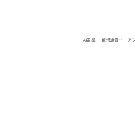
AI副業
仮想通貨
ア
アンゴロウ暗号
佐