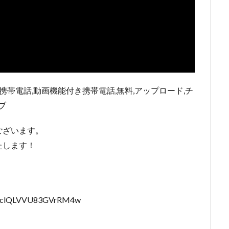
携帯電話,動画機能付き携帯電話,無料,アップロード,チ
ブ
ございます。
たします！
iSGclQLVVU83GVrRM4w