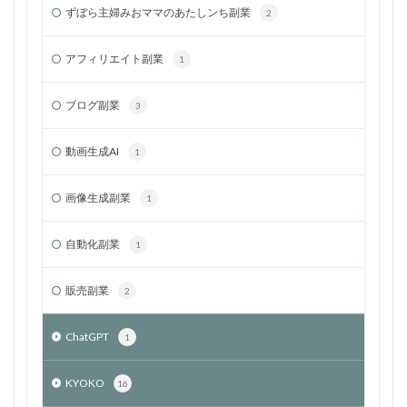
ずぼら主婦みおママのあたしンち副業
2
アフィリエイト副業
1
ブログ副業
3
動画生成AI
1
画像生成副業
1
自動化副業
1
販売副業
2
ChatGPT
1
KYOKO
16