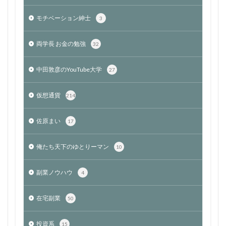
モチベーション紳士
3
両学長 お金の勉強
32
中田敦彦のYouTube大学
27
仮想通貨
214
佐原まい
17
俺たち天下のゆとりーマン
10
副業ノウハウ
4
在宅副業
50
投資系
15