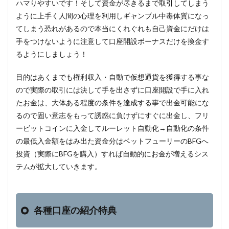
ハマりやすいです！そして資金が尽きるまで取引してしまう
ように上手く人間の心理を利用しギャンブル中毒体質になっ
てしまう恐れがあるので本当にくれぐれも自己資金にだけは
手をつけないように注意して口座開設ボーナスだけを換金す
るようにしましょう！
目的はあくまでも権利収入・自動で仮想通貨を獲得する事な
ので実際の取引には決して手を出さずに口座開設で手に入れ
たお金は、大体ある程度の条件を達成する事で出金可能にな
るので固い意志をもって誘惑に負けずにすぐに出金し、フリ
ービットコインに入金してルーレット自動化→自動化の条件
の最低入金額をはみ出た資金分はベットフューリーのBFGへ
投資（実際にBFGを購入）すれば自動的にお金が増えるシス
テムが拡大していきます。
各種口座の紹介特典