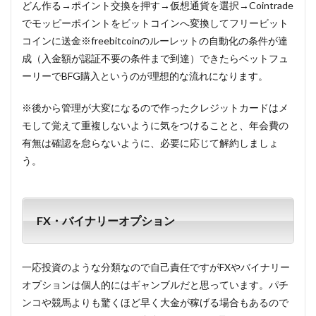
どん作る→ポイント交換を押す→仮想通貨を選択→Cointrade
でモッピーポイントをビットコインへ変換してフリービット
コインに送金※freebitcoinのルーレットの自動化の条件が達
成（入金額が認証不要の条件まで到達）できたらベットフュ
ーリーでBFG購入というのが理想的な流れになります。
※後から管理が大変になるので作ったクレジットカードはメ
モして覚えて重複しないように気をつけることと、年会費の
有無は確認を怠らないように、必要に応じて解約しましょ
う。
FX・バイナリーオプション
一応投資のような分類なので自己責任ですがFXやバイナリー
オプションは個人的にはギャンブルだと思っています。パチ
ンコや競馬よりも驚くほど早く大金が稼げる場合もあるので