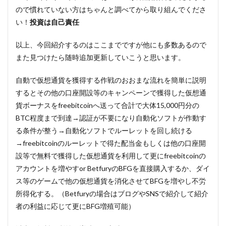
ので慣れていない方はちゃんと調べてから取り組んでくださ
い！
投資は自己責任
以上、今回紹介するのはここまでですが他にも多数あるので
また見つけたら随時追加更新していこうと思います。
自動で仮想通貨を獲得する作戦のおおまな流れを簡単に説明
するとその他の口座開設等のキャンペーンで獲得した仮想通
貨ボーナスをfreebitcoinへ送って合計で大体15,000円分の
BTC程度まで到達→認証が不要になり自動化ソフトが作動す
る条件が整う→自動化ソフトでルーレットを回し続ける
→freebitcoinのルーレットで得た配当金もしくは他の口座開
設等で無料で獲得した仮想通貨を利用して更にfreebitcoinの
アカウントを増やすor BetfuryのBFGを直接購入するか、ダイ
ス等のゲームで他の仮想通貨を消化させてBFGを増やし不労
所得化する。（Betfuryの場合はブログやSNSで紹介して紹介
者の利益に応じて更にBFG増殖可能）