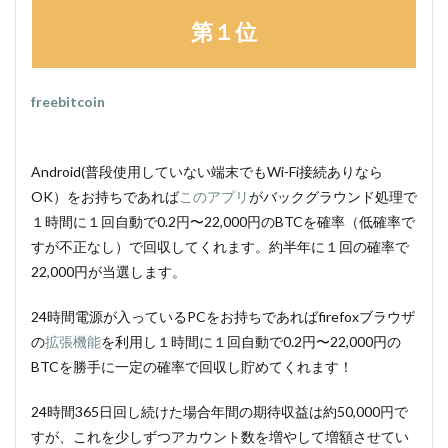
第１位
freebitcoin
Android(普段使用していない端末でもWi-Fi接続ありなら
OK）をお持ちであれば
このアプリ
がバックグラウンド処理で
１時間に１回自動で0.2円〜22,000円のBTCを確率（低確率で
すが不正なし）で回収してくれます。約半年に１回の確率で
22,000円が当選します。
24時間電源が入っているPCをお持ちであればfirefoxブラウザ
の
拡張機能
を利用し１時間に１回自動で0.2円〜22,000円の
BTCを勝手に一定の確率で回収し貯めてくれます！
24時間365日回し続けた場合年間の期待収益は約50,000円で
すが、これを少しずつアカウント数を増やして増額させてい