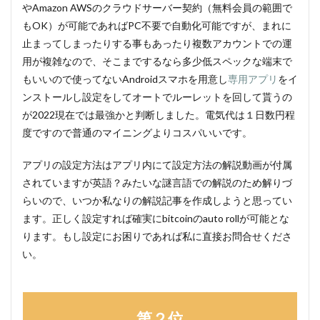
やAmazon AWSのクラウドサーバー契約（無料会員の範囲で
もOK）が可能であればPC不要で自動化可能ですが、まれに
止まってしまったりする事もあったり複数アカウントでの運
用が複雑なので、そこまでするなら多少低スペックな端末で
もいいので使ってないAndroidスマホを用意し
専用アプリ
をイ
ンストールし設定をしてオートでルーレットを回して貰うの
が2022現在では最強かと判断しました。電気代は１日数円程
度ですので普通のマイニングよりコスパいいです。
アプリの設定方法はアプリ内にて設定方法の解説動画が付属
されていますが英語？みたいな謎言語での解説のため解りづ
らいので、いつか私なりの解説記事を作成しようと思ってい
ます。正しく設定すれば確実にbitcoinのauto rollが可能とな
ります。もし設定にお困りであれば私に直接お問合せくださ
い。
第２位