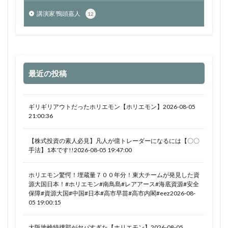
講演家 鴨頭嘉人
12
最近の投稿
ギリギリアウトだったホリエモン【ホリエモン】2026-08-05
21:00:36
【株式投資の素人必見】凡人が億トレーダーになるには【〇〇
手法】1本です!!2026-08-05 19:47:00
ホリエモン驚愕！埋蔵量７００年分！東大チームが発見した資
源大国日本！#ホリエモン#南鳥島#レアアース#海底資源#安全
保障#資源大国#中国#日本#高市早苗#高市内閣#eez2026-08-
05 19:00:15
大阪地検特捜部がヤバすぎた【ホリエモン】2026-08-05