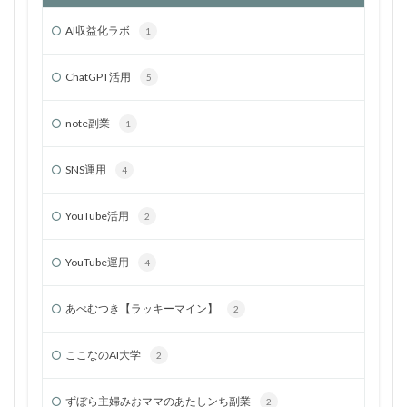
AI収益化ラボ
1
ChatGPT活用
5
note副業
1
SNS運用
4
YouTube活用
2
YouTube運用
4
あべむつき【ラッキーマイン】
2
ここなのAI大学
2
ずぼら主婦みおママのあたしンち副業
2