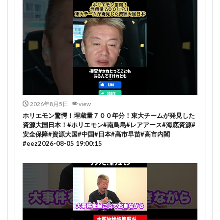
2026年8月5日
view
ホリエモン驚愕！埋蔵量７００年分！東大チームが発見した
資源大国日本！#ホリエモン#南鳥島#レアアース#海底資源#
安全保障#資源大国#中国#日本#高市早苗#高市内閣
#eez2026-08-05 19:00:15