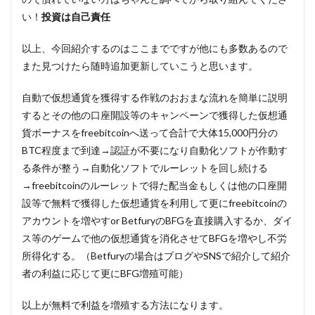
い！
投資は自己責任
以上、今回紹介するのはここまでですが他にも多数あるので
また見つけたら随時追加更新していこうと思います。
自動で仮想通貨を獲得する作戦のおおまな流れを簡単に説明
するとその他の口座開設等のキャンペーンで獲得した仮想通
貨ボーナスをfreebitcoinへ送って合計で大体15,000円分の
BTC程度まで到達→認証が不要になり自動化ソフトが作動す
る条件が整う→自動化ソフトでルーレットを回し続ける
→freebitcoinのルーレットで得た配当金もしくは他の口座開
設等で無料で獲得した仮想通貨を利用して更にfreebitcoinの
アカウントを増やすor BetfuryのBFGを直接購入するか、ダイ
ス等のゲームで他の仮想通貨を消化させてBFGを増やし不労
所得化する。（Betfuryの場合はブログやSNSで紹介して紹介
者の利益に応じて更にBFG増殖可能）
以上が無料で利益を増殖する方法になります。