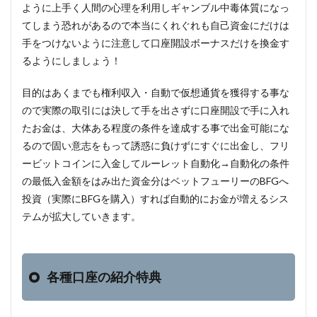
ように上手く人間の心理を利用しギャンブル中毒体質になっ
てしまう恐れがあるので本当にくれぐれも自己資金にだけは
手をつけないように注意して口座開設ボーナスだけを換金す
るようにしましょう！
目的はあくまでも権利収入・自動で仮想通貨を獲得する事な
ので実際の取引には決して手を出さずに口座開設で手に入れ
たお金は、大体ある程度の条件を達成する事で出金可能にな
るので固い意志をもって誘惑に負けずにすぐに出金し、フリ
ービットコインに入金してルーレット自動化→自動化の条件
の最低入金額をはみ出た資金分はベットフューリーのBFGへ
投資（実際にBFGを購入）すれば自動的にお金が増えるシス
テムが拡大していきます。
各種口座の紹介特典