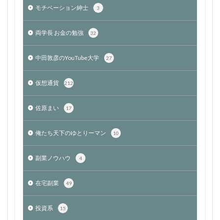
モチベーション紳士
3
両学長 お金の勉強
32
中田敦彦のYouTube大学
27
仮想通貨
212
佐原まい
17
俺たち天下のゆとりーマン
10
副業ノウハウ
4
在宅副業
49
投資系
15