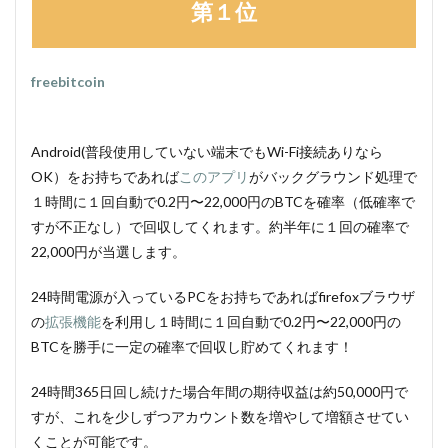
第１位
freebitcoin
Android(普段使用していない端末でもWi-Fi接続ありなら
OK）をお持ちであれば
このアプリ
がバックグラウンド処理で
１時間に１回自動で0.2円〜22,000円のBTCを確率（低確率で
すが不正なし）で回収してくれます。約半年に１回の確率で
22,000円が当選します。
24時間電源が入っているPCをお持ちであればfirefoxブラウザ
の
拡張機能
を利用し１時間に１回自動で0.2円〜22,000円の
BTCを勝手に一定の確率で回収し貯めてくれます！
24時間365日回し続けた場合年間の期待収益は約50,000円で
すが、これを少しずつアカウント数を増やして増額させてい
くことが可能です。