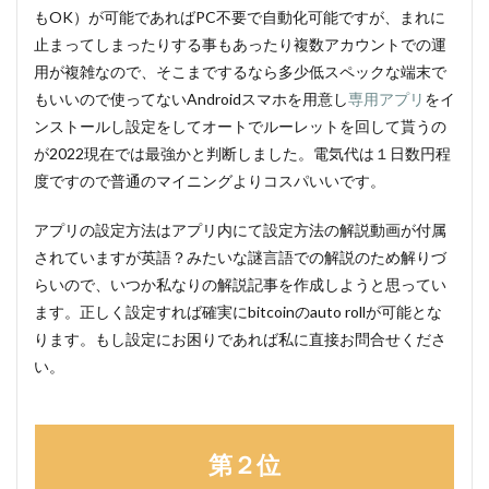
もOK）が可能であればPC不要で自動化可能ですが、まれに
止まってしまったりする事もあったり複数アカウントでの運
用が複雑なので、そこまでするなら多少低スペックな端末で
もいいので使ってないAndroidスマホを用意し
専用アプリ
をイ
ンストールし設定をしてオートでルーレットを回して貰うの
が2022現在では最強かと判断しました。電気代は１日数円程
度ですので普通のマイニングよりコスパいいです。
アプリの設定方法はアプリ内にて設定方法の解説動画が付属
されていますが英語？みたいな謎言語での解説のため解りづ
らいので、いつか私なりの解説記事を作成しようと思ってい
ます。正しく設定すれば確実にbitcoinのauto rollが可能とな
ります。もし設定にお困りであれば私に直接お問合せくださ
い。
第２位