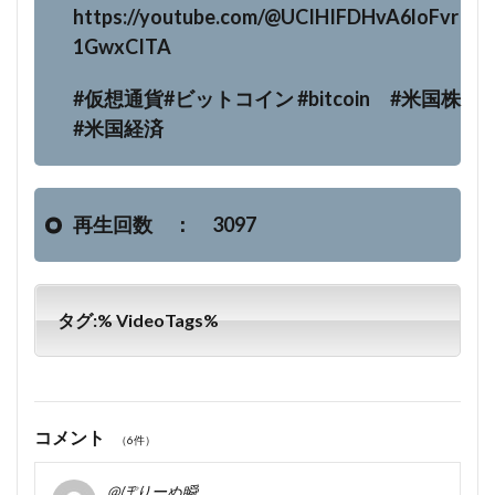
https://youtube.com/@UCIHIFDHvA6loFvr
1GwxCITA
#仮想通貨#ビットコイン #bitcoin #米国株
#米国経済
再生回数 ： 3097
タグ:% VideoTags%
コメント
（6件）
@ぽりーぬ瞬