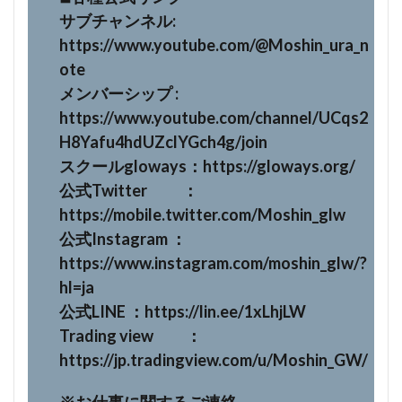
サブチャンネル:
https://www.youtube.com/@Moshin_ura_n
ote
メンバーシップ :
https://www.youtube.com/channel/UCqs2
H8Yafu4hdUZclYGch4g/join
スクールgloways：https://gloways.org/
公式Twitter ：
https://mobile.twitter.com/Moshin_glw
公式Instagram ：
https://www.instagram.com/moshin_glw/?
hl=ja
公式LINE ：https://lin.ee/1xLhjLW
Trading view ：
https://jp.tradingview.com/u/Moshin_GW/