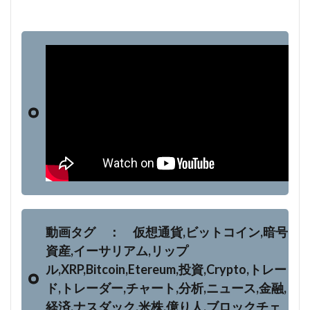
動画タグ ： 仮想通貨,ビットコイン,暗号
資産,イーサリアム,リップ
ル,XRP,Bitcoin,Etereum,投資,Crypto,トレー
ド,トレーダー,チャート,分析,ニュース,金融,
経済,ナスダック,米株,億り人,ブロックチェ