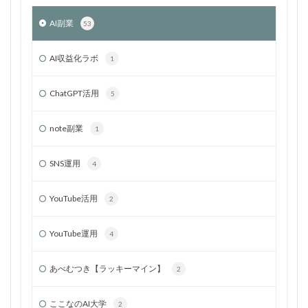
AI副業
53
AI収益化ラボ
1
ChatGPT活用
5
note副業
1
SNS運用
4
YouTube活用
2
YouTube運用
4
あべむつき【ラッキーマイン】
2
ここなのAI大学
2