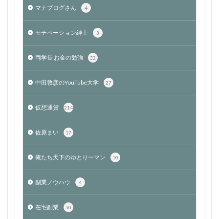
マナブログさん
4
モチベーション紳士
3
両学長 お金の勉強
32
中田敦彦のYouTube大学
27
仮想通貨
214
佐原まい
17
俺たち天下のゆとりーマン
10
副業ノウハウ
4
在宅副業
50