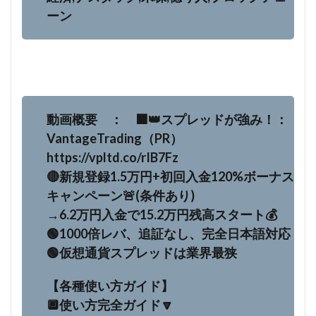
ーン
動画概要 ： ⬛️👑スプレッドが強み！：
VantageTrading（PR）
https://vpltd.co/rIB7Fz
🔴新規登録1.5万円+初回入金120%ボーナス
キャンペーン🚨(条件あり)
→6.2万円入金で15.2万円残高スタート💰
🟢1000倍レバ、追証なし、完全日本語対応
🟢仮想通貨スプレッドは業界最狭
【各種使い方ガイド】
🔲使い方完全ガイド🔽