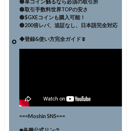
🟢草コイン触るなら必須の取引所
🟢取引手数料世界TOPの安さ
🟢$GXEコインも購入可能！
🟢200倍レバ、追証なし、日本語完全対応
◆登録&使い方完全ガイド⏬
===Moshin SNS===
◾︎各種公式リンク