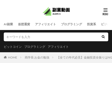
AI副業
仮想通貨
アフィリエイト
プログラミング
投資系
ビジネ
ビットコイン
プログラミング
アフィリエイト
HOME
両学長 お金の勉強
【全ての年代必見】金融投資全振りはNG！重