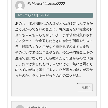
@shigetoshimasuda3000
2026年5月23日 4:46 PM
あのね、氷河期世代の人達がどんだけ苦しんでるか
全く分かってない発言だよ。将来困らない程度のお
金？ちゃんちゃらおかしいよ、まず借金背負わされ
てスタート、借金返したときに会社が倒産やリスト
ラ、転職ろくなとこがなく非正規で済ます人多数、
そのせいで老後は年金少なめ、今は平均賃金以下の
生活で働けなくなったら微々たる貯金からの取り崩
し、お金は大したものじゃないけど、無いと困るも
のってのが抜け落ちてるよ。ただ貴方の能力が高か
ったのか、ラッキーだったのかの二択だよ。
返信
@ポッとです