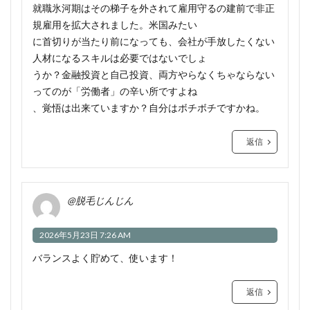
就職氷河期はその梯子を外されて雇用守るの建前で非正
規雇用を拡大されました。米国みたい
に首切りが当たり前になっても、会社が手放したくない
人材になるスキルは必要ではないでしょ
うか？金融投資と自己投資、両方やらなくちゃならない
ってのが「労働者」の辛い所ですよね
、覚悟は出来ていますか？自分はボチボチですかね。
返信
@脱毛じんじん
2026年5月23日 7:26 AM
バランスよく貯めて、使います！
返信