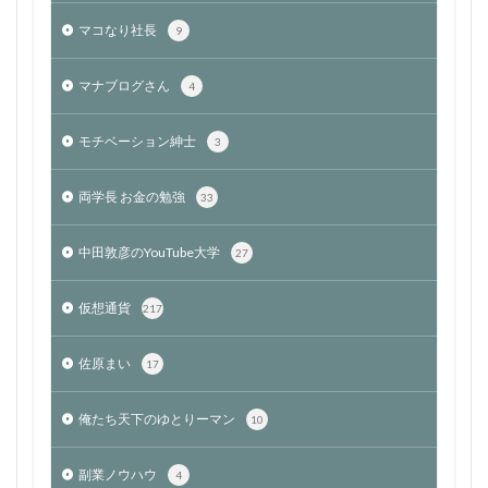
マコなり社長
9
マナブログさん
4
モチベーション紳士
3
両学長 お金の勉強
33
中田敦彦のYouTube大学
27
仮想通貨
217
佐原まい
17
俺たち天下のゆとりーマン
10
副業ノウハウ
4