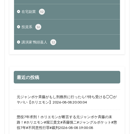
在宅副業
52
投資系
16
講演家 鴨頭嘉人
12
最近の投稿
元ジャンポケ斉藤がもし刑務所に行ったら!?待ち受ける◯◯が
ヤバい【ホリエモン】2026-08-08 20:00:04
懲役7年求刑！ホリエモンが断言する元ジャンポケ斉藤の末
路！#ホリエモン#堀江貴文#斉藤慎二#ジャングルポケット#懲
役7年#不同意性行罪#裁判2026-08-08 19:00:08