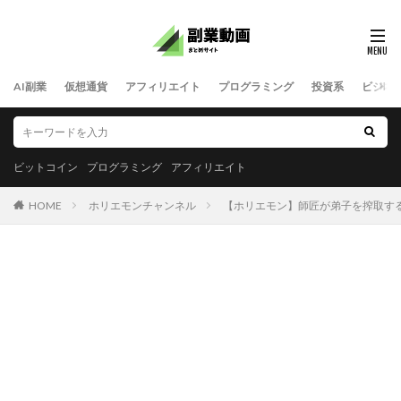
AI副業
仮想通貨
アフィリエイト
プログラミング
投資系
ビジネ
ビットコイン
プログラミング
アフィリエイト
HOME
ホリエモンチャンネル
【ホリエモン】師匠が弟子を搾取する芸能界が