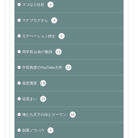
マコなり社長
9
マナブログさん
4
モチベーション紳士
3
両学長 お金の勉強
33
中田敦彦のYouTube大学
27
仮想通貨
218
佐原まい
17
俺たち天下のゆとりーマン
10
副業ノウハウ
4