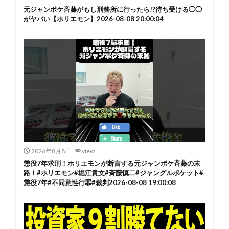
元ジャンポケ斉藤がもし刑務所に行ったら!?待ち受ける◯◯
がヤバい【ホリエモン】2026-08-08 20:00:04
2026年8月8日
view
懲役7年求刑！ホリエモンが断言する元ジャンポケ斉藤の末
路！#ホリエモン#堀江貴文#斉藤慎二#ジャングルポケット#
懲役7年#不同意性行罪#裁判2026-08-08 19:00:08