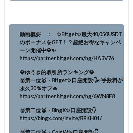
動画概要 ： ✨Bitget✨最大40,050USDT
のボーナスをGET！？超絶お得なキャンペ
ーン開催中💎✨
https://partner.bitget.com/bg/HA3V76
💎ゆうき的取引所ランキング💎
🥇第一位🥇・Bitget✨口座開設👇✅手数料が
永久30％オフ🔥
https://partner.bitget.com/bg/6WN8F8
🥈第二位🥈・BingX✨口座開設👇
https://bingx.com/invite/B9KH01/
🥉第三位🥉・CoinW✨口座開設👇