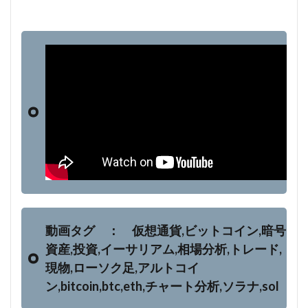
動画タグ ： 仮想通貨,ビットコイン,暗号
資産,投資,イーサリアム,相場分析,トレード,
現物,ローソク足,アルトコイ
ン,bitcoin,btc,eth,チャート分析,ソラナ,sol