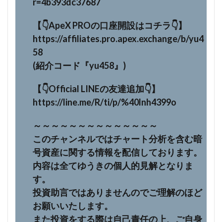
r=4b393dc37687
【👇ApeX PROの口座開設はコチラ👇】
https://affiliates.pro.apex.exchange/b/yu4
58
(紹介コード『yu458』)
【👇Official LINEの友達追加👇】
https://line.me/R/ti/p/%40lnh4399o
～～～～～～～～～～～～～～
このチャンネルではチャート分析を含む暗
号資産に関する情報を配信しております。
内容は全てゆうきの個人的見解となりま
す。
投資助言ではありませんのでご理解のほど
お願いいたします。
また投資をする際は自己責任の上、ご自身