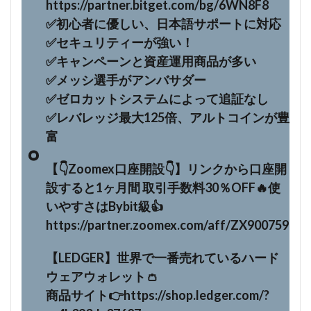
https://partner.bitget.com/bg/6WN8F8
✅初心者に優しい、日本語サポートに対応
✅セキュリティーが強い！
✅キャンペーンと資産運用商品が多い
✅メッシ選手がアンバサダー
✅ゼロカットシステムによって追証なし
✅レバレッジ最大125倍、アルトコインが豊
富
【👇Zoomex口座開設👇】リンクから口座開
設すると1ヶ月間 取引手数料30％OFF🔥使
いやすさはBybit級👍
https://partner.zoomex.com/aff/ZX900759
【LEDGER】世界で一番売れているハード
ウェアウォレット👛
商品サイト👉https://shop.ledger.com/?