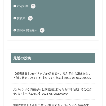
在宅副業
52
投資系
16
講演家 鴨頭嘉人
12
最近の投稿
【仮想通貨】XRP(リップル)保有者へ。取引所から消えたとい
う話を数えてみました【ゆっくり解説】2026-08-08 20:00:39
元ジャンポケ斉藤がもし刑務所に行ったら!?待ち受ける◯◯が
ヤバい【ホリエモン】2026-08-08 20:00:04
懲役7年求刑！ホリエモンが断言する元ジャンポケ斉藤の末