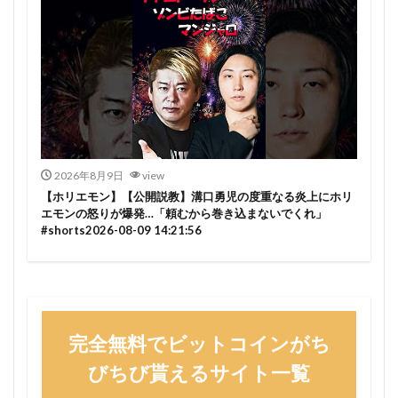
2026年8月9日
view
【ホリエモン】【公開説教】溝口勇児の度重なる炎上にホリ
エモンの怒りが爆発…「頼むから巻き込まないでくれ」
#shorts2026-08-09 14:21:56
完全無料でビットコインがち
びちび貰えるサイト一覧