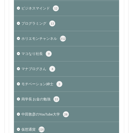
ビジネスマインド
12
プログラミング
13
ホリエモンチャンネル
312
マコなり社長
9
マナブログさん
4
モチベーション紳士
3
両学長 お金の勉強
33
中田敦彦のYouTube大学
28
仮想通貨
220