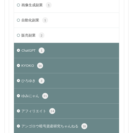
画像生成副業
1
自動化副業
1
販売副業
2
ChatGPT
1
KYOKO
16
ひろゆき
3
ゆみにゃん
31
アフィリエイト
24
アンゴロウ暗号資産研究ちゃんねる
18