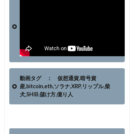
動画タグ ： 仮想通貨,暗号資
産,bitcoin,eth,ソラナ,XRP,リップル,柴
犬,SHIB,儲け方,億り人