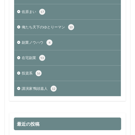
佐原まい
17
俺たち天下のゆとりーマン
10
副業ノウハウ
4
在宅副業
53
投資系
16
講演家 鴨頭嘉人
12
最近の投稿