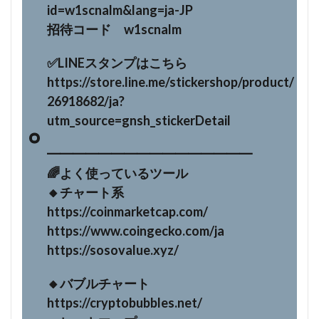
id=w1scnalm&lang=ja-JP
招待コード w1scnalm
✅LINEスタンプはこちら
https://store.line.me/stickershop/product/
26918682/ja?
utm_source=gnsh_stickerDetail
━━━━━━━━━━━━━━━━
🌈よく使っているツール
🔸チャート系
https://coinmarketcap.com/
https://www.coingecko.com/ja
https://sosovalue.xyz/
🔸バブルチャート
https://cryptobubbles.net/