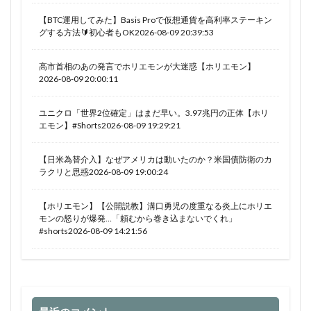
【BTC運用してみた】Basis Proで仮想通貨を高利率ステーキン
グする方法🔰初心者もOK2026-08-09 20:39:53
高市首相のあの発言でホリエモンが大迷惑【ホリエモン】
2026-08-09 20:00:11
ユニクロ「世界2位確定」はまだ早い。3.97兆円の正体【ホリ
エモン】#Shorts2026-08-09 19:29:21
【日米為替介入】なぜアメリカは動いたのか？米国債防衛のカ
ラクリと思惑2026-08-09 19:00:24
【ホリエモン】【公開説教】溝口勇児の度重なる炎上にホリエ
モンの怒りが爆発…「頼むから巻き込まないでくれ」
#shorts2026-08-09 14:21:56