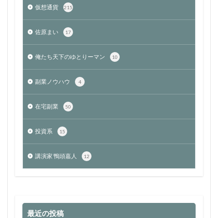
仮想通貨
215
佐原まい
17
俺たち天下のゆとりーマン
10
副業ノウハウ
4
在宅副業
50
投資系
15
講演家 鴨頭嘉人
12
最近の投稿