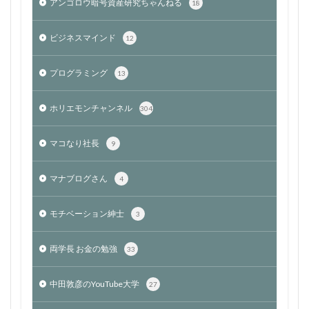
アンゴロウ暗号資産研究ちゃんねる
18
ビジネスマインド
12
プログラミング
13
ホリエモンチャンネル
304
マコなり社長
9
マナブログさん
4
モチベーション紳士
3
両学長 お金の勉強
33
中田敦彦のYouTube大学
27