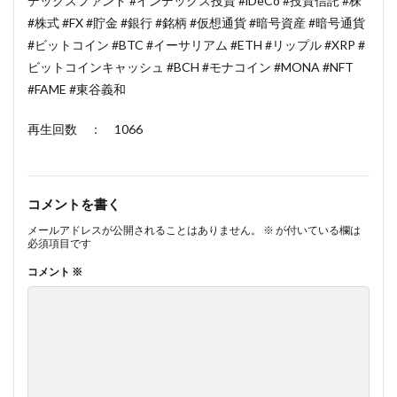
デックスファンド #インデックス投資 #iDeCo #投資信託 #株
#株式 #FX #貯金 #銀行 #銘柄 #仮想通貨 #暗号資産 #暗号通貨
#ビットコイン #BTC #イーサリアム #ETH #リップル #XRP #
ビットコインキャッシュ #BCH #モナコイン #MONA #NFT
#FAME #東谷義和
再生回数 ： 1066
コメントを書く
メールアドレスが公開されることはありません。
※
が付いている欄は
必須項目です
コメント
※