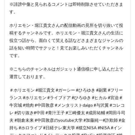
※誹謗中傷と見られるコメントは即時削除させていただきま
す。
ホリエモン・堀江貴文さんの配信動画の見所を切り抜いて投
稿するチャンネルです。ホリエモン・堀江貴文さんの生活に
役立つ話から、面白くて笑える話などさまざまなジャンルの
話を短い時間でサクッと！見てお楽しみいただくチャンネル
です。
※こちらのチャンネルはガジェット通信様に申し込んだ上で
運営しております。
＃ホリエモン #堀江貴文 #ガーシー #ひろゆき #副業 #フリー
ランス #ホリエモン #ライブドア #ひろゆき #ヒカル #宮迫 #
牛宮城 #焼肉 #中田敦彦 #メンタリストdaigo #与沢翼 #コレコ
レ #切り抜き#中田 #青汁王子 #三崎優太 #成田祐輔 #岡田斗司
夫 #朝倉未来 #中田敦彦のyoutube大学 #加藤純一#詐欺師 #金
持ち #ホロライブ #日経テレ東大学 #積立NISA #NISA #イン