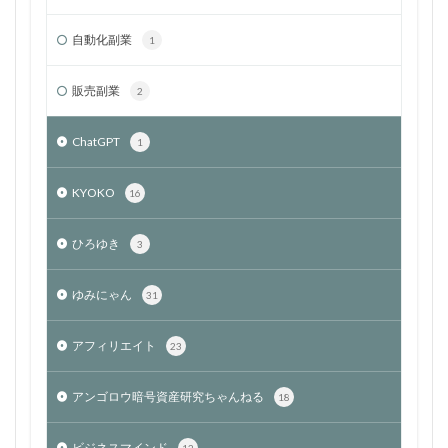
自動化副業
1
販売副業
2
ChatGPT
1
KYOKO
16
ひろゆき
3
ゆみにゃん
31
アフィリエイト
23
アンゴロウ暗号資産研究ちゃんねる
18
ビジネスマインド
12