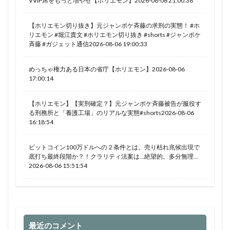
VVIP席をもっと増やせ【ホリエモン】2026-08-06 21:00:38
【ホリエモン切り抜き】元ジャンポケ斉藤の求刑の実態！ #ホ
リエモン #堀江貴文 #ホリエモン切り抜き #shorts #ジャンポケ
斉藤 #ガジェット通信2026-08-06 19:00:33
めっちゃ権力ある日本の省庁【ホリエモン】2026-08-06
17:00:14
【ホリエモン】【実刑確定？】元ジャンポケ斉藤被告が服役す
る刑務所と「養護工場」のリアルな実態#shorts2026-08-06
16:18:54
ビットコイン100万ドルへの２条件とは。売り枯れ兆候出現で
底打ち最終段階か？！クラリティ法案は…絶望的。多分無理…
2026-08-06 15:51:54
最近のコメント