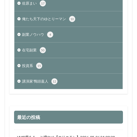
佐原まい
17
俺たち天下のゆとりーマン
10
副業ノウハウ
4
在宅副業
50
投資系
15
講演家 鴨頭嘉人
12
最近の投稿