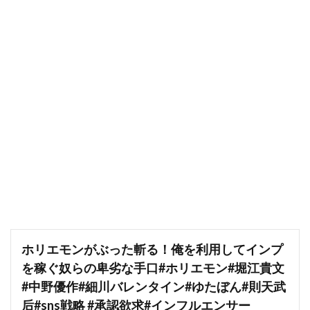
ホリエモンがぶった斬る！俺を利用してインプ
を稼ぐ奴らの卑劣な手口#ホリエモン#堀江貴文
#中野優作#細川バレンタイン#ゆたぼん#則天武
后#sns戦略 #承認欲求#インフルエンサー