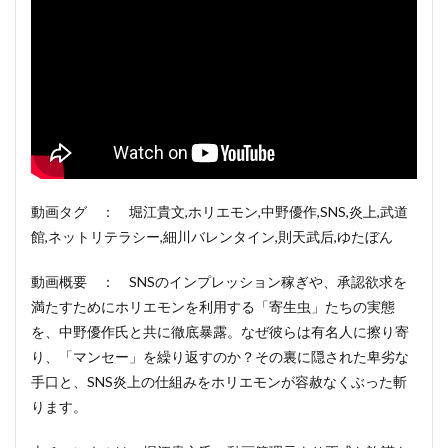
動画タグ ： 堀江貴文,ホリエモン,中野優作,SNS,炎上,武道
館,ネットリテラシー,細川バレンタイン,則天武后,ゆたぼん
動画概要 ： SNSのインプレッション稼ぎや、承認欲求を
満たすためにホリエモンを利用する「寄生虫」たちの実態
を、中野優作氏と共に徹底暴露。なぜ彼らは有名人に擦り寄
り、「マンセー」を繰り返すのか？その裏に隠された卑劣な
手口と、SNS炎上の仕組みをホリエモンが容赦なくぶった斬
ります。