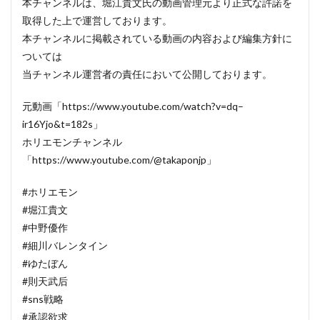
本チャンネルは、堀江貴文氏の動画管理元より正式な許諾を
取得した上で運営しております。
本チャンネルに掲載されている動画の内容および編集方針に
ついては
当チャンネル運営者の責任において公開しております。
元動画「https://www.youtube.com/watch?v=dq–
ir16Yjo&t=182s」
ホリエモンチャンネル
「https://www.youtube.com/@takaponjp」
#ホリエモン
#堀江貴文
#中野優作
#細川バレンタイン
#ゆたぼん
#則天武后
#sns戦略
#承認欲求