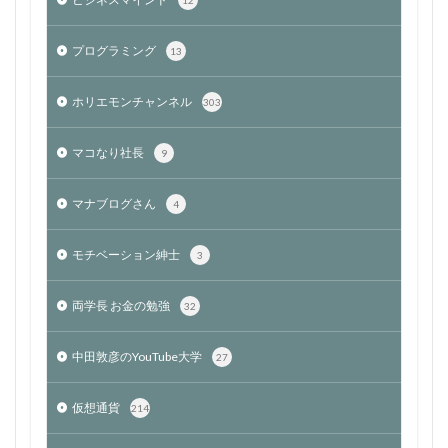
プログラミング
13
ホリエモンチャンネル
303
マコなり社長
9
マナブログさん
4
モチベーション紳士
3
両学長 お金の勉強
32
中田敦彦のYouTube大学
27
仮想通貨
214