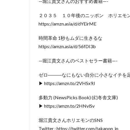
—堀江貴文さんのおすすめ書籍—-
２０３５ １０年後のニッポン ホリエモ
https://amzn.asia/d/dYEirME
時間革命 1秒もムダに生きるな
https://amzn.asia/d/56fDI3b
—堀江貴文さんのベストセラー書籍—-
ゼロ―――なにもない自分に小さなイチを
▶ https://amzn.to/2VHSx9J
多動力 (NewsPicks Book) (幻冬舎文庫)
▶ https://amzn.to/2HNvlSv
堀江貴文さんホリエモンのSNS
Twitter : https://twitter.com/takapon_jp