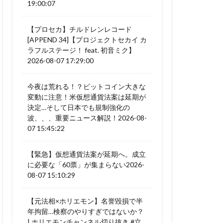
19:00:07
【プロセカ】チルドレンレコード
[APPEND 34]【プロジェクトセカイ カ
ラフルステージ！ feat. 初音ミク】
2026-08-07 17:29:00
今夜は荒れる！？ビットコイン大きな
変動に注意！米仮想通貨法案は延期が
決定…そして日本でも規制強化の
波、、、重要ニュース解説！2026-08-
07 15:45:22
【緊急】仮想通貨法案が延期へ。成立
に必要な「60票」が集まらない2026-
08-07 15:10:29
【元法相×ホリエモン】名誉毀損で半
年拘留…検察のやりすぎではないか？
| ホリエモンチャンネル切り抜き #立