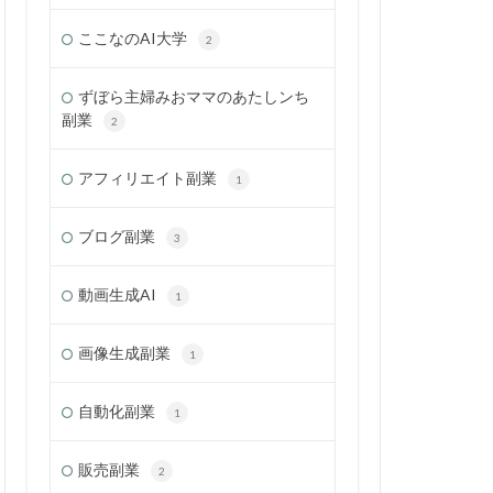
ここなのAI大学
2
ずぼら主婦みおママのあたしンち
副業
2
アフィリエイト副業
1
ブログ副業
3
動画生成AI
1
画像生成副業
1
自動化副業
1
販売副業
2