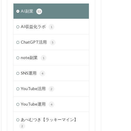
AI副業
53
AI収益化ラボ
1
ChatGPT活用
5
note副業
1
SNS運用
4
YouTube活用
2
YouTube運用
4
あべむつき【ラッキーマイン】
2