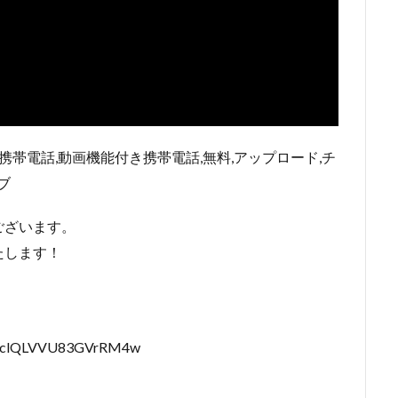
携帯電話,動画機能付き携帯電話,無料,アップロード,チ
ブ
ございます。
たします！
iSGclQLVVU83GVrRM4w