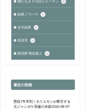
俺たち天下のゆとりーマン
10
副業ノウハウ
4
在宅副業
51
投資系
15
講演家 鴨頭嘉人
12
最近の投稿
懲役7年求刑！ホリエモンが断言する
元ジャンポケ斉藤の末路2026-08-07