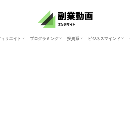
フィリエイト
プログラミング
投資系
ビジネスマインド
資産研究ちゃんねる
原まい
ホリエモンチャンネル
マナブログさん
KYOKO
ゆみにゃん
モチベーション紳士
俺たち天下のゆとり
中田敦彦のYouTube
両学長 お金の勉強
講演家 鴨頭嘉人
マコなり社長