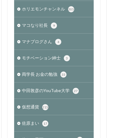
ホリエモンチャンネル
305
マコなり社長
9
マナブログさん
4
モチベーション紳士
3
両学長 お金の勉強
33
中田敦彦のYouTube大学
27
仮想通貨
215
佐原まい
17