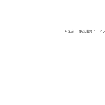
AI副業
仮想通貨
ア
アンゴロウ暗号
佐