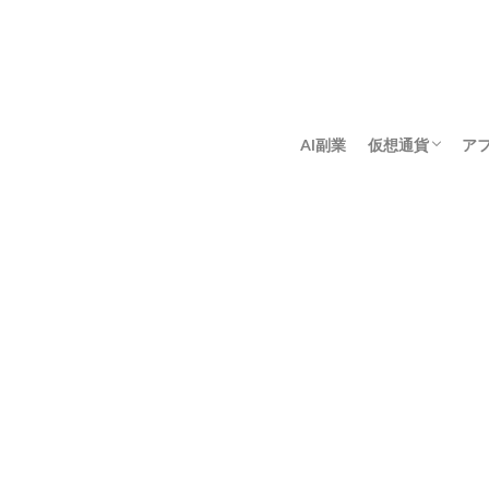
AI副業
仮想通貨
ア
アンゴロウ暗号
佐