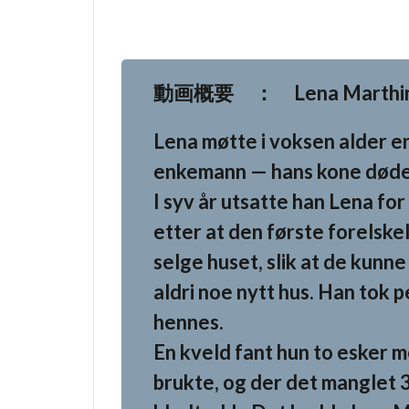
動画概要 ： Lena Marthinse
Lena møtte i voksen alder e
enkemann — hans kone døde b
I syv år utsatte han Lena for
etter at den første forelske
selge huset, slik at de kunn
aldri noe nytt hus. Han tok
hennes.
En kveld fant hun to esker 
brukte, og der det manglet 