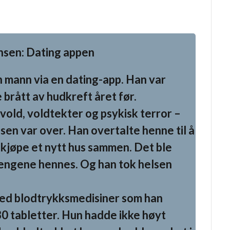
n: Dating appen
n mann via en dating-app. Han var
rått av hudkreft året før.
 vold, voldtekter og psykisk terror –
lsen var over. Han overtalte henne til å
e kjøpe et nytt hus sammen. Det ble
 pengene hennes. Og han tok helsen
med blodtrykksmedisiner som han
30 tabletter. Hun hadde ikke høyt