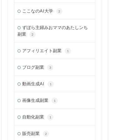
ここなのAI大学
2
ずぼら主婦みおママのあたしンち
副業
2
アフィリエイト副業
1
ブログ副業
3
動画生成AI
1
画像生成副業
1
自動化副業
1
販売副業
2