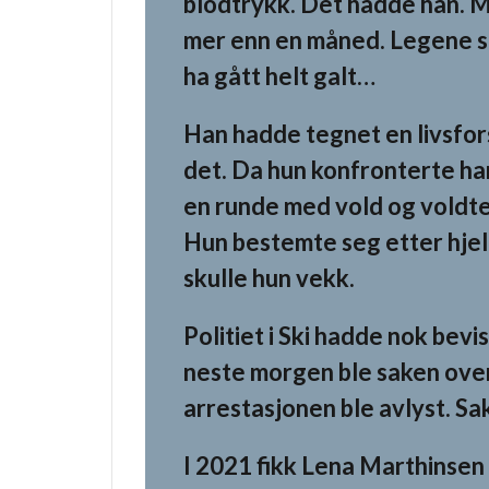
blodtrykk. Det hadde han. 
mer enn en måned. Legene sa
ha gått helt galt…
Han hadde tegnet en livsfors
det. Da hun konfronterte h
en runde med vold og voldte
Hun bestemte seg etter hje
skulle hun vekk.
Politiet i Ski hadde nok bevi
neste morgen ble saken overf
arrestasjonen ble avlyst. Sa
I 2021 fikk Lena Marthinsen