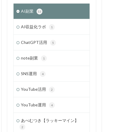
AI副業
53
AI収益化ラボ
1
ChatGPT活用
5
note副業
1
SNS運用
4
YouTube活用
2
YouTube運用
4
あべむつき【ラッキーマイン】
2