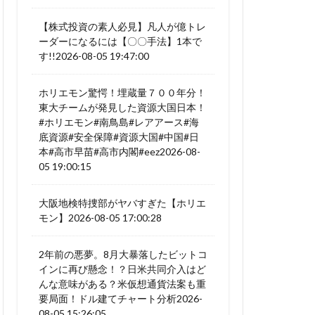
【株式投資の素人必見】凡人が億トレ
ーダーになるには【〇〇手法】1本で
す!!2026-08-05 19:47:00
ホリエモン驚愕！埋蔵量７００年分！
東大チームが発見した資源大国日本！
#ホリエモン#南鳥島#レアアース#海
底資源#安全保障#資源大国#中国#日
本#高市早苗#高市内閣#eez2026-08-
05 19:00:15
大阪地検特捜部がヤバすぎた【ホリエ
モン】2026-08-05 17:00:28
2年前の悪夢。8月大暴落したビットコ
インに再び懸念！？日米共同介入はど
んな意味がある？米仮想通貨法案も重
要局面！ドル建てチャート分析2026-
08-05 15:26:05