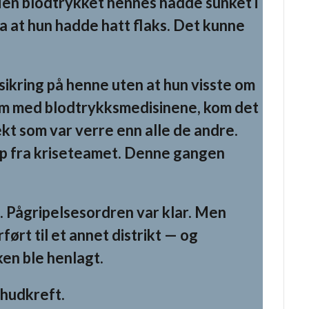
Men blodtrykket hennes hadde sunket i
 at hun hadde hatt flaks. Det kunne
ikring på henne uten at hun visste om
am med blodtrykksmedisinene, kom det
kt som var verre enn alle de andre.
lp fra kriseteamet. Denne gangen
s. Pågripelsesordren var klar. Men
ørt til et annet distrikt — og
ken ble henlagt.
 hudkreft.