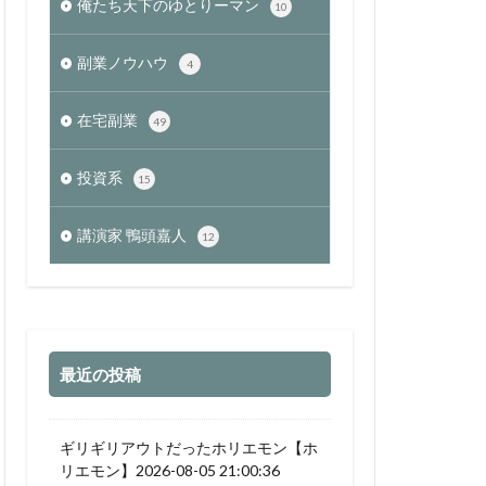
俺たち天下のゆとりーマン
10
副業ノウハウ
4
在宅副業
49
投資系
15
講演家 鴨頭嘉人
12
最近の投稿
ギリギリアウトだったホリエモン【ホ
リエモン】2026-08-05 21:00:36