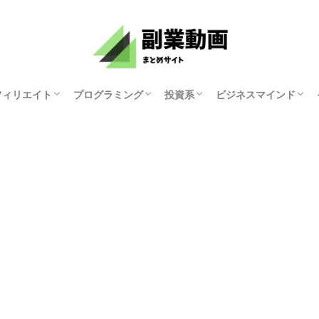
フィリエイト
プログラミング
投資系
ビジネスマインド
資産研究ちゃんねる
原まい
ホリエモンチャンネル
マナブログさん
KYOKO
ゆみにゃん
モチベーション紳士
俺たち天下のゆとり
中田敦彦のYouTube
両学長 お金の勉強
講演家 鴨頭嘉人
マコなり社長