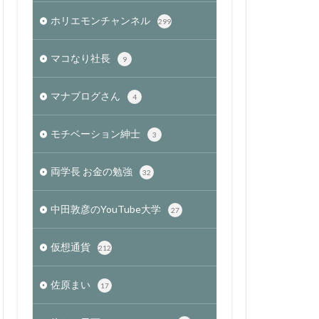
ホリエモンチャンネル
299
マコなり社長
9
マナブログさん
4
モチベーション紳士
3
両学長 お金の勉強
32
中田敦彦のYouTube大学
27
仮想通貨
212
佐原まい
17