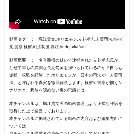
動画タグ ： 堀江貴文,ホリエモン,立花孝志,人質司法,NHK
党,警察,検察,司法制度,堀江,horie,takafumi
動画概要 ： 名誉毀損の疑いで逮捕された立花孝志氏が、
なぜ半年もの異例な長期勾留を強いられているのか？自らも
逮捕・収監を経験したホリエモンが、日本の司法が「人質司
法」と呼ばれる真実を徹底解説します。検察や警察が描くシ
ナリオと、釈放を認めない裏の思惑とは。
本チャンネルは、堀江貴文氏の動画管理元より正式な許諾を
取得した上で運営しております。
本チャンネルに掲載されている動画の内容および編集方針に
ついては
当チャンネル運営者の責任において公開しております。