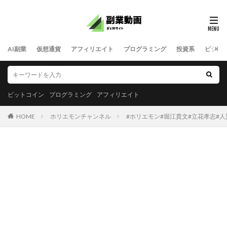
AI副業
仮想通貨
アフィリエイト
プログラミング
投資系
ビジネ
ビットコイン
プログラミング
アフィリエイト
HOME
ホリエモンチャンネル
#ホリエモン#堀江貴文#立花孝志#人質司法#司