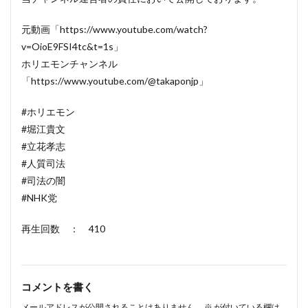
元動画「https://www.youtube.com/watch?
v=OioE9FSI4tc&t=1s」
ホリエモンチャンネル
「https://www.youtube.com/@takaponjp」
#ホリエモン
#堀江貴文
#立花孝志
#人質司法
#司法の闇
#NHK党
再生回数 ： 410
コメントを書く
メールアドレスが公開されることはありません。
※
が付いている欄は