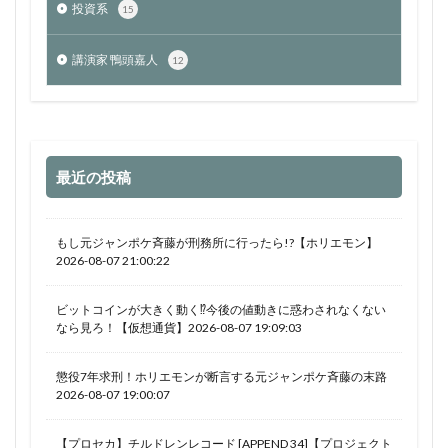
投資系
15
講演家 鴨頭嘉人
12
最近の投稿
もし元ジャンポケ斉藤が刑務所に行ったら!?【ホリエモン】
2026-08-07 21:00:22
ビットコインが大きく動く⁉今後の値動きに惑わされなくない
なら見ろ！【仮想通貨】2026-08-07 19:09:03
懲役7年求刑！ホリエモンが断言する元ジャンポケ斉藤の末路
2026-08-07 19:00:07
【プロセカ】チルドレンレコード [APPEND 34]【プロジェクト