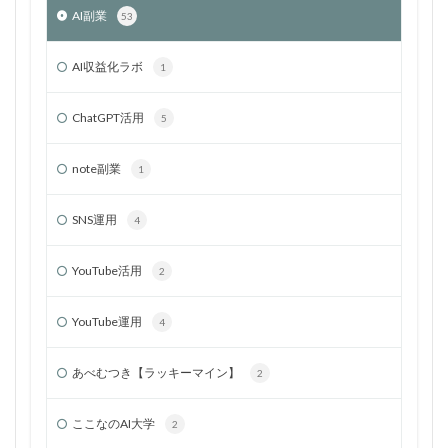
AI副業
53
AI収益化ラボ
1
ChatGPT活用
5
note副業
1
SNS運用
4
YouTube活用
2
YouTube運用
4
あべむつき【ラッキーマイン】
2
ここなのAI大学
2