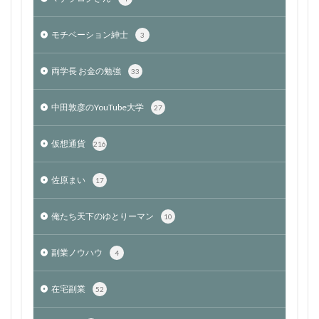
モチベーション紳士
3
両学長 お金の勉強
33
中田敦彦のYouTube大学
27
仮想通貨
216
佐原まい
17
俺たち天下のゆとりーマン
10
副業ノウハウ
4
在宅副業
52