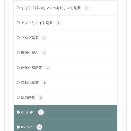
ずぼら主婦みおママのあたしンち副業
2
アフィリエイト副業
1
ブログ副業
3
動画生成AI
1
画像生成副業
1
自動化副業
1
販売副業
2
ChatGPT
1
KYOKO
16