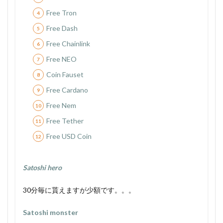
Free Tron
Free Dash
Free Chainlink
Free NEO
Coin Fauset
Free Cardano
Free Nem
Free Tether
Free USD Coin
Satoshi hero
30分毎に貰えますが少額です。。。
S
atoshi monster