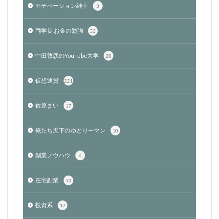
モチベーション紳士
3
両学長 お金の勉強
33
中田敦彦のYouTube大学
28
仮想通貨
221
佐原まい
17
俺たち天下のゆとりーマン
10
副業ノウハウ
4
在宅副業
53
投資系
17