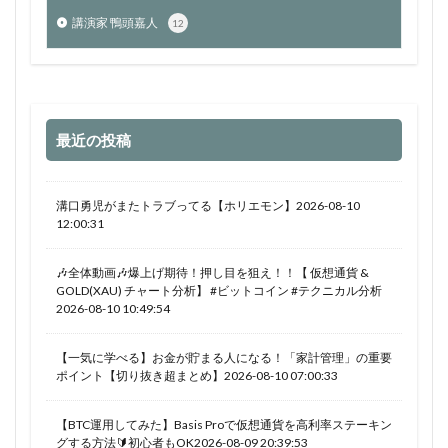
講演家 鴨頭嘉人
12
最近の投稿
溝口勇児がまたトラブってる【ホリエモン】2026-08-10
12:00:31
🎶全体動画🎶爆上げ期待！押し目を狙え！！【 仮想通貨 &
GOLD(XAU) チャート分析】 #ビットコイン #テクニカル分析
2026-08-10 10:49:54
【一気に学べる】お金が貯まる人になる！「家計管理」の重要
ポイント【切り抜き超まとめ】2026-08-10 07:00:33
【BTC運用してみた】Basis Proで仮想通貨を高利率ステーキン
グする方法🔰初心者もOK2026-08-09 20:39:53