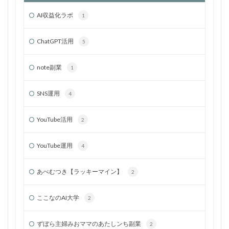
AI収益化ラボ
1
ChatGPT活用
5
note副業
1
SNS運用
4
YouTube活用
2
YouTube運用
4
あべむつき【ラッキーマイン】
2
ここなのAI大学
2
ずぼら主婦みおママのあたしンち副業
2