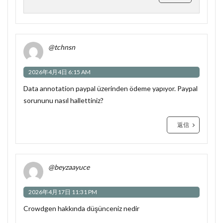
@tchnsn
2026年4月4日 6:15 AM
Data annotation paypal üzerinden ödeme yapıyor. Paypal
sorununu nasıl hallettiniz?
返信
@beyzaayuce
2026年4月17日 11:31 PM
Crowdgen hakkında düşünceniz nedir