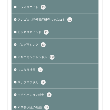
アフィリエイト
23
アンゴロウ暗号資産研究ちゃんねる
18
ビジネスマインド
12
プログラミング
13
ホリエモンチャンネル
299
マコなり社長
9
マナブログさん
4
モチベーション紳士
3
両学長 お金の勉強
32