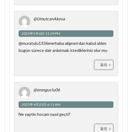
@UmutcanAkova
2025年3月6日 11:29 PM
@muratulu1336merhaba alignerrdan kabul aldım
bugün sürece dair anlatmak istedikleriniz olur mu
返信
@enesguclu06
2025年4月25日 6:11 AM
Ne yaptin hocam nasıl geçti?
返信