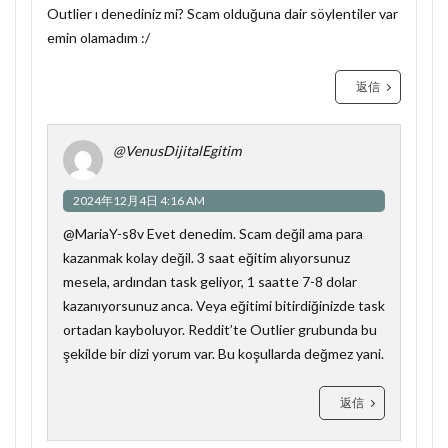
Outlier ı denediniz mi? Scam olduğuna dair söylentiler var
emin olamadım :/
返信
@VenusDijitalEgitim
2024年12月4日 4:16 AM
@MariaY-s8v Evet denedim. Scam değil ama para
kazanmak kolay değil. 3 saat eğitim alıyorsunuz
mesela, ardından task geliyor, 1 saatte 7-8 dolar
kazanıyorsunuz anca. Veya eğitimi bitirdiğinizde task
ortadan kayboluyor. Reddit’te Outlier grubunda bu
şekilde bir dizi yorum var. Bu koşullarda değmez yani.
返信