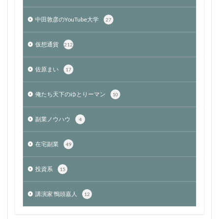
中田敦彦のYouTube大学
27
仮想通貨
212
佐原まい
17
俺たち天下のゆとりーマン
10
副業ノウハウ
4
在宅副業
49
投資系
15
講演家 鴨頭嘉人
12