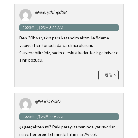
@everythingd08
2025年1月23日 3:55 AM
Ben 30k ya yakın para kazandım airtm ile ödeme
yapıyor her konuda da yardımcı olurum.
Güvenebilirsiniz, sadece eskisi kadar task gelmiyor o
sinir bozucu.
返信
@MariaY-s8v
2025年1月23日 4:03 AM
@ gerçekten mi? Peki parayı zamanında yatırıyorlar
mı ve her proje bitiminde falan mı? Ay çok