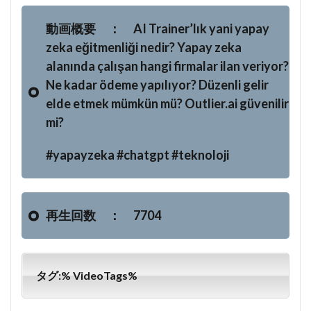
動画概要 ： AI Trainer’lık yani yapay
zeka eğitmenliği nedir? Yapay zeka
alanında çalışan hangi firmalar ilan veriyor?
Ne kadar ödeme yapılıyor? Düzenli gelir
elde etmek mümkün mü? Outlier.ai güvenilir
mi?
#yapayzeka #chatgpt #teknoloji
再生回数 ： 7704
タグ:% VideoTags%