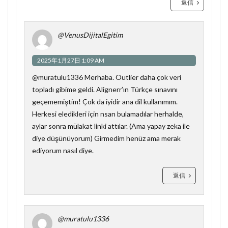
返信
@VenusDijitalEgitim
2025年1月27日 1:09 AM
@muratulu1336 Merhaba. Outlier daha çok veri
topladı gibime geldi. Alignerr’ın Türkçe sınavını
geçememiştim! Çok da iyidir ana dil kullanımım.
Herkesi eledikleri için nsan bulamadılar herhalde,
aylar sonra mülakat linki attılar. (Ama yapay zeka ile
diye düşünüyorum) Girmedim henüz ama merak
ediyorum nasıl diye.
返信
@muratulu1336