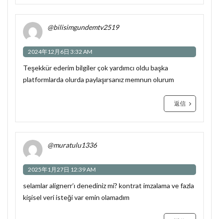
@bilisimgundemtv2519
2024年12月6日 3:32 AM
Teşekkür ederim bilgiler çok yardımcı oldu başka
platformlarda olurda paylaşırsanız memnun olurum
返信
@muratulu1336
2025年1月27日 12:39 AM
selamlar alignerr’ı denediniz mi? kontrat imzalama ve fazla
kişisel veri isteği var emin olamadım