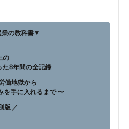
e起業の教科書▼
上の
った8年間の全記録
労働地獄から
みを手に入れるまで 〜
別版 ／