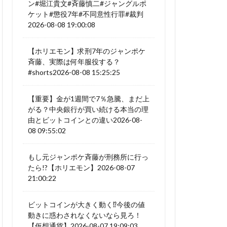
ン#堀江貴文#斉藤慎二#ジャングルポ
ケット#懲役7年#不同意性行罪#裁判
2026-08-08 19:00:08
【ホリエモン】求刑7年のジャンポケ
斉藤、実際は何年服役する？
#shorts2026-08-08 15:25:25
【重要】金が1週間で7％急騰、まだ上
がる？中央銀行が買い続ける本当の理
由とビットコインとの違い2026-08-
08 09:55:02
もし元ジャンポケ斉藤が刑務所に行っ
たら!?【ホリエモン】2026-08-07
21:00:22
ビットコインが大きく動く⁉今後の値
動きに惑わされなくないなら見ろ！
【仮想通貨】2026-08-07 19:09:03