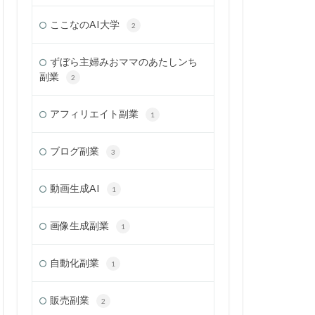
ここなのAI大学
2
ずぼら主婦みおママのあたしンち
副業
2
アフィリエイト副業
1
ブログ副業
3
動画生成AI
1
画像生成副業
1
自動化副業
1
販売副業
2