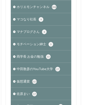
ホリエモンチャンネル
308
マコなり社長
9
マナブログさん
4
モチベーション紳士
3
両学長 お金の勉強
33
中田敦彦のYouTube大学
27
仮想通貨
217
佐原まい
17