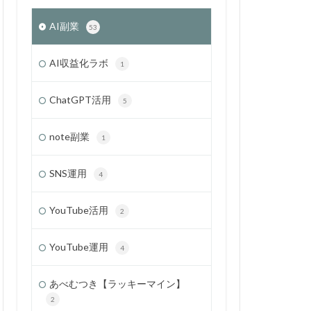
AI副業
53
AI収益化ラボ
1
ChatGPT活用
5
note副業
1
SNS運用
4
YouTube活用
2
YouTube運用
4
あべむつき【ラッキーマイン】
2