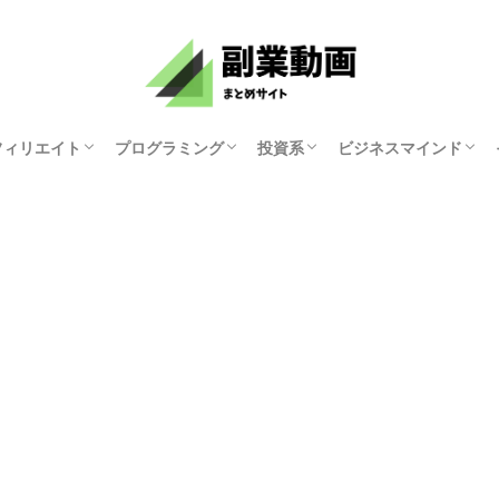
フィリエイト
プログラミング
投資系
ビジネスマインド
資産研究ちゃんねる
原まい
ホリエモンチャンネル
マナブログさん
KYOKO
ゆみにゃん
モチベーション紳士
俺たち天下のゆとり
中田敦彦のYouTube
両学長 お金の勉強
講演家 鴨頭嘉人
マコなり社長