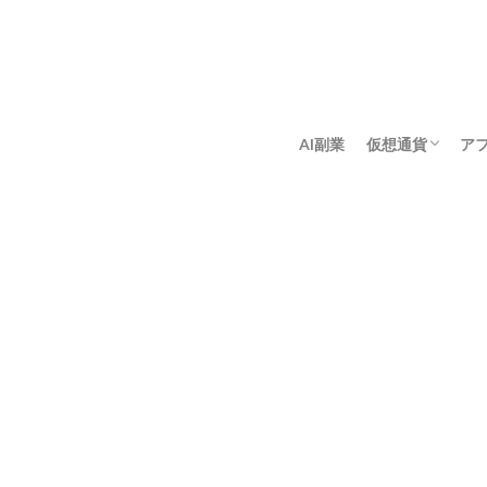
AI副業
仮想通貨
ア
アンゴロウ暗号
佐