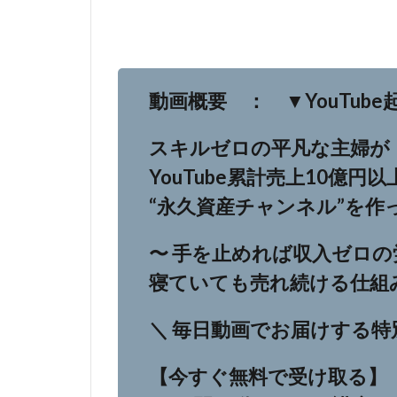
動画概要 ： ▼YouTub
スキルゼロの平凡な主婦が
YouTube累計売上10億円以
“永久資産チャンネル”を作
〜 手を止めれば収入ゼロの
寝ていても売れ続ける仕組
＼ 毎日動画でお届けする特
【今すぐ無料で受け取る】