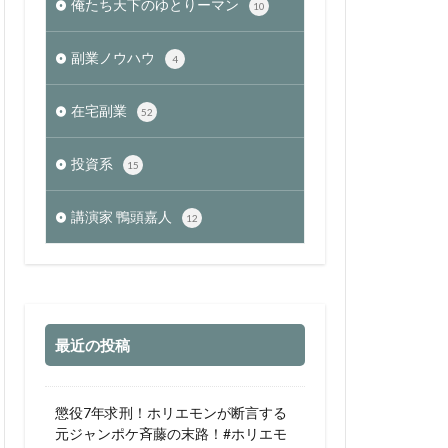
俺たち天下のゆとりーマン
10
副業ノウハウ
4
在宅副業
52
投資系
15
講演家 鴨頭嘉人
12
最近の投稿
懲役7年求刑！ホリエモンが断言する
元ジャンポケ斉藤の末路！#ホリエモ