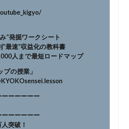
youtube_kigyo/
み”発掘ワークシート
”最速”収益化の教科書
000人まで最短ロードマップ
ルアップの授業」
@KYOKOsensei.lesson
ーーーーーーー
ーーーーーーー
6万人突破！