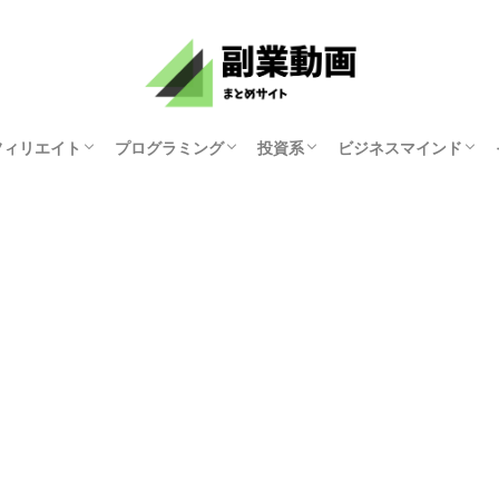
フィリエイト
プログラミング
投資系
ビジネスマインド
資産研究ちゃんねる
原まい
ホリエモンチャンネル
マナブログさん
KYOKO
ゆみにゃん
モチベーション紳士
俺たち天下のゆとり
中田敦彦のYouTube
両学長 お金の勉強
講演家 鴨頭嘉人
マコなり社長