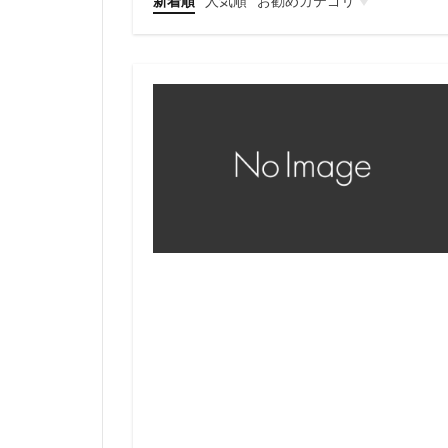
新着順
人気順
お勧めカテゴリ
仮想通貨
投資系
プログラミング
ビジネスマインド
アフィリエイト