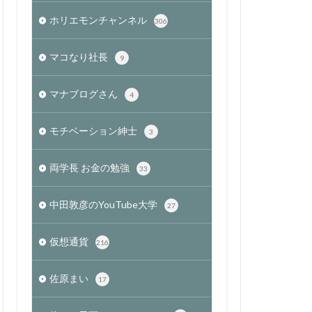
ホリエモンチャンネル
306
マコなり社長
9
マナブログさん
4
モチベーション紳士
3
両学長 お金の勉強
33
中田敦彦のYouTube大学
27
仮想通貨
216
佐原まい
17