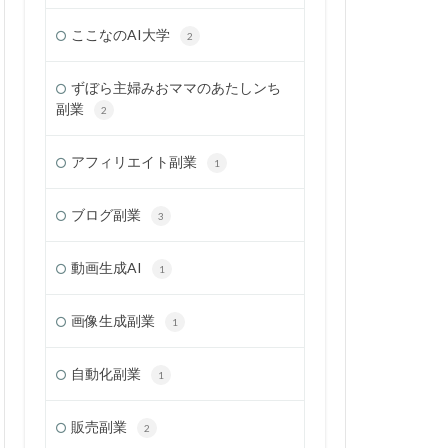
ここなのAI大学
2
ずぼら主婦みおママのあたしンち
副業
2
アフィリエイト副業
1
ブログ副業
3
動画生成AI
1
画像生成副業
1
自動化副業
1
販売副業
2