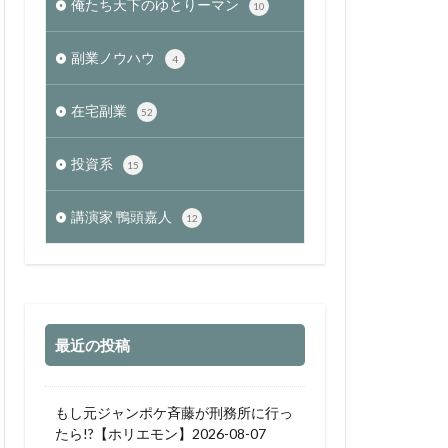
俺たち天下のゆとりーマン
10
副業ノウハウ
4
在宅副業
52
投資系
15
講演家 鴨頭嘉人
12
最近の投稿
もし元ジャンポケ斉藤が刑務所に行っ
たら!?【ホリエモン】2026-08-07