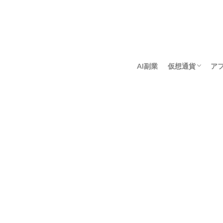
AI副業
仮想通貨
ア
アンゴロウ暗号
佐