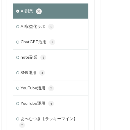
AI副業
53
AI収益化ラボ
1
ChatGPT活用
5
note副業
1
SNS運用
4
YouTube活用
2
YouTube運用
4
あべむつき【ラッキーマイン】
2