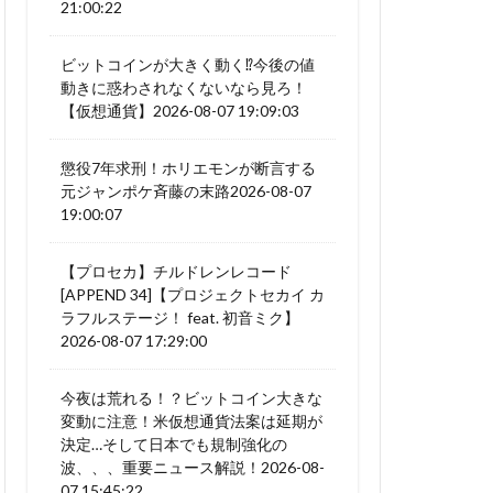
21:00:22
ビットコインが大きく動く⁉今後の値
動きに惑わされなくないなら見ろ！
【仮想通貨】2026-08-07 19:09:03
懲役7年求刑！ホリエモンが断言する
元ジャンポケ斉藤の末路2026-08-07
19:00:07
【プロセカ】チルドレンレコード
[APPEND 34]【プロジェクトセカイ カ
ラフルステージ！ feat. 初音ミク】
2026-08-07 17:29:00
今夜は荒れる！？ビットコイン大きな
変動に注意！米仮想通貨法案は延期が
決定…そして日本でも規制強化の
波、、、重要ニュース解説！2026-08-
07 15:45:22