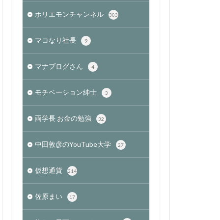
ホリエモンチャンネル
303
マコなり社長
9
マナブログさん
4
モチベーション紳士
3
両学長 お金の勉強
32
中田敦彦のYouTube大学
27
仮想通貨
214
佐原まい
17