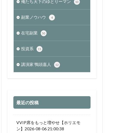
俺たち天下のゆとりーマン
10
副業ノウハウ
4
在宅副業
50
投資系
15
講演家 鴨頭嘉人
12
最近の投稿
VVIP席をもっと増やせ【ホリエモ
ン】2026-08-06 21:00:38