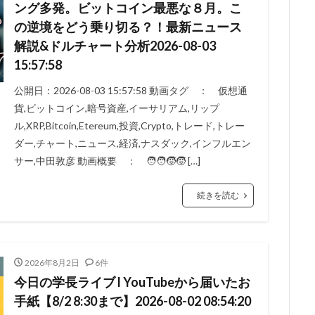
ング多発。ビットコイン最悪な８月。こ
の逆境をどう乗り切る？！最新ニュース
解説&ドルチャート分析2026-08-03
15:57:58
公開日：2026-08-03 15:57:58 動画タグ ： 仮想通
貨,ビットコイン,暗号資産,イーサリアム,リップ
ル,XRP,Bitcoin,Etereum,投資,Crypto,トレード,トレー
ダー,チャート,ニュース,経済,ナスダック,インフルエン
サー,中田敦彦 動画概要 ： 🧑‍🧑‍🧒‍🧒 […]
続きを読む
2026年8月2日
6件
今日の学長ライブ l YouTubeから届いたお
手紙【8/2 8:30まで】2026-08-02 08:54:20