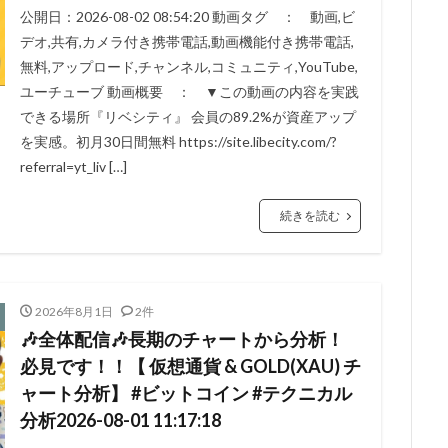
公開日：2026-08-02 08:54:20 動画タグ ： 動画,ビ
デオ,共有,カメラ付き携帯電話,動画機能付き携帯電話,
無料,アップロード,チャンネル,コミュニティ,YouTube,
ユーチューブ 動画概要 ： ▼この動画の内容を実践
できる場所『リベシティ』 会員の89.2%が資産アップ
を実感。初月30日間無料 https://site.libecity.com/?
referral=yt_liv […]
続きを読む
2026年8月1日
2件
🎶全体配信🎶長期のチャートから分析！
必見です！！【 仮想通貨 & GOLD(XAU) チ
ャート分析】 #ビットコイン #テクニカル
分析2026-08-01 11:17:18