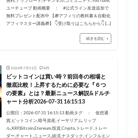
無料,アップロード,チャンネル,コミュニティ,YouTube,
ユーチューブ 動画概要 ： #公式ライン友達追加で
無料プレゼント配布中 【🎁アフィリの教科書＆自動化
アフィマスター講義🎁】 👇受け取りはこちらから👇 […]
続きを読む
2026年7月31日
8件
ビットコインは買い時？前回冬の相場と
徹底比較！上昇するために必要な『６つ
の要素』とは？最新ニュース解説&ドルチ
ャート分析2026-07-31 16:15:13
公開日：2026-07-31 16:15:13 動画タグ ： 仮想通
貨,ビットコイン,暗号資産,イーサリアム,リップ
ル,XRP,Bitcoin,Etereum,投資,Crypto,トレード,トレー
ダー,チャート,ニュース,経済,ナスダック,インフルエン