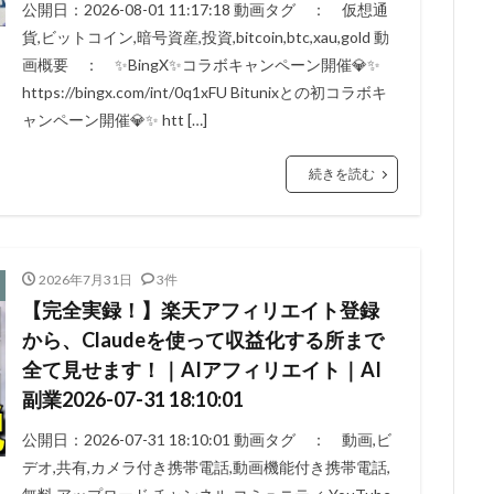
公開日：2026-08-01 11:17:18 動画タグ ： 仮想通
貨,ビットコイン,暗号資産,投資,bitcoin,btc,xau,gold 動
画概要 ： ✨BingX✨コラボキャンペーン開催💎✨
https://bingx.com/int/0q1xFU Bitunixとの初コラボキ
ャンペーン開催💎✨ htt […]
続きを読む
2026年7月31日
3件
【完全実録！】楽天アフィリエイト登録
から、Claudeを使って収益化する所まで
全て見せます！｜AIアフィリエイト｜AI
副業2026-07-31 18:10:01
公開日：2026-07-31 18:10:01 動画タグ ： 動画,ビ
デオ,共有,カメラ付き携帯電話,動画機能付き携帯電話,