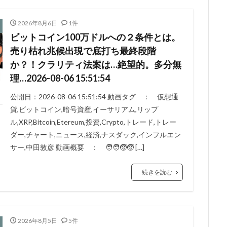
2026年8月6日
1件
ビットコイン100万ドルへの２条件とは。
売り枯れ兆候出現で底打ち最終段階
か？！クラリティ法案は…絶望的。多分無
理…2026-08-06 15:51:54
公開日：2026-08-06 15:51:54 動画タグ ： 仮想通
貨,ビットコイン,暗号資産,イーサリアム,リップ
ル,XRP,Bitcoin,Etereum,投資,Crypto,トレード,トレー
ダー,チャート,ニュース,経済,ナスダック,インフルエン
サー,中田敦彦 動画概要 ： 🧑‍🧑‍🧒‍🧒 […]
続きを読む
2026年8月5日
5件