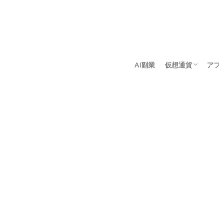
AI副業
仮想通貨
ア
アンゴロウ暗号
佐