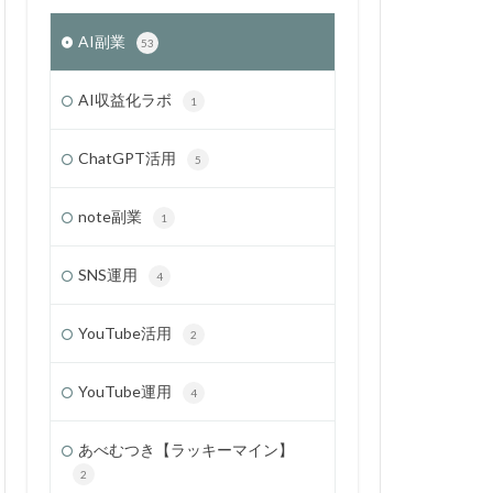
AI副業
53
AI収益化ラボ
1
ChatGPT活用
5
note副業
1
SNS運用
4
YouTube活用
2
YouTube運用
4
あべむつき【ラッキーマイン】
2