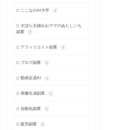
ここなのAI大学
2
ずぼら主婦みおママのあたしンち
副業
2
アフィリエイト副業
1
ブログ副業
3
動画生成AI
1
画像生成副業
1
自動化副業
1
販売副業
2