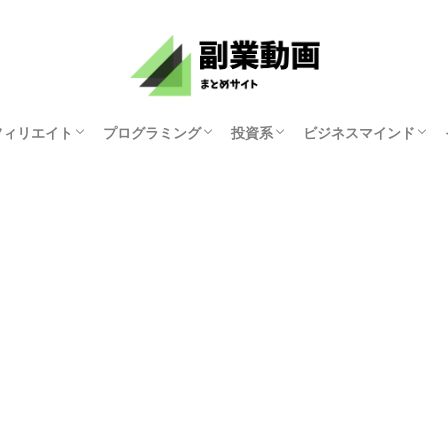
フィリエイト
プログラミング
投資系
ビジネスマインド
資産研究ちゃんねる
原まい
ホリエモンチャンネル
マナブログさん
KYOKO
ゆみにゃん
モチベーション紳士
俺たち天下のゆとり
中田敦彦のYouTube
両学長 お金の勉強
講演家 鴨頭嘉人
マコなり社長