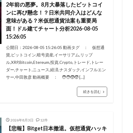
2年前の悪夢。8月大暴落したビットコイ
ンに再び懸念！？日米共同介入はどんな
意味がある？米仮想通貨法案も重要局
面！ドル建てチャート分析2026-08-05
15:26:05
公開日：2026-08-05 15:26:05 動画タグ ： 仮想通
貨,ビットコイン,暗号資産,イーサリアム,リップ
ル,XRP,Bitcoin,Etereum,投資,Crypto,トレード,トレー
ダー,チャート,ニュース,経済,ナスダック,インフルエン
サー,中田敦彦 動画概要 ： 🧑‍🧑‍🧒‍🧒 […]
続きを読む
2026年8月3日
12件
【悲報】Bitget日本撤退。仮想通貨ハッキ