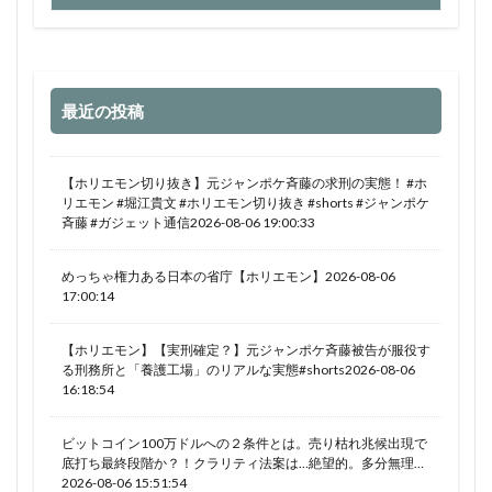
最近の投稿
【ホリエモン切り抜き】元ジャンポケ斉藤の求刑の実態！ #ホ
リエモン #堀江貴文 #ホリエモン切り抜き #shorts #ジャンポケ
斉藤 #ガジェット通信2026-08-06 19:00:33
めっちゃ権力ある日本の省庁【ホリエモン】2026-08-06
17:00:14
【ホリエモン】【実刑確定？】元ジャンポケ斉藤被告が服役す
る刑務所と「養護工場」のリアルな実態#shorts2026-08-06
16:18:54
ビットコイン100万ドルへの２条件とは。売り枯れ兆候出現で
底打ち最終段階か？！クラリティ法案は…絶望的。多分無理…
2026-08-06 15:51:54