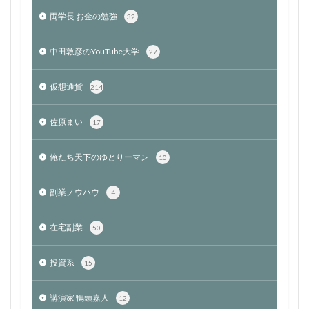
両学長 お金の勉強
32
中田敦彦のYouTube大学
27
仮想通貨
214
佐原まい
17
俺たち天下のゆとりーマン
10
副業ノウハウ
4
在宅副業
50
投資系
15
講演家 鴨頭嘉人
12