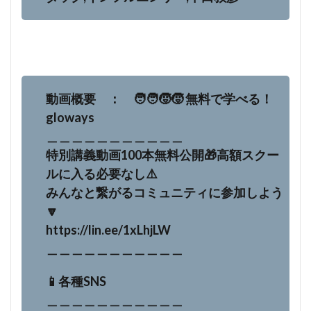
動画概要 ： 🧑‍🧑‍🧒‍🧒 無料で学べる！
gloways
＿＿＿＿＿＿＿＿＿＿＿
特別講義動画100本無料公開🎁高額スクー
ルに入る必要なし⚠️
みんなと繋がるコミュニティに参加しよう
🔽
https://lin.ee/1xLhjLW
＿＿＿＿＿＿＿＿＿＿＿
📱各種SNS
＿＿＿＿＿＿＿＿＿＿＿