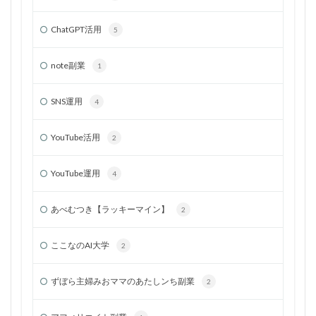
ChatGPT活用
5
note副業
1
SNS運用
4
YouTube活用
2
YouTube運用
4
あべむつき【ラッキーマイン】
2
ここなのAI大学
2
ずぼら主婦みおママのあたしンち副業
2