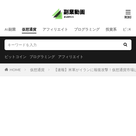
AI副業
仮想通貨
アフィリエイト
プログラミング
投資系
ビジネ
ビットコイン
プログラミング
アフィリエイト
HOME
仮想通貨
【速報】米軍がイランに報復攻撃！仮想通貨市場は反落