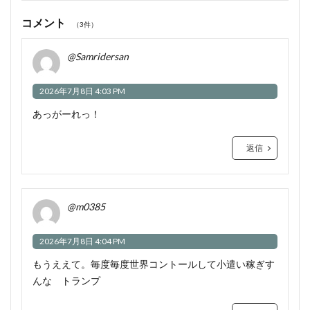
コメント
（3件）
@Samridersan
2026年7月8日 4:03 PM
あっがーれっ！
返信
@m0385
2026年7月8日 4:04 PM
もうええて。毎度毎度世界コントールして小遣い稼ぎす
んな トランプ