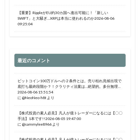
【重要】RippleがEU約30カ国へ進出可能に！「新しい
SWIFT」と大騒ぎ…XRPは本当に使われるのか2026-08-06
09:25:04
最近のコメント
ビットコイン100万ドルへの２条件とは。売り枯れ兆候出現で
底打ち最終段階か？！クラリティ法案は…絶望的。多分無理…
2026-08-06 15:51:54
に
@NeoNeo-h8t
より
【株式投資の素人必見】凡人が億トレーダーになるには【〇〇
手法】1本です!!2026-08-05 19:47:00
に
@sammylee8966
より
【株式投資の素人必見】凡人が億トレーダーになるには【〇〇