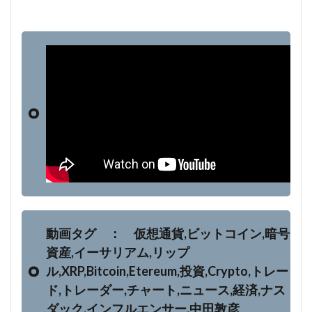
動画タグ ： 仮想通貨,ビットコイン,暗号
資産,イーサリアム,リップ
ル,XRP,Bitcoin,Etereum,投資,Crypto,トレー
ド,トレーダー,チャート,ニュース,経済,ナス
ダック,インフルエンサー,中田敦彦