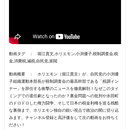
動画タグ ： 堀江貴文,ホリエモン,小渕優子,税制調査会,税
金,消費税,減税,自民党,派閥
動画概要 ： ホリエモン（堀江貴文）が、自民党の小渕優
子組織運動本部長が税制調査会の最高幹部である「税調イン
ナー」を辞任する衝撃のニュースを徹底解剖！なぜこのタイ
ミングでの退任劇となったのか？裏金問題への批判や永田町
のドロドロした権力闘争、そして日本の税金利権を巡る残酷
な裏側まで、ホリエモン独自の鋭い視点で政治の闇に切り込
みます。チャンネル登録と高評価をして次の動画をお待ちく
ださい！