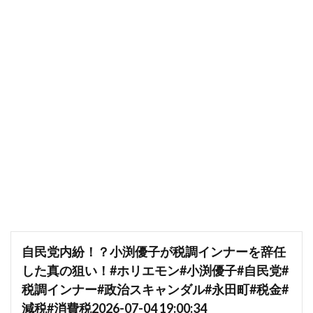
自民党内紛！？小渕優子が税調インナーを辞任
した真の狙い！#ホリエモン#小渕優子#自民党#
税調インナー#政治スキャンダル#永田町#税金#
減税#消費税2026-07-04 19:00:34