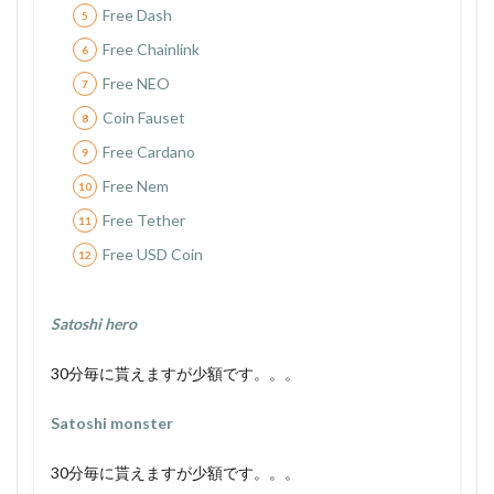
Free Dash
Free Chainlink
Free NEO
Coin Fauset
Free Cardano
Free Nem
Free Tether
Free USD Coin
Satoshi hero
30分毎に貰えますが少額です。。。
S
atoshi monster
30分毎に貰えますが少額です。。。