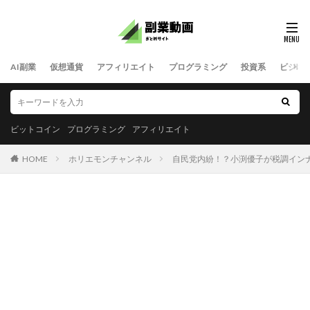
AI副業
仮想通貨
アフィリエイト
プログラミング
投資系
ビジネ
ビットコイン
プログラミング
アフィリエイト
HOME
ホリエモンチャンネル
自民党内紛！？小渕優子が税調インナーを