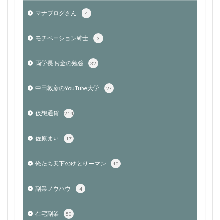
マナブログさん
4
モチベーション紳士
3
両学長 お金の勉強
32
中田敦彦のYouTube大学
27
仮想通貨
214
佐原まい
17
俺たち天下のゆとりーマン
10
副業ノウハウ
4
在宅副業
50