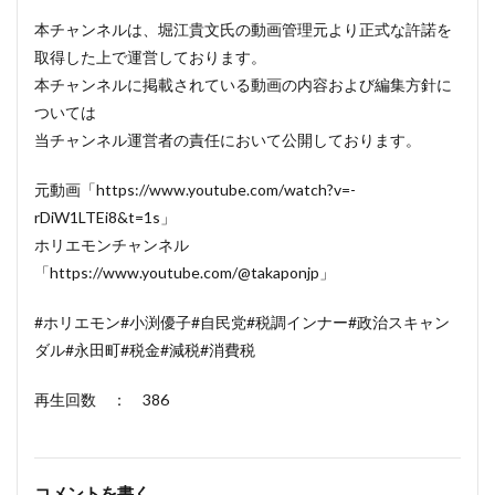
本チャンネルは、堀江貴文氏の動画管理元より正式な許諾を
取得した上で運営しております。
本チャンネルに掲載されている動画の内容および編集方針に
ついては
当チャンネル運営者の責任において公開しております。
元動画「https://www.youtube.com/watch?v=-
rDiW1LTEi8&t=1s」
ホリエモンチャンネル
「https://www.youtube.com/@takaponjp」
#ホリエモン#小渕優子#自民党#税調インナー#政治スキャン
ダル#永田町#税金#減税#消費税
再生回数 ： 386
コメントを書く