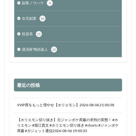
副業ノウハウ
4
在宅副業
50
投資系
15
講演家 鴨頭嘉人
12
最近の投稿
VVIP席をもっと増やせ【ホリエモン】2026-08-06 21:00:38
【ホリエモン切り抜き】元ジャンポケ斉藤の求刑の実態！ #ホ
リエモン #堀江貴文 #ホリエモン切り抜き #shorts #ジャンポケ
斉藤 #ガジェット通信2026-08-06 19:00:33