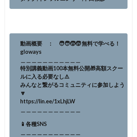
動画概要 ： 🧑‍🧑‍🧒‍🧒 無料で学べる！
gloways
＿＿＿＿＿＿＿＿＿＿＿
特別講義動画100本無料公開🎁高額スクー
ルに入る必要なし⚠️
みんなと繋がるコミュニティに参加しよう
🔽
https://lin.ee/1xLhjLW
＿＿＿＿＿＿＿＿＿＿＿
📱各種SNS
＿＿＿＿＿＿＿＿＿＿＿