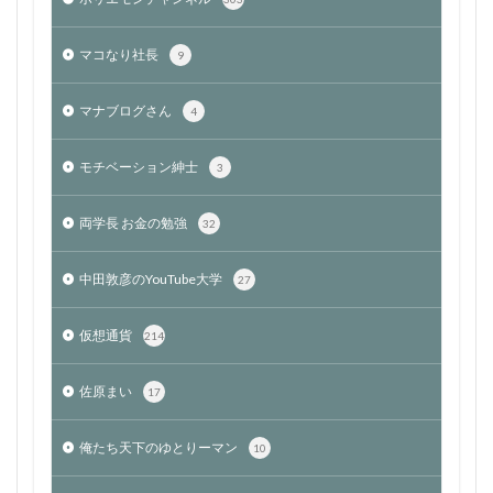
マコなり社長
9
マナブログさん
4
モチベーション紳士
3
両学長 お金の勉強
32
中田敦彦のYouTube大学
27
仮想通貨
214
佐原まい
17
俺たち天下のゆとりーマン
10