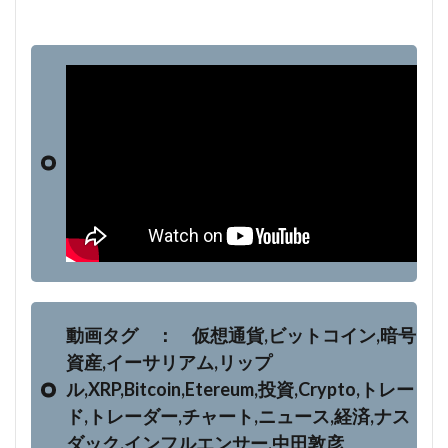
動画タグ ： 仮想通貨,ビットコイン,暗号
資産,イーサリアム,リップ
ル,XRP,Bitcoin,Etereum,投資,Crypto,トレー
ド,トレーダー,チャート,ニュース,経済,ナス
ダック,インフルエンサー,中田敦彦