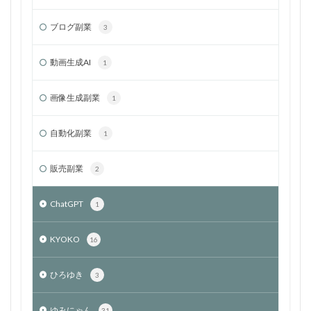
ブログ副業
3
動画生成AI
1
画像生成副業
1
自動化副業
1
販売副業
2
ChatGPT
1
KYOKO
16
ひろゆき
3
ゆみにゃん
31