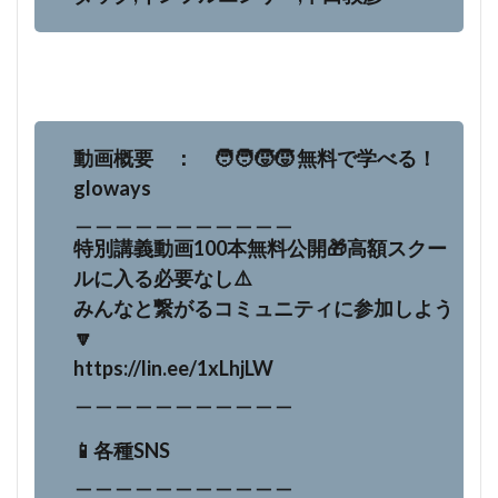
動画概要 ： 🧑‍🧑‍🧒‍🧒 無料で学べる！
gloways
＿＿＿＿＿＿＿＿＿＿＿
特別講義動画100本無料公開🎁高額スクー
ルに入る必要なし⚠️
みんなと繋がるコミュニティに参加しよう
🔽
https://lin.ee/1xLhjLW
＿＿＿＿＿＿＿＿＿＿＿
📱各種SNS
＿＿＿＿＿＿＿＿＿＿＿