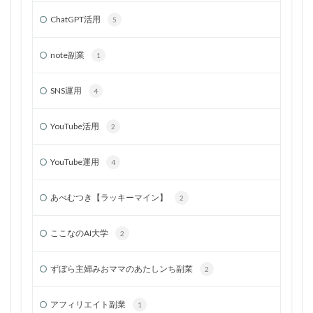
ChatGPT活用
5
note副業
1
SNS運用
4
YouTube活用
2
YouTube運用
4
あべむつき【ラッキーマイン】
2
ここなのAI大学
2
ずぼら主婦みおママのあたしンち副業
2
アフィリエイト副業
1