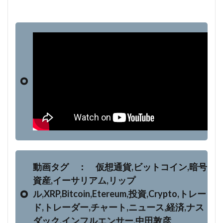
動画タグ ： 仮想通貨,ビットコイン,暗号
資産,イーサリアム,リップ
ル,XRP,Bitcoin,Etereum,投資,Crypto,トレー
ド,トレーダー,チャート,ニュース,経済,ナス
ダック,インフルエンサー,中田敦彦