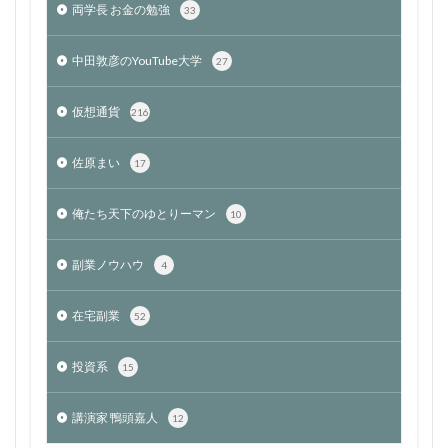
両学長 お金の勉強
33
中田敦彦のYouTube大学
27
仮想通貨
216
佐原まい
17
俺たち天下のゆとりーマン
10
副業ノウハウ
4
在宅副業
52
投資系
15
講演家 鴨頭嘉人
12