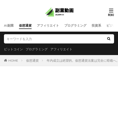
AI副業
仮想通貨
アフィリエイト
プログラミング
投資系
ビジネ
ビットコイン
プログラミング
アフィリエイト
HOME
仮想通貨
年内成立は絶望的。仮想通貨法案は完全に暗礁へ。ビッ