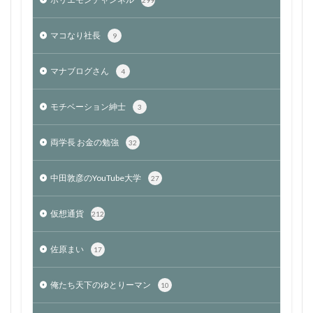
マコなり社長
9
マナブログさん
4
モチベーション紳士
3
両学長 お金の勉強
32
中田敦彦のYouTube大学
27
仮想通貨
212
佐原まい
17
俺たち天下のゆとりーマン
10