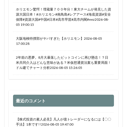
ホリエモン驚愕！埋蔵量７００年分！東大チームが発見した資
源大国日本！#ホリエモン#南鳥島#レアアース#海底資源#安全
保障#資源大国#中国#日本#高市早苗#高市内閣#eez2026-08-
05 19:00:15
大阪地検特捜部がヤバすぎた【ホリエモン】2026-08-05
17:00:28
2年前の悪夢。8月大暴落したビットコインに再び懸念！？日
米共同介入はどんな意味がある？米仮想通貨法案も重要局面！
ドル建てチャート分析2026-08-05 15:26:05
最近のコメント
【株式投資の素人必見】凡人が億トレーダーになるには【〇〇
手法】1本です!!2026-08-05 19:47:00