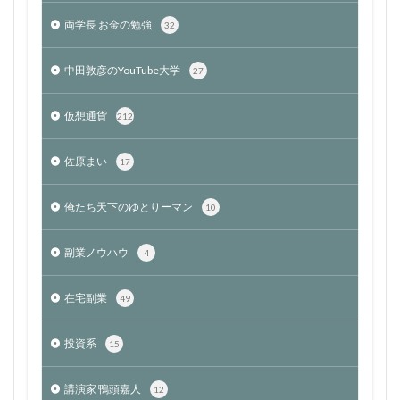
両学長 お金の勉強
32
中田敦彦のYouTube大学
27
仮想通貨
212
佐原まい
17
俺たち天下のゆとりーマン
10
副業ノウハウ
4
在宅副業
49
投資系
15
講演家 鴨頭嘉人
12