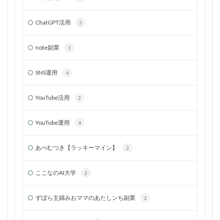
ChatGPT活用
5
note副業
1
SNS運用
4
YouTube活用
2
YouTube運用
4
あべむつき【ラッキーマイン】
2
ここなのAI大学
2
ずぼら主婦みおママのあたしンち副業
2