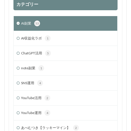
カテゴリー
AI副業
53
AI収益化ラボ
1
ChatGPT活用
5
note副業
1
SNS運用
4
YouTube活用
2
YouTube運用
4
あべむつき【ラッキーマイン】
2