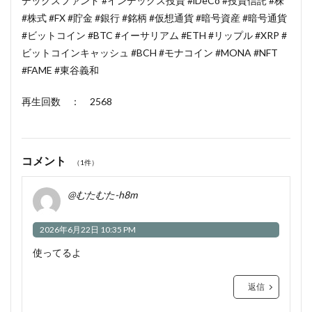
デックスファンド #インデックス投資 #iDeCo #投資信託 #株
#株式 #FX #貯金 #銀行 #銘柄 #仮想通貨 #暗号資産 #暗号通貨
#ビットコイン #BTC #イーサリアム #ETH #リップル #XRP #
ビットコインキャッシュ #BCH #モナコイン #MONA #NFT
#FAME #東谷義和
再生回数 ： 2568
コメント
（1件）
@むたむた-h8m
2026年6月22日 10:35 PM
使ってるよ
返信