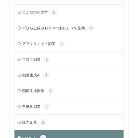
ここなのAI大学
2
ずぼら主婦みおママのあたしンち副業
2
アフィリエイト副業
1
ブログ副業
3
動画生成AI
1
画像生成副業
1
自動化副業
1
販売副業
2
ChatGPT