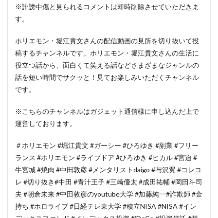
※誹謗中傷と見られるコメントは即時削除させていただきま
す。
ホリエモン・堀江貴文さんの配信動画の見所を切り抜いて投
稿するチャンネルです。ホリエモン・堀江貴文さんの生活に
役立つ話から、面白くて笑える話などさまざまなジャンルの
話を短い時間でサクッと！見てお楽しみいただくチャンネル
です。
※こちらのチャンネルはガジェット通信様に申し込んだ上で
運営しております。
＃ホリエモン #堀江貴文 #ガーシー #ひろゆき #副業 #フリー
ランス #ホリエモン #ライブドア #ひろゆき #ヒカル #宮迫 #
牛宮城 #焼肉 #中田敦彦 #メンタリストdaigo #与沢翼 #コレコ
レ #切り抜き#中田 #青汁王子 #三崎優太 #成田祐輔 #岡田斗司
夫 #朝倉未来 #中田敦彦のyoutube大学 #加藤純一#詐欺師 #金
持ち #ホロライブ #日経テレ東大学 #積立NISA #NISA #イン