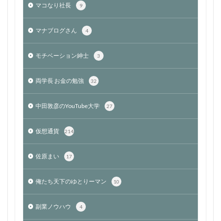
マコなり社長
9
マナブログさん
4
モチベーション紳士
3
両学長 お金の勉強
32
中田敦彦のYouTube大学
27
仮想通貨
214
佐原まい
17
俺たち天下のゆとりーマン
10
副業ノウハウ
4