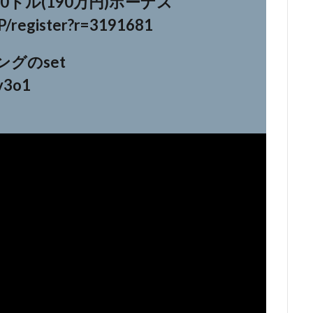
00ドル(190万円)ボーナス
JP/register?r=3191681
ングのset
fy3o1