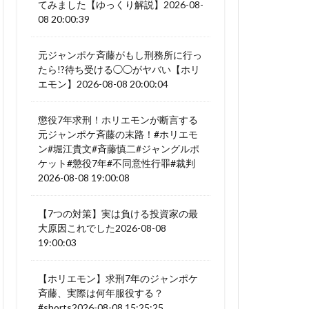
てみました【ゆっくり解説】2026-08-
08 20:00:39
元ジャンポケ斉藤がもし刑務所に行っ
たら!?待ち受ける◯◯がヤバい【ホリ
エモン】2026-08-08 20:00:04
懲役7年求刑！ホリエモンが断言する
元ジャンポケ斉藤の末路！#ホリエモ
ン#堀江貴文#斉藤慎二#ジャングルポ
ケット#懲役7年#不同意性行罪#裁判
2026-08-08 19:00:08
【7つの対策】実は負ける投資家の最
大原因これでした2026-08-08
19:00:03
【ホリエモン】求刑7年のジャンポケ
斉藤、実際は何年服役する？
#shorts2026-08-08 15:25:25