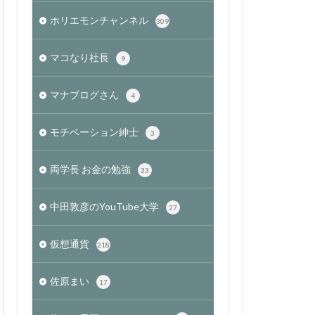
ホリエモンチャンネル
309
マコなり社長
9
マナブログさん
4
モチベーション紳士
3
両学長 お金の勉強
33
中田敦彦のYouTube大学
27
仮想通貨
218
佐原まい
17