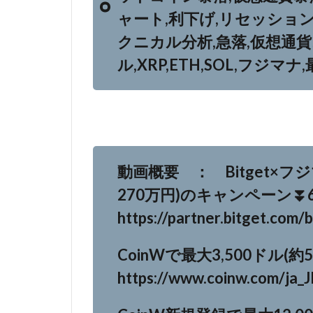
ャート,利下げ,リセッション
クニカル分析,急落,仮想通
ル,XRP,ETH,SOL,フジ
動画概要 ： Bitget×フ
270万円)のキャンペーン⏬️6
https://partner.bitget.co
CoinWで最大3,500ドル(
https://www.coinw.com/ja_