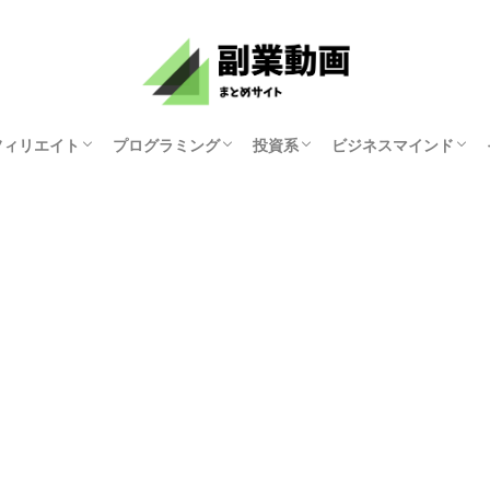
フィリエイト
プログラミング
投資系
ビジネスマインド
資産研究ちゃんねる
原まい
ホリエモンチャンネル
マナブログさん
KYOKO
ゆみにゃん
モチベーション紳士
俺たち天下のゆとり
中田敦彦のYouTube
両学長 お金の勉強
講演家 鴨頭嘉人
マコなり社長