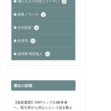
俺たち天下のゆとりーマン
10
副業ノウハウ
4
在宅副業
52
投資系
16
講演家 鴨頭嘉人
12
最近の投稿
【仮想通貨】XRP(リップル)保有者
へ。取引所から消えたという話を数え