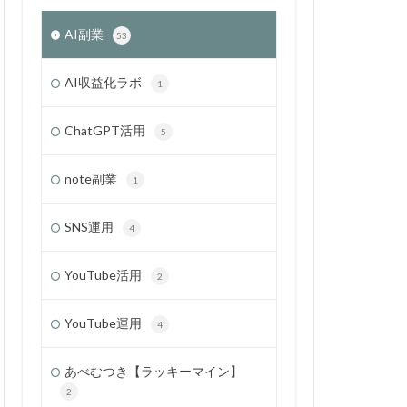
AI副業
53
AI収益化ラボ
1
ChatGPT活用
5
note副業
1
SNS運用
4
YouTube活用
2
YouTube運用
4
あべむつき【ラッキーマイン】
2