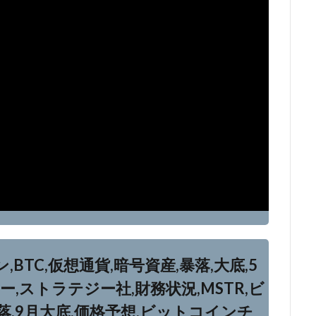
TC,仮想通貨,暗号資産,暴落,大底,5
,ストラテジー社,財務状況,MSTR,ビ
,9月大底,価格予想,ビットコインチ