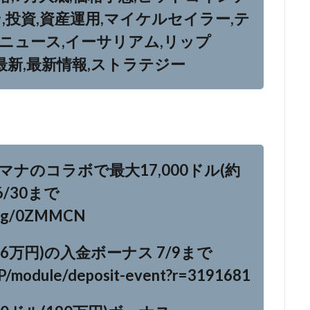
,投資,資産運用,マイケルセイラー,テ
貨ニュース,イーサリアム,リップ
マナ,最新,最新情報,ストラテジー
ジマナのコラボで最大17,000ドル(約
/30まで
m/bg/0ZMMCN
約56万円)の入金ボーナス 7/9まで
JP/module/deposit-event?r=3191681