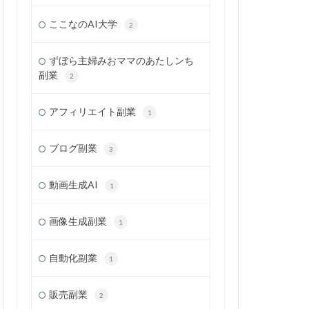
ここなのAI大学
2
ずぼら主婦みおママのあたしンち
副業
2
アフィリエイト副業
1
ブログ副業
3
動画生成AI
1
画像生成副業
1
自動化副業
1
販売副業
2