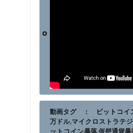
動画タグ ： ビットコイン,B
万ドル,マイクロストラテジー
ットコイン暴落,仮想通貨暴落