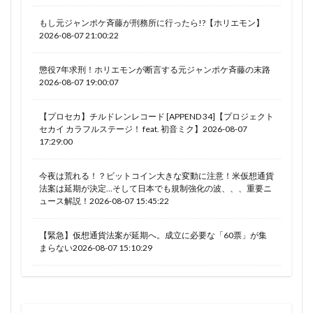
もし元ジャンポケ斉藤が刑務所に行ったら!?【ホリエモン】
2026-08-07 21:00:22
懲役7年求刑！ホリエモンが断言する元ジャンポケ斉藤の末路
2026-08-07 19:00:07
【プロセカ】チルドレンレコード [APPEND 34]【プロジェクト
セカイ カラフルステージ！ feat. 初音ミク】2026-08-07
17:29:00
今夜は荒れる！？ビットコイン大きな変動に注意！米仮想通貨
法案は延期が決定…そして日本でも規制強化の波、、、重要ニ
ュース解説！2026-08-07 15:45:22
【緊急】仮想通貨法案が延期へ。成立に必要な「60票」が集
まらない2026-08-07 15:10:29