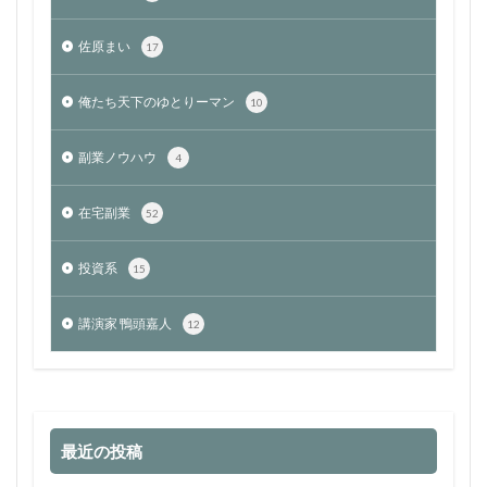
佐原まい
17
俺たち天下のゆとりーマン
10
副業ノウハウ
4
在宅副業
52
投資系
15
講演家 鴨頭嘉人
12
最近の投稿