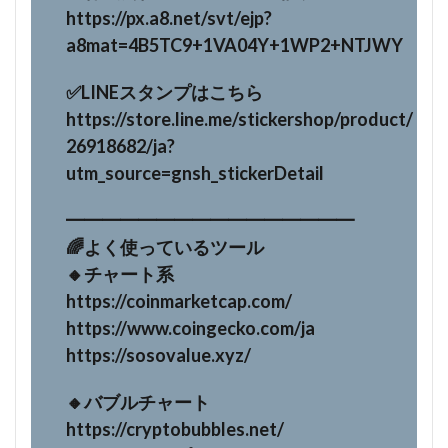
https://px.a8.net/svt/ejp?
a8mat=4B5TC9+1VA04Y+1WP2+NTJWY
✅LINEスタンプはこちら
https://store.line.me/stickershop/product/
26918682/ja?
utm_source=gnsh_stickerDetail
━━━━━━━━━━━━━━━━
🌈よく使っているツール
🔸チャート系
https://coinmarketcap.com/
https://www.coingecko.com/ja
https://sosovalue.xyz/
🔸バブルチャート
https://cryptobubbles.net/