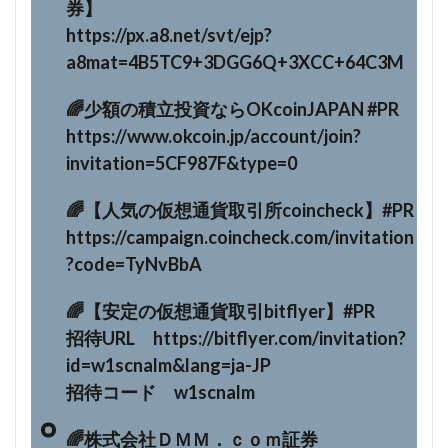
券】
https://px.a8.net/svt/ejp?
a8mat=4B5TC9+3DGG6Q+3XCC+64C3M
🌈少額の積立投資ならOKcoinJAPAN #PR
https://www.okcoin.jp/account/join?
invitation=5CF987F&type=0
🌈【人気の仮想通貨取引所coincheck】#PR
https://campaign.coincheck.com/invitation
?code=TyNvBbA
🌈【安定の仮想通貨取引bitflyer】#PR
招待URL https://bitflyer.com/invitation?
id=w1scnalm&lang=ja-JP
招待コード w1scnalm
🌈株式会社ＤＭＭ．ｃｏｍ証券