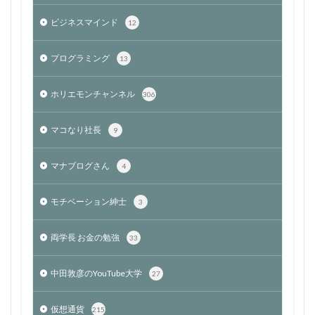
ビジネスマインド
12
プログラミング
13
ホリエモンチャンネル
306
マコなり社長
9
マナブログさん
4
モチベーション紳士
3
両学長 お金の勉強
33
中田敦彦のYouTube大学
27
仮想通貨
215