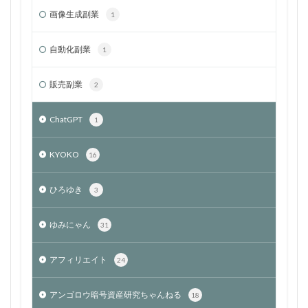
画像生成副業
1
自動化副業
1
販売副業
2
ChatGPT
1
KYOKO
16
ひろゆき
3
ゆみにゃん
31
アフィリエイト
24
アンゴロウ暗号資産研究ちゃんねる
18