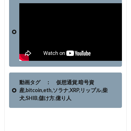
動画タグ ： 仮想通貨,暗号資
産,bitcoin,eth,ソラナ,XRP,リップル,柴
犬,SHIB,儲け方,億り人