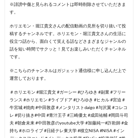
※誹謗中傷と見られるコメントは即時削除させていただきま
す。
ホリエモン・堀江貴文さんの配信動画の見所を切り抜いて投
稿するチャンネルです。ホリエモン・堀江貴文さんの生活に
役立つ話から、面白くて笑える話などさまざまなジャンルの
話を短い時間でサクッと！見てお楽しみいただくチャンネル
です。
※こちらのチャンネルはガジェット通信様に申し込んだ上で
運営しております。
＃ホリエモン #堀江貴文 #ガーシー #ひろゆき #副業 #フリー
ランス #ホリエモン #ライブドア #ひろゆき #ヒカル #宮迫 #
牛宮城 #焼肉 #中田敦彦 #メンタリストdaigo #与沢翼 #コレコ
レ #切り抜き#中田 #青汁王子 #三崎優太 #成田祐輔 #岡田斗司
夫 #朝倉未来 #中田敦彦のyoutube大学 #加藤純一#詐欺師 #金
持ち #ホロライブ #日経テレ東大学 #積立NISA #NISA #イン