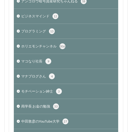
アンゴロウ暗号資産研究ちゃんねる
18
ビジネスマインド
12
プログラミング
13
ホリエモンチャンネル
306
マコなり社長
9
マナブログさん
4
モチベーション紳士
3
両学長 お金の勉強
33
中田敦彦のYouTube大学
27