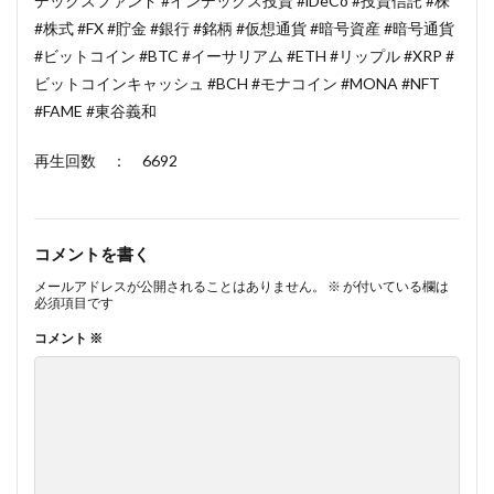
デックスファンド #インデックス投資 #iDeCo #投資信託 #株
#株式 #FX #貯金 #銀行 #銘柄 #仮想通貨 #暗号資産 #暗号通貨
#ビットコイン #BTC #イーサリアム #ETH #リップル #XRP #
ビットコインキャッシュ #BCH #モナコイン #MONA #NFT
#FAME #東谷義和
再生回数 ： 6692
コメントを書く
メールアドレスが公開されることはありません。
※
が付いている欄は
必須項目です
コメント
※