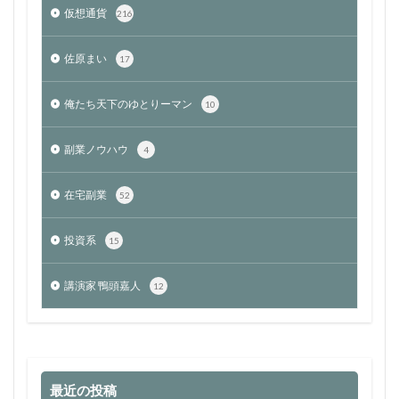
仮想通貨
216
佐原まい
17
俺たち天下のゆとりーマン
10
副業ノウハウ
4
在宅副業
52
投資系
15
講演家 鴨頭嘉人
12
最近の投稿