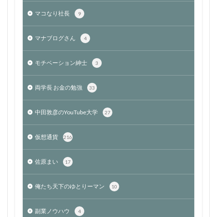
マコなり社長
9
マナブログさん
4
モチベーション紳士
3
両学長 お金の勉強
33
中田敦彦のYouTube大学
27
仮想通貨
216
佐原まい
17
俺たち天下のゆとりーマン
10
副業ノウハウ
4