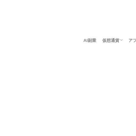
AI副業
仮想通貨
ア
アンゴロウ暗号
佐