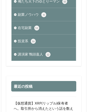
俺たち天下のゆとりーマン
10
副業ノウハウ
4
在宅副業
52
投資系
16
講演家 鴨頭嘉人
12
最近の投稿
【仮想通貨】XRP(リップル)保有者
へ。取引所から消えたという話を数え