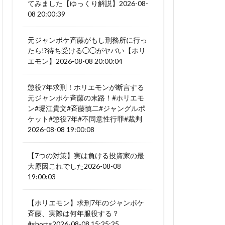
てみました【ゆっくり解説】2026-08-
08 20:00:39
元ジャンポケ斉藤がもし刑務所に行っ
たら!?待ち受ける◯◯がヤバい【ホリ
エモン】2026-08-08 20:00:04
懲役7年求刑！ホリエモンが断言する
元ジャンポケ斉藤の末路！#ホリエモ
ン#堀江貴文#斉藤慎二#ジャングルポ
ケット#懲役7年#不同意性行罪#裁判
2026-08-08 19:00:08
【7つの対策】実は負ける投資家の最
大原因これでした2026-08-08
19:00:03
【ホリエモン】求刑7年のジャンポケ
斉藤、実際は何年服役する？
#shorts2026-08-08 15:25:25