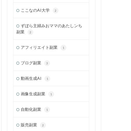
ここなのAI大学
2
ずぼら主婦みおママのあたしンち
副業
2
アフィリエイト副業
1
ブログ副業
3
動画生成AI
1
画像生成副業
1
自動化副業
1
販売副業
2