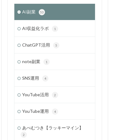
AI副業
53
AI収益化ラボ
1
ChatGPT活用
5
note副業
1
SNS運用
4
YouTube活用
2
YouTube運用
4
あべむつき【ラッキーマイン】
2