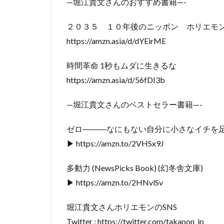
—堀江貴文さんのおすすめ書籍—-
２０３５ １０年後のニッポン ホリエモ
https://amzn.asia/d/dYEirME
時間革命 1秒もムダに生きるな
https://amzn.asia/d/56fDI3b
—堀江貴文さんのベストセラー書籍—-
ゼロ―――なにもない自分に小さなイチを
▶ https://amzn.to/2VHSx9J
多動力 (NewsPicks Book) (幻冬舎文庫)
▶ https://amzn.to/2HNvlSv
堀江貴文さんホリエモンのSNS
Twitter : https://twitter.com/takapon_jp