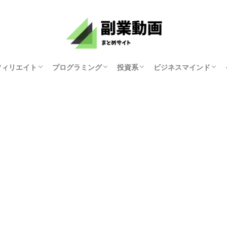
フィリエイト
プログラミング
投資系
ビジネスマインド
資産研究ちゃんねる
原まい
ホリエモンチャンネル
マナブログさん
KYOKO
ゆみにゃん
モチベーション紳士
俺たち天下のゆとり
中田敦彦のYouTube
両学長 お金の勉強
講演家 鴨頭嘉人
マコなり社長