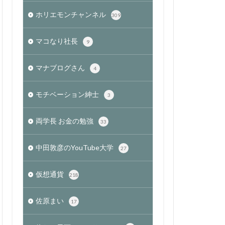
ホリエモンチャンネル
309
マコなり社長
9
マナブログさん
4
モチベーション紳士
3
両学長 お金の勉強
33
中田敦彦のYouTube大学
27
仮想通貨
218
佐原まい
17