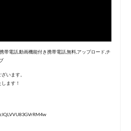
携帯電話,動画機能付き携帯電話,無料,アップロード,チ
ブ
ございます。
たします！
iSGclQLVVU83GVrRM4w