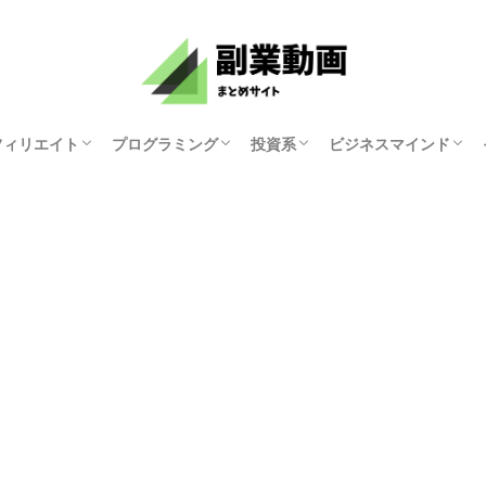
フィリエイト
プログラミング
投資系
ビジネスマインド
資産研究ちゃんねる
原まい
ホリエモンチャンネル
マナブログさん
KYOKO
ゆみにゃん
モチベーション紳士
俺たち天下のゆとり
中田敦彦のYouTube
両学長 お金の勉強
講演家 鴨頭嘉人
マコなり社長