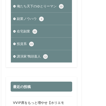
俺たち天下のゆとりーマン
10
副業ノウハウ
4
在宅副業
50
投資系
15
講演家 鴨頭嘉人
12
最近の投稿
VVIP席をもっと増やせ【ホリエモ