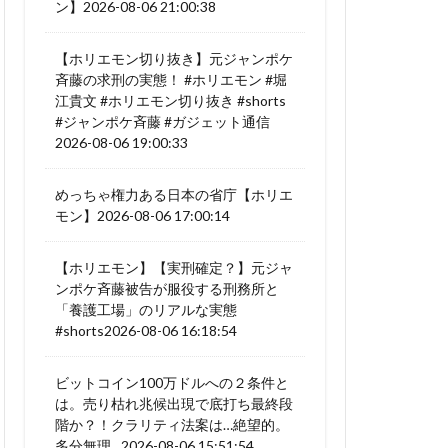
ン】2026-08-06 21:00:38
【ホリエモン切り抜き】元ジャンポケ
斉藤の求刑の実態！ #ホリエモン #堀
江貴文 #ホリエモン切り抜き #shorts
#ジャンポケ斉藤 #ガジェット通信
2026-08-06 19:00:33
めっちゃ権力ある日本の省庁【ホリエ
モン】2026-08-06 17:00:14
【ホリエモン】【実刑確定？】元ジャ
ンポケ斉藤被告が服役する刑務所と
「養護工場」のリアルな実態
#shorts2026-08-06 16:18:54
ビットコイン100万ドルへの２条件と
は。売り枯れ兆候出現で底打ち最終段
階か？！クラリティ法案は…絶望的。
多分無理…2026-08-06 15:51:54