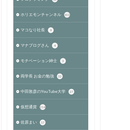
ホリエモンチャンネル
303
マコなり社長
9
マナブログさん
4
モチベーション紳士
3
両学長 お金の勉強
32
中田敦彦のYouTube大学
27
仮想通貨
214
佐原まい
17