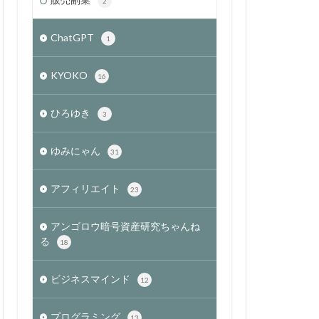
2
ChatGPT
1
KYOKO
16
ひろゆき
3
ゆみにゃん
31
アフィリエイト
23
アンゴロウ暗号資産研究ちゃんね
る
18
ビジネスマインド
12
プログラミング
13