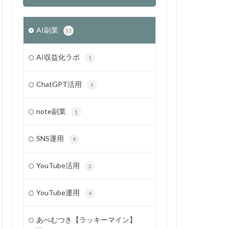
AI副業
53
AI収益化ラボ
1
ChatGPT活用
5
note副業
1
SNS運用
4
YouTube活用
2
YouTube運用
4
あべむつき【ラッキーマイン】