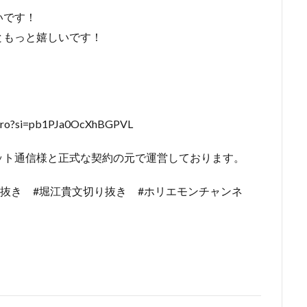
いです！
ともっと嬉しいです！
o?si=pb1PJa0OcXhBGPVL
ット通信様と正式な契約の元で運営しております。
り抜き #堀江貴文切り抜き #ホリエモンチャンネ