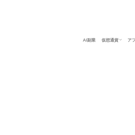
AI副業
仮想通貨
ア
アンゴロウ暗号
佐