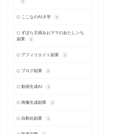
2
ここなのAI大学
2
ずぼら主婦みおママのあたしンち
副業
2
アフィリエイト副業
1
ブログ副業
3
動画生成AI
1
画像生成副業
1
自動化副業
1
販売副業