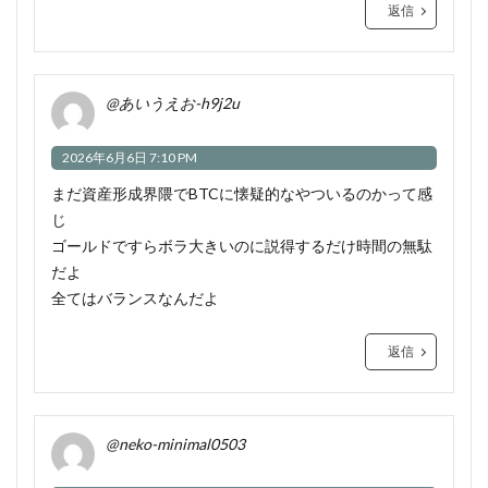
返信
@あいうえお-h9j2u
2026年6月6日 7:10 PM
まだ資産形成界隈でBTCに懐疑的なやついるのかって感
じ
ゴールドですらボラ大きいのに説得するだけ時間の無駄
だよ
全てはバランスなんだよ
返信
@neko-minimal0503