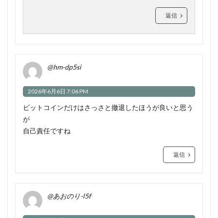
返信
@hm-dp5si
2026年6月6日 7:06 PM
ビットコインだけはさっさと撤退したほうが良いと思う
が
自己責任ですね
返信
@あおのり-l5f