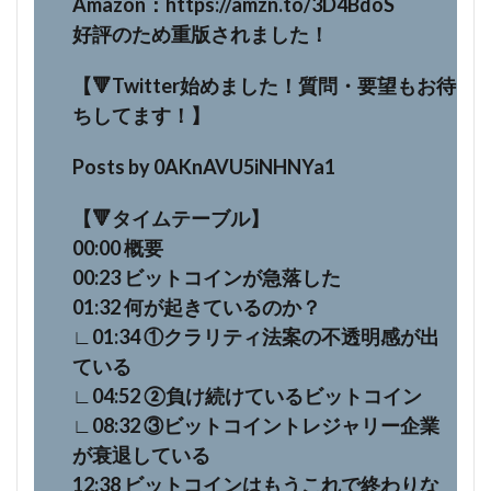
Amazon：https://amzn.to/3D4BdoS
好評のため重版されました！
【🔻Twitter始めました！質問・要望もお待
ちしてます！】
Posts by 0AKnAVU5iNHNYa1
【🔻タイムテーブル】
00:00 概要
00:23 ビットコインが急落した
01:32 何が起きているのか？
∟01:34 ①クラリティ法案の不透明感が出
ている
∟04:52 ②負け続けているビットコイン
∟08:32 ③ビットコイントレジャリー企業
が衰退している
12:38 ビットコインはもうこれで終わりな