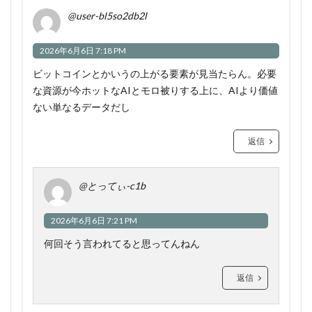
@user-bl5so2db2l
2026年6月6日 7:18 PM
ビットコインとかいうの上がる要素が見当たらん。必要
な資源が今ホットなAIとモロ被りする上に、AIより価値
ない単なるデータだし
返信
@とってぃ-c1b
2026年6月6日 7:21 PM
何回そう言われてると思ってんねん
返信