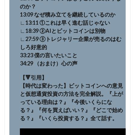
のか？
13:09 なぜ積み立てを継続しているのか
∟13:11 ①これは早く進む話じゃない
∟18:39 ②AIとビットコインは別物
∟27:59 ③トレジャリー企業が売るのはむ
しろ好意的
33:23 僕の言いたいこと
34:29 （おまけ）心の声
【🔻引用】
【時代は変わった】ビットコインへの意見
と仮想通貨投資の方法を完全解説。『上が
っている理由は？』『今後いくらにな
る？』『何を買えばいい？』『どこで始め
る？』『いくら投資する？』全て話す。