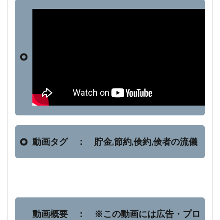
動画タグ ： 貯金,節約,倹約,倹者の流儀
動画概要 ： ※この動画には広告・プロ