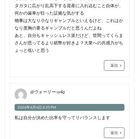
タガタに広がり乱高下する資産に入れ込むこと自体が、
何かの歯車が狂った証拠な気がする
物事は大なり小なりギャンブルといえるけど、これはか
なり度胸の要るギャンブルだと思うんだよね
あと、自分もキャッシュレス派だけど、世間ってくらま
さんが思ってるより紙幣が好きよ？大衆への共感力がち
ょっと低いと思う
返信
@ウォーリー-u4q
2026年6月6日 6:55 PM
私は自分が決めた比率を守ってリバランスします
返信