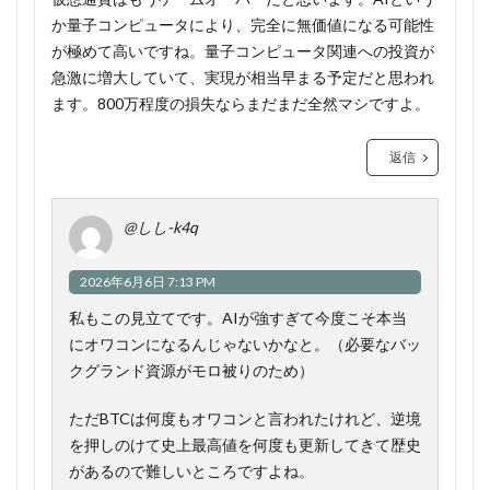
か量子コンピュータにより、完全に無価値になる可能性
が極めて高いですね。量子コンピュータ関連への投資が
急激に増大していて、実現が相当早まる予定だと思われ
ます。800万程度の損失ならまだまだ全然マシですよ。
返信
@しし-k4q
2026年6月6日 7:13 PM
私もこの見立てです。AIが強すぎて今度こそ本当
にオワコンになるんじゃないかなと。（必要なバッ
クグランド資源がモロ被りのため）
ただBTCは何度もオワコンと言われたけれど、逆境
を押しのけて史上最高値を何度も更新してきて歴史
があるので難しいところですよね。