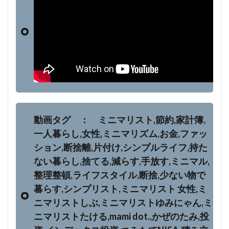
動画タグ ： ミニマリスト,節約,家計簿,
一人暮らし,女性,ミニマリズム,お金,ファッ
ション,断捨離,片付け,シンプルライフ,持た
ない暮らし,捨てる,減らす,手放す,ミニマル,
整理整頓,ライフスタイル,断捨,少ない物で
暮らす,シンプリスト,ミニマリスト 女性,ミ
ニマリストしぶ,ミニマリストゆみにゃん,ミ
ニマリストたける,mami dot.,かぜのたみ,投