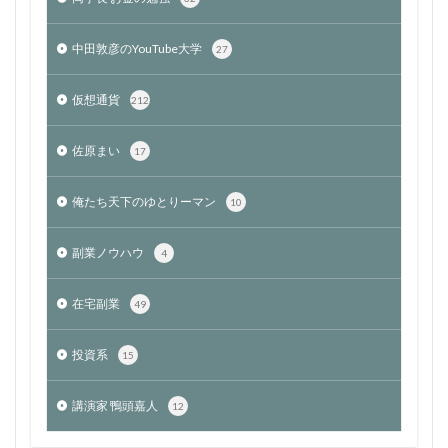
中田敦彦のYouTube大学
27
仮想通貨
212
佐原まい
17
俺たち天下のゆとりーマン
10
副業ノウハウ
4
在宅副業
49
投資系
15
講演家 鴨頭嘉人
12