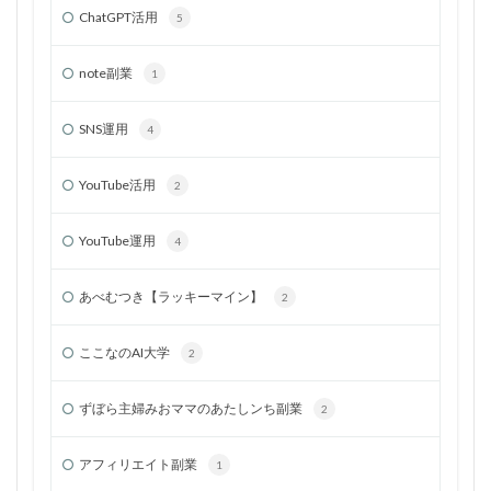
ChatGPT活用
5
note副業
1
SNS運用
4
YouTube活用
2
YouTube運用
4
あべむつき【ラッキーマイン】
2
ここなのAI大学
2
ずぼら主婦みおママのあたしンち副業
2
アフィリエイト副業
1