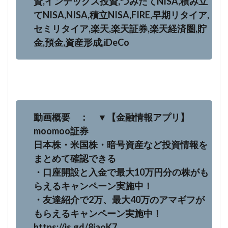
資,インデックス投資,つみたてNISA,積み立
てNISA,NISA,積立NISA,FIRE,早期リタイア,
セミリタイア,楽天,楽天証券,楽天経済圏,貯
金,預金,資産形成,iDeCo
動画概要 ： ▼【金融情報アプリ】
moomoo証券
日本株・米国株・暗号資産など投資情報を
まとめて確認できる
・口座開設と入金で最大10万円分の株がも
らえるキャンペーン実施中！
・友達紹介で2万、最大40万のアマギフが
もらえるキャンペーン実施中！
https://is.gd/8jaoK7