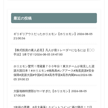
最近の投稿
ギリギリアウトだったホリエモン【ホリエモン】2026-08-05
21:00:36
【株式投資の素人必見】凡人が億トレーダーになるには【〇〇
手法】1本です!!2026-08-05 19:47:00
ホリエモン驚愕！埋蔵量７００年分！東大チームが発見した資
源大国日本！#ホリエモン#南鳥島#レアアース#海底資源#安全
保障#資源大国#中国#日本#高市早苗#高市内閣#eez2026-08-
05 19:00:15
大阪地検特捜部がヤバすぎた【ホリエモン】2026-08-05
17:00:28
2年前の悪夢。8月大暴落したビットコインに再び懸念！？日