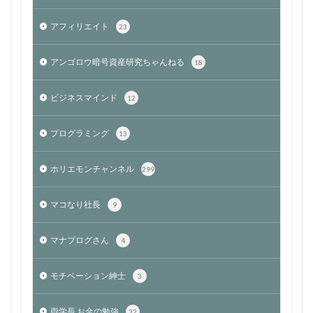
アフィリエイト
23
アンゴロウ暗号資産研究ちゃんねる
18
ビジネスマインド
12
プログラミング
13
ホリエモンチャンネル
299
マコなり社長
9
マナブログさん
4
モチベーション紳士
3
両学長 お金の勉強
32