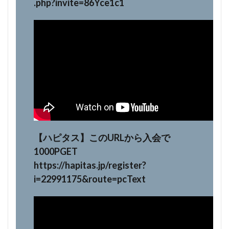
.php?invite=86Yce1c1
【ハピタス】このURLから入会で
1000PGET
https://hapitas.jp/register?
i=22991175&route=pcText