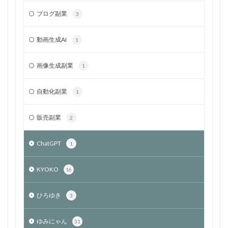
ブログ副業
3
動画生成AI
1
画像生成副業
1
自動化副業
1
販売副業
2
ChatGPT
1
KYOKO
16
ひろゆき
3
ゆみにゃん
31