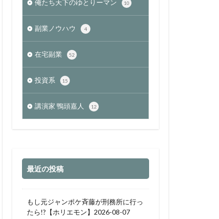
俺たち天下のゆとりーマン
10
副業ノウハウ
4
在宅副業
52
投資系
15
講演家 鴨頭嘉人
12
最近の投稿
もし元ジャンポケ斉藤が刑務所に行っ
たら!?【ホリエモン】2026-08-07