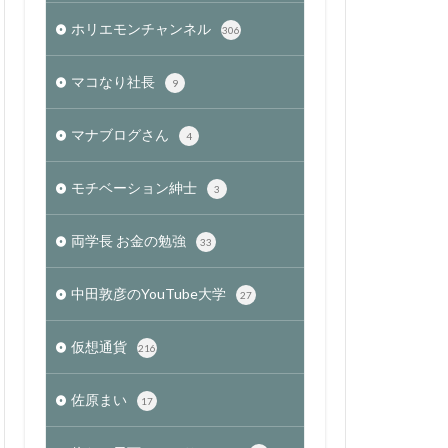
ホリエモンチャンネル
306
マコなり社長
9
マナブログさん
4
モチベーション紳士
3
両学長 お金の勉強
33
中田敦彦のYouTube大学
27
仮想通貨
216
佐原まい
17