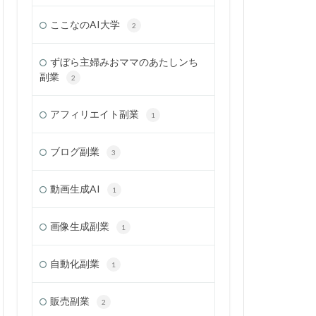
ここなのAI大学
2
ずぼら主婦みおママのあたしンち
副業
2
アフィリエイト副業
1
ブログ副業
3
動画生成AI
1
画像生成副業
1
自動化副業
1
販売副業
2