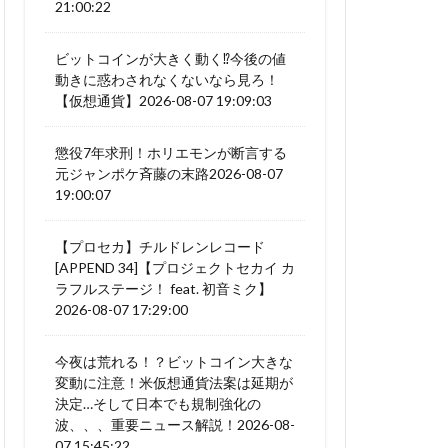
21:00:22
ビットコインが大きく動く⁉今後の値
動きに惑わされなくないなら見ろ！
【仮想通貨】2026-08-07 19:09:03
懲役7年求刑！ホリエモンが断言する
元ジャンポケ斉藤の末路2026-08-07
19:00:07
【プロセカ】チルドレンレコード
[APPEND 34]【プロジェクトセカイ カ
ラフルステージ！ feat. 初音ミク】
2026-08-07 17:29:00
今夜は荒れる！？ビットコイン大きな
変動に注意！米仮想通貨法案は延期が
決定…そして日本でも規制強化の
波、、、重要ニュース解説！2026-08-
07 15:45:22