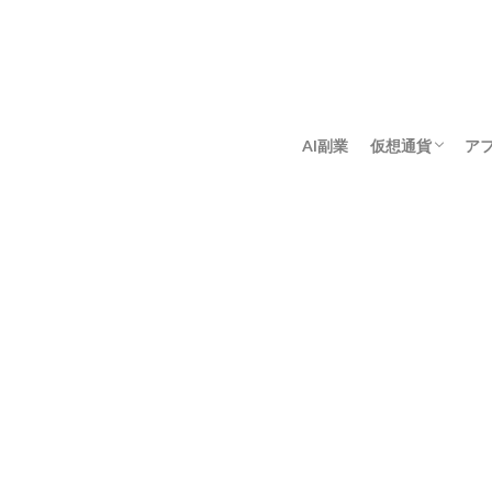
AI副業
仮想通貨
ア
アンゴロウ暗号
佐