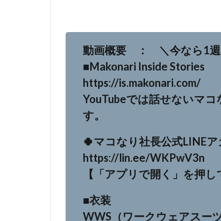
動画概要 ： ＼今なら1
■Makonari Inside Stories
https://is.makonari.com/
YouTubeでは話せない
す。
🍀マコなり社長公式LINE
https://lin.ee/WKPwV3n
【「アプリで開く」を押し
■衣装
WWS（ワークウェアスー