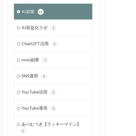
AI副業
53
AI収益化ラボ
1
ChatGPT活用
5
note副業
1
SNS運用
4
YouTube活用
2
YouTube運用
4
あべむつき【ラッキーマイン】
2