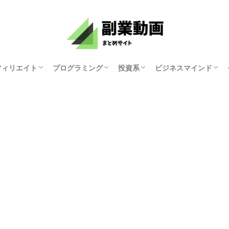
フィリエイト
プログラミング
投資系
ビジネスマインド
資産研究ちゃんねる
原まい
ホリエモンチャンネル
マナブログさん
KYOKO
ゆみにゃん
モチベーション紳士
俺たち天下のゆとり
中田敦彦のYouTube
両学長 お金の勉強
講演家 鴨頭嘉人
マコなり社長