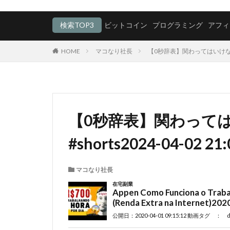
検索TOP3
ビットコイン
プログラミング
アフィ
HOME
マコなり社長
【0秒辞表】関わってはいけない上司の特
【0秒辞表】関わって
#shorts2024-04-02 21:
マコなり社長